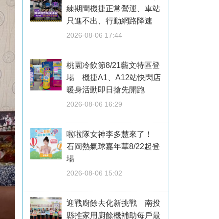
練期間機捷正常營運、車站
只進不出、行動網路降速
2026-08-06 17:44
桃園冷飲節8/21藝文特區登
場 機捷A1、A12站快閃店
暖身活動即日搶先開跑
2026-08-06 16:29
啦啦隊女神李多慧來了！
石岡熱氣球嘉年華8/22起登
場
2026-08-06 15:02
迎戰廚餘去化新挑戰 南投
縣推家用廚餘機補助每戶最