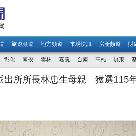
道
旅遊頻道
地方頻道
市場快訊
房產頻道
財
彰化
南投
雲林
嘉義
台南
高雄
屏東
出所所長林忠生母親 獲選115