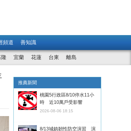
經頻道
善知識
基隆
宜蘭
花蓮
台東
離島
年
推薦新聞
桃園5行政區8/10停水11小
時 近10萬戶受影響
2026-08-06 18:15
8/13城鎮韌性防空演習 演