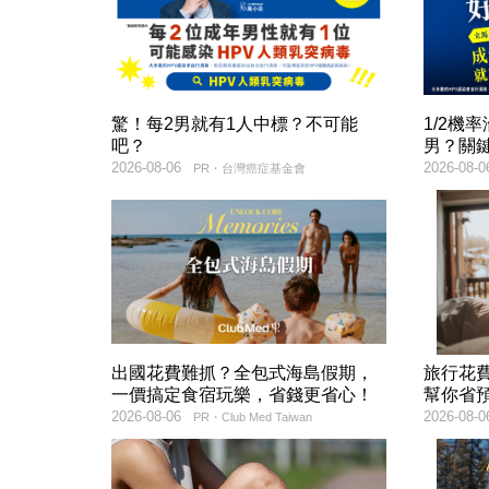
驚！每2男就有1人中標？不可能
1/2機
吧？
男？關
2026-08-06
2026-08-0
PR・台灣癌症基金會
出國花費難抓？全包式海島假期，
旅行花
一價搞定食宿玩樂，省錢更省心！
幫你省
2026-08-06
2026-08-0
PR・Club Med Taiwan