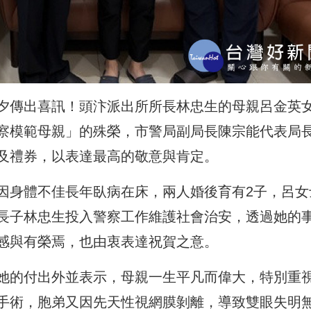
夕傳出喜訊！
頭汴派出所所長林忠生的母親呂金英
察模範母親」的殊榮，
市警局副局長陳宗能代表局
及禮券，以表達最高的敬意與肯定。
因身體不佳長年臥病在床，
兩人婚後育有2子，
呂女
長子林忠生投入警察工
作維護社會治安，透過她的
感與有榮焉，也由衷表達祝賀之意。
她的付出外並表示，
母親一生平凡而偉大，特別重
手術，胞弟又因先天性視網膜剝離，
導致雙眼失明