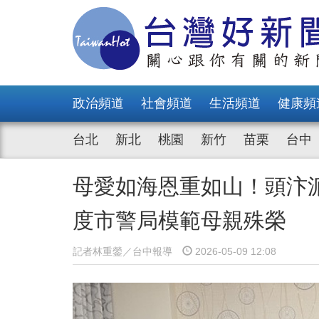
政治頻道
社會頻道
生活頻道
健康頻
台北
新北
桃園
新竹
苗栗
台中
母愛如海恩重如山！頭汴派
度市警局模範母親殊榮
記者林重鎣／台中報導
2026-05-09 12:08