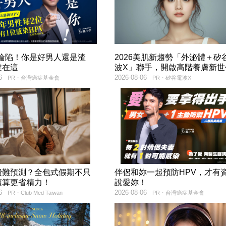
率淪陷！你是好男人還是渣
2026美肌新趨勢「外泌體＋矽
鍵在這
波X」聯手，開啟高階養膚新世
6
2026-08-06
PR・台灣癌症基金會
PR・矽谷電波X
費難預測？全包式假期不只
伴侶和妳一起預防HPV，才有
預算更省精力！
說愛妳！
6
2026-08-06
PR・Club Med Taiwan
PR・台灣癌症基金會