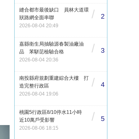
縫合都市最後缺口 員林大道環
/
2
狀路網全面串聯
2026-08-04 20:49
嘉縣衛生局抽驗源春製油廠油
/
3
品 苯駢芘檢驗合格
2026-08-04 20:36
南投縣府規劃重建綜合大樓 打
/
4
造完整行政區
2026-08-04 19:06
桃園5行政區8/10停水11小時
/
5
近10萬戶受影響
2026-08-06 18:15