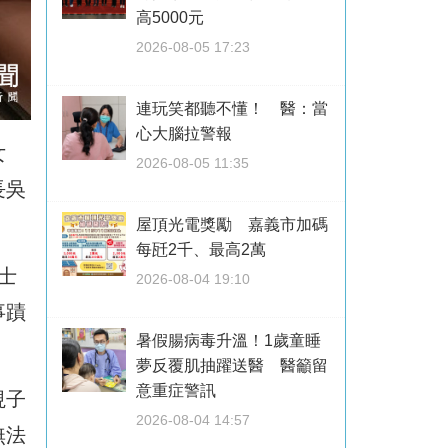
高5000元
2026-08-05 17:23
連玩笑都聽不懂！ 醫：當
心大腦拉警報
女
2026-08-05 11:35
長吳
屋頂光電獎勵 嘉義市加碼
每瓩2千、最高2萬
士
2026-08-04 19:10
事蹟
暑假腸病毒升溫！1歲童睡
夢反覆肌抽躍送醫 醫籲留
意重症警訊
視子
2026-08-04 14:57
無法