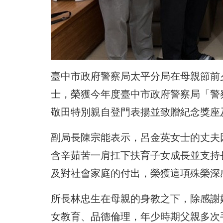
臺中市政府警察局太平分局在母親節前
士，
榮獲今年度臺中市政府警察局「警
敬田特別親自登門表揚並致贈紀念獎
座
副局長陳宗能表示，呂金英女士的丈夫
含辛茹苦一肩扛下扶育子女成長並支持
及對社會家庭的付出，
榮獲這項殊榮深
所長林忠生在母親的身教之下，除感謝
女教育、品德倫理，
年少時期父親多次