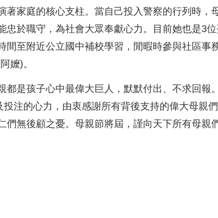
演著家庭的核心支柱。
當自己投入警察的行列時，
能忠於職守，
為社會大眾奉獻心力。目前她也是3位
時間至附近公立國中補校學習，
閒暇時參與社區事
(
阿嬤)。
親都是孩子心中最偉大巨人，
默默付出、不求回報
及投注的心力，由衷感謝所有背後支持的偉大母親們
仁們無後顧之憂。母親節將屆
，謹向天下所有母親