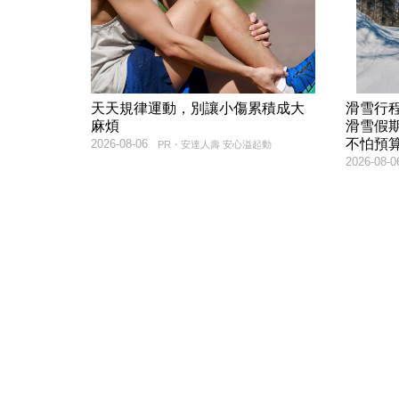
天天規律運動，別讓小傷累積成大
滑雪行
麻煩
滑雪假
不怕預
2026-08-06
PR・安達人壽 安心溢起動
2026-08-0