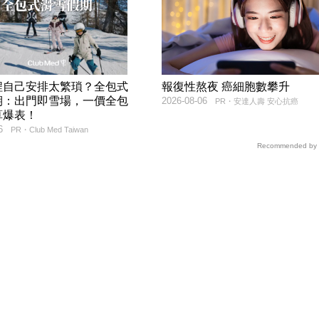
程自己安排太繁瑣？全包式
報復性熬夜 癌細胞數攀升
期：出門即雪場，一價全包
2026-08-06
PR・安達人壽 安心抗癌
算爆表！
6
PR・Club Med Taiwan
Recommended by