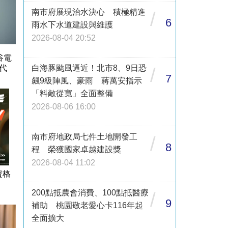
南市府展現治水決心 積極精進
/
6
雨水下水道建設與維護
2026-08-04 20:52
谷電
代
白海豚颱風逼近！北市8、9日恐
/
7
飆9級陣風、豪雨 蔣萬安指示
「料敵從寬」全面整備
2026-08-06 16:00
南市府地政局七件土地開發工
/
8
程 榮獲國家卓越建設獎
2026-08-04 11:02
資格
200點抵農會消費、100點抵醫療
/
9
補助 桃園敬老愛心卡116年起
全面擴大