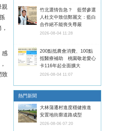
母親
竹北選情告急？ 藍營參選
孫
人杜文中致信鄭麗文：藍白
合作絕不能喪失尊嚴
務，
2026-08-04 11:28
200點抵農會消費、100點
。感
抵醫療補助 桃園敬老愛心
，
卡116年起全面擴大
們致
2026-08-04 11:07
熱門新聞
大林蒲遷村進度穩健推進
安置地街廓道路成型
2026-08-06 07:20