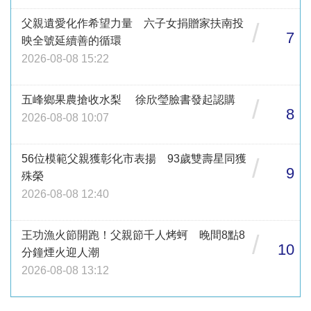
父親遺愛化作希望力量 六子女捐贈家扶南投
/
7
映全號延續善的循環
2026-08-08 15:22
五峰鄉果農搶收水梨 徐欣瑩臉書發起認購
/
8
2026-08-08 10:07
56位模範父親獲彰化市表揚 93歲雙壽星同獲
/
9
殊榮
2026-08-08 12:40
王功漁火節開跑！父親節千人烤蚵 晚間8點8
/
10
分鐘煙火迎人潮
2026-08-08 13:12