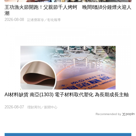
王功漁火節開跑！父親節千人烤蚵 晚間8點8分鐘煙火迎人
潮
2026-08-08
記者鄧富珍／彰化報導
AI材料缺貨 南亞(1303) 電子材料取代塑化 為長期成長主軸
2026-08-07
理財周刊／新聞中心
Recommended by