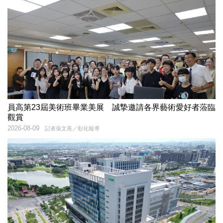
員高第23屆美術班畢業美展 誠摯邀請各界藝術愛好者蒞臨
觀賞
2026-08-09
記者張文熹／彰化報導