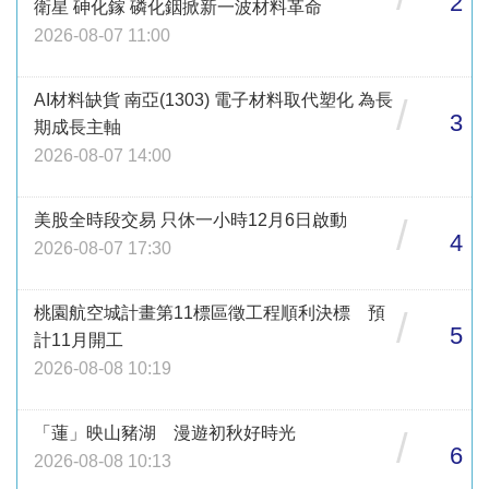
2
衛星 砷化鎵 磷化銦掀新一波材料革命
2026-08-07 11:00
AI材料缺貨 南亞(1303) 電子材料取代塑化 為長
/
3
期成長主軸
2026-08-07 14:00
美股全時段交易 只休一小時12月6日啟動
/
4
2026-08-07 17:30
桃園航空城計畫第11標區徵工程順利決標 預
/
5
計11月開工
2026-08-08 10:19
「蓮」映山豬湖 漫遊初秋好時光
/
6
2026-08-08 10:13