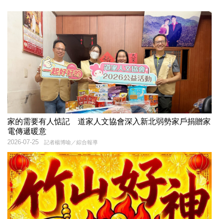
家的需要有人惦記 道家人文協會深入新北弱勢家戶捐贈家
電傳遞暖意
2026-07-25
記者楊博喻／綜合報導