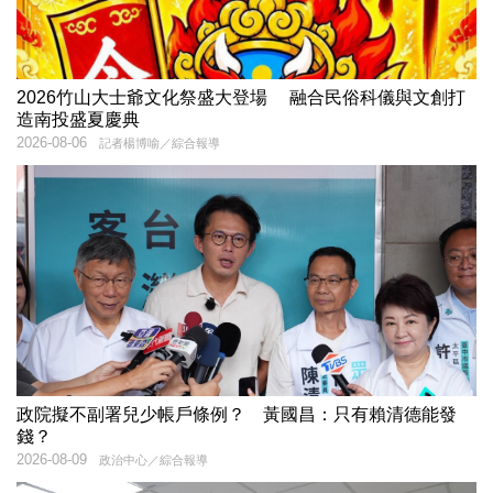
2026竹山大士爺文化祭盛大登場 融合民俗科儀與文創打
造南投盛夏慶典
2026-08-06
記者楊博喻／綜合報導
政院擬不副署兒少帳戶條例？ 黃國昌：只有賴清德能發
錢？
2026-08-09
政治中心／綜合報導