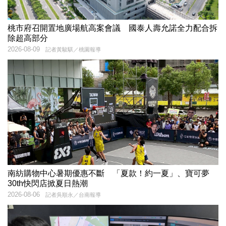
桃市府召開置地廣場航高案會議 國泰人壽允諾全力配合拆
除超高部分
2026-08-09
記者黃駿騏／桃園報導
南紡購物中心暑期優惠不斷 「夏款！約一夏」、寶可夢
30th快閃店掀夏日熱潮
2026-08-06
記者吳順永／台南報導