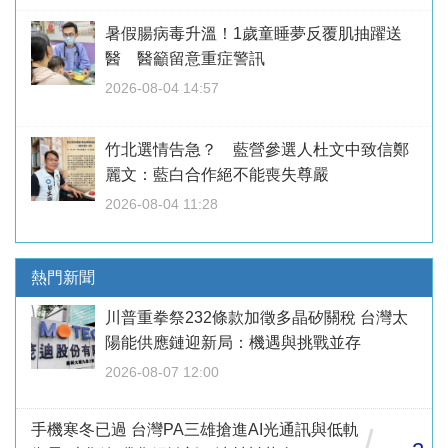
暑假腸病毒升溫！1歲童睡夢反覆肌抽躍送
醫 醫籲留意重症警訊
2026-08-04 14:57
竹北選情告急？ 藍營參選人杜文中致信鄭
麗文：藍白合作絕不能喪失尊嚴
2026-08-04 11:28
熱門新聞
川普重拳祭232條款加徵多晶矽關稅 台灣太
陽能供應鏈迎新局：機遇與挑戰並存
2026-08-07 12:00
手機寒冬已過 台灣PA三雄搶進AI光通訊與低軌
/