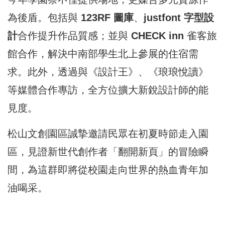
為後盾。包括與
123RF 圖庫
、
justfont 字型設
計
合作提升作品質感；並與
CHECK inn
雀客旅
館合作，解決中南部學生北上參展的住宿需
求。此外，透過與《設計王》、《琅琅悅讀》
等媒體合作專訪，全方位擴大新銳設計師的能
見度。
松山文創園區誠摯邀請民眾在初夏時節走入園
區，見證新世代創作者「翻開新頁」的冒險瞬
間，為這群即將從校園走向世界的熱血青年加
油喝采。