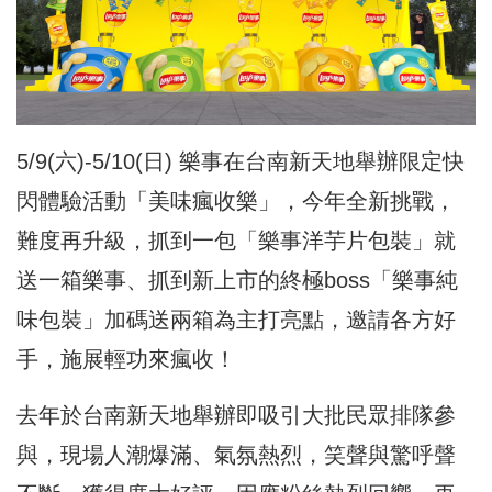
5/9(六)-5/10(日) 樂事在台南新天地舉辦限定快
閃體驗活動「美味瘋收樂」，今年全新挑戰，
難度再升級，抓到一包「樂事洋芋片包裝」就
送一箱樂事、抓到新上市的終極boss「樂事純
味包裝」加碼送兩箱為主打亮點，邀請各方好
手，施展輕功來瘋收！
去年於台南新天地舉辦即吸引大批民眾排隊參
與，現場人潮爆滿、氣氛熱烈，笑聲與驚呼聲