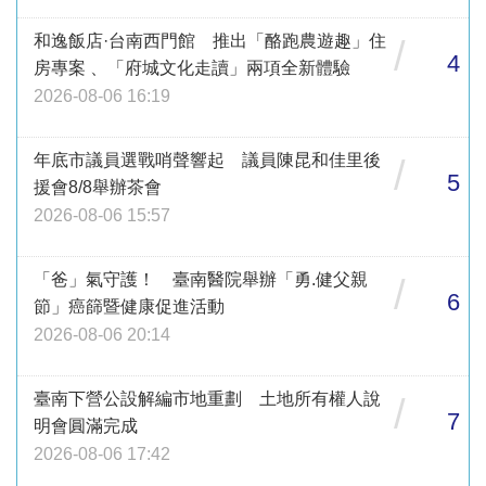
和逸飯店·台南西門館 推出「酪跑農遊趣」住
/
4
房專案 、「府城文化走讀」兩項全新體驗
2026-08-06 16:19
年底市議員選戰哨聲響起 議員陳昆和佳里後
/
5
援會8/8舉辦茶會
2026-08-06 15:57
「爸」氣守護！ 臺南醫院舉辦「勇.健父親
/
6
節」癌篩暨健康促進活動
2026-08-06 20:14
臺南下營公設解編市地重劃 土地所有權人說
/
7
明會圓滿完成
2026-08-06 17:42