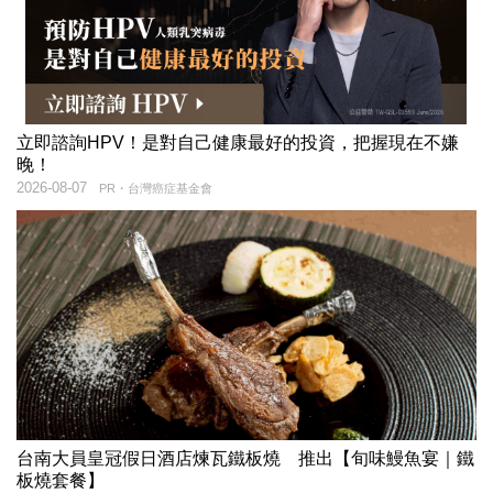
立即諮詢HPV！是對自己健康最好的投資，把握現在不嫌
晚！
2026-08-07
PR・台灣癌症基金會
台南大員皇冠假日酒店煉瓦鐵板燒 推出【旬味鰻魚宴｜鐵
板燒套餐】