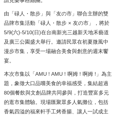
請見樂事粉絲團。
由「碌人・散步」與「友の市」聯合主辦的雙
品牌市集活動「碌人・散步 × 友の市」，將於
5/9(六)-5/10(日)在台南新光三越新天地禾藝道
及廣三公園盛大舉行。邀請民眾在初夏微風中
漫步市集，享受一場融合美食與創意的週末饗
宴。
本次市集以「AMU ! AMU ! 啊姆 ! 啊姆 !」為主
題，象徵大口品嚐美食的幸福感受，集結超過
80個餐飲與文創品牌共同參與，打造豐富多元
的逛市集體驗。現場匯聚眾多人氣攤位，包括
香氣四溢的福來軒手工烤香腸、讓人一試成主