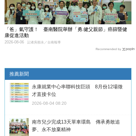
「爸」氣守護！ 臺南醫院舉辦「勇.健父親節」癌篩暨健
康促進活動
2026-08-06
記者吳順永／台南報導
Recommended by
推薦新聞
永康就業中心串聯科技巨頭 8月份12場徵
才直接卡位
2026-08-04 08:20
南市兒少完成13天單車環島 傳承勇敢追
夢、永不放棄精神