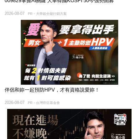
009829掌握AI關鍵 大華韓國KOSPI 50今強勢開募
2026-08-07
PR・大華銀全能行銷方案
伴侶和妳一起預防HPV，才有資格說愛妳！
2026-08-07
PR・台灣癌症基金會