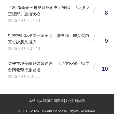
「2026新光三越夏日藝術季」登場 「玩具太
/
8
空總部」重拾玩心
2026-08-05 17:23
打瘦瘦針就穩瘦一輩子？ 營養師：缺少蛋白
/
9
質恐缺肌又復胖
2026-08-05 07:40
穿梭在地美饌與聲響迷宮 《台文怪物》特展
/
10
台南老爺行旅登場
2026-08-06 16:51
本站由大運聯和國際有限公司所維運
© 2015-2026 TaiwanHot.net All Rights Reserved.