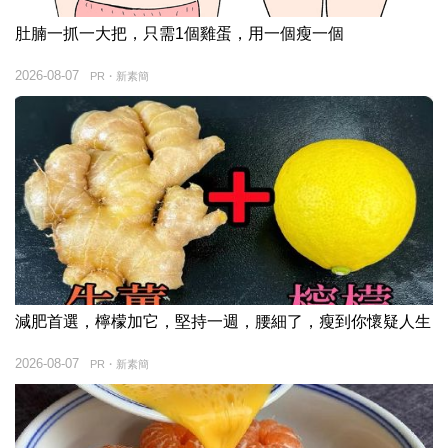
肚腩一抓一大把，只需1個雞蛋，用一個瘦一個
2026-08-07
PR・新素簡
減肥首選，檸檬加它，堅持一週，腰細了，瘦到你懷疑人生
2026-08-07
PR・新素簡