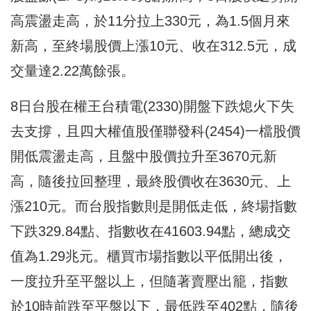
高震盪走高，於11分拉上330元，為1.5個月來
新高，至終場股價上漲10元、收在312.5元，成
交量達2.22萬餘張。
8日台股在權王台積電(2330)開盤下跌熄火下失
去支撐，且四大權值股僅聯發科(2454)一檔股價
開低震盪走高，且盤中股價拉升至3670元新
高，隨後拉回整理，最終股價收在3630元、上
漲210元。而台股指數則是開低走低，終場指數
下跌329.84點、指數收在41603.94點，總成交
值為1.29兆元。櫃買市場指數以平低開出後，
一度拉升至平盤以上，但隨著賣壓出籠，指數
於10時前跌至平盤以下，最低跌至402點，隨後