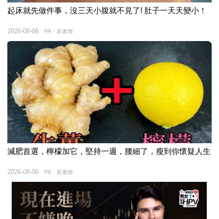
起床就先做件事，沒三天小腹就不見了! 肚子一天天變小！
2026-08-06
PR・新素簡
減肥首選，檸檬加它，堅持一週，腰細了，瘦到你懷疑人生
2026-08-06
PR・新素簡