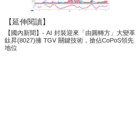
【延伸閱讀】
【國內新聞】- AI 封裝迎來「由圓轉方」大變革
鈦昇(8027)擁 TGV 關鍵技術，搶佔CoPoS領先
地位