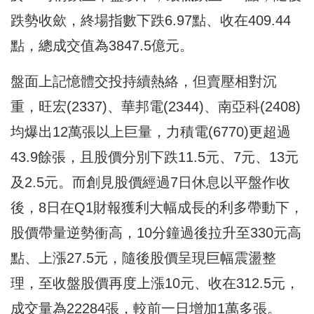
跌勢收歛，終場指數下跌6.97點、收在409.44
點，總成交值為3847.5億元。
盤面上記憶體交投持續熱絡，但賣壓相對沉
重，旺宏(2337)、華邦電(2344)、南亞科(2408)
均爆出12萬張以上巨量，力積電(6770)更超過
43.9餘張，且股價分別下跌11.5元、7元、13元
及2.5元。而創見股價經過7日休息以平盤作收
後，8日在Q1財報獲利大幅成長的利多帶動下，
股價帶量逆勢衝高，10分鐘過後拉升至330元高
點、上漲27.5元，隨後股價呈現巨幅震盪整
理，至收盤股價再度上漲10元、收在312.5元，
成交量為22284張，較前一日增加1萬多張。