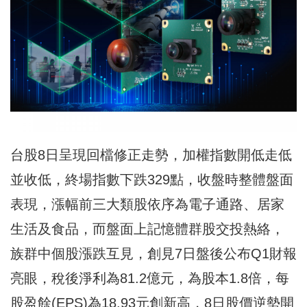
台股8日呈現回檔修正走勢，加權指數開低走低
並收低，終場指數下跌329點，收盤時整體盤面
表現，漲幅前三大類股依序為電子通路、居家
生活及食品，而盤面上記憶體群股交投熱絡，
族群中個股漲跌互見，創見7日盤後公布Q1財報
亮眼，稅後淨利為81.2億元，為股本1.8倍，每
股盈餘(EPS)為18.93元創新高，8日股價逆勢開