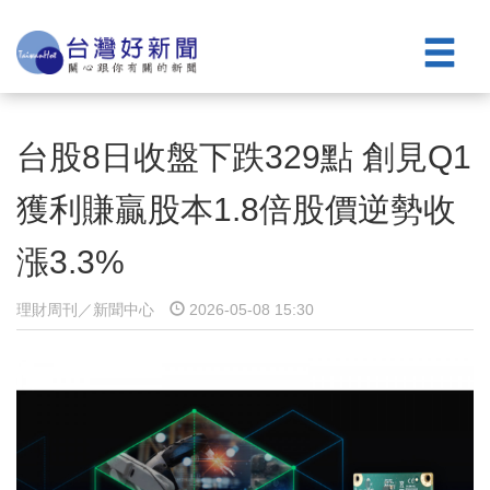
台股8日收盤下跌329點 創見Q1
獲利賺贏股本1.8倍股價逆勢收
漲3.3%
理財周刊／新聞中心
2026-05-08 15:30