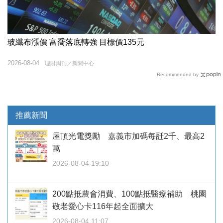
玻纖布漲價 富喬落底轉強 目標價135元
2026-08-04
理財周刊／新聞中心
Recommended by
推薦新聞
屋頂光電獎勵 嘉義市加碼每瓩2千、最高2
萬
2026-08-04 19:10
200點抵農會消費、100點抵醫療補助 桃園
敬老愛心卡116年起全面擴大
2026-08-04 11:07