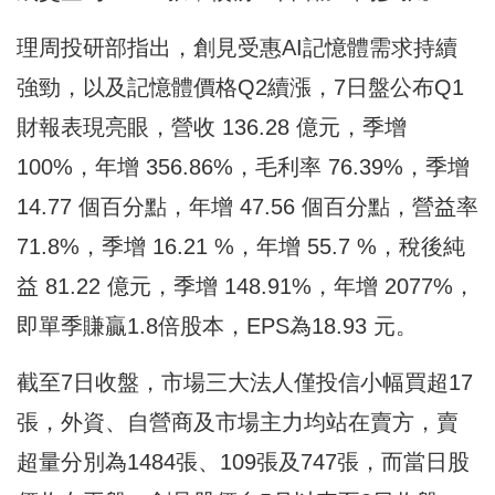
理周投研部指出，創見受惠AI記憶體需求持續
強勁，以及記憶體價格Q2續漲，7日盤公布Q1
財報表現亮眼，營收 136.28 億元，季增
100%，年增 356.86%，毛利率 76.39%，季增
14.77 個百分點，年增 47.56 個百分點，營益率
71.8%，季增 16.21 %，年增 55.7 %，稅後純
益 81.22 億元，季增 148.91%，年增 2077%，
即單季賺贏1.8倍股本，EPS為18.93 元。
截至7日收盤，市場三大法人僅投信小幅買超17
張，外資、自營商及市場主力均站在賣方，賣
超量分別為1484張、109張及747張，而當日股