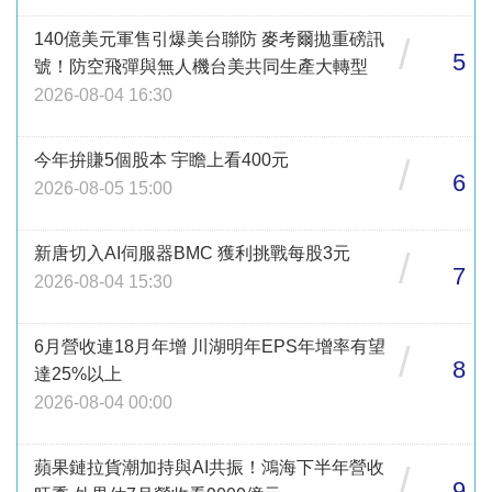
140億美元軍售引爆美台聯防 麥考爾拋重磅訊
/
5
號！防空飛彈與無人機台美共同生產大轉型
2026-08-04 16:30
今年拚賺5個股本 宇瞻上看400元
/
6
2026-08-05 15:00
新唐切入AI伺服器BMC 獲利挑戰每股3元
/
7
2026-08-04 15:30
6月營收連18月年增 川湖明年EPS年增率有望
/
8
達25%以上
2026-08-04 00:00
蘋果鏈拉貨潮加持與AI共振！鴻海下半年營收
/
9