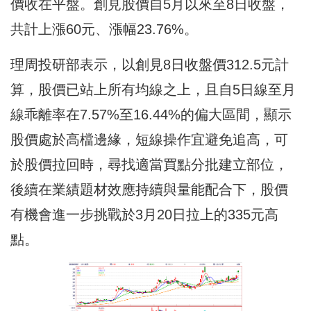
價收在平盤。創見股價自5月以來至8日收盤，
共計上漲60元、漲幅23.76%。
理周投研部表示，以創見8日收盤價312.5元計
算，股價已站上所有均線之上，且自5日線至月
線乖離率在7.57%至16.44%的偏大區間，顯示
股價處於高檔邊緣，短線操作宜避免追高，可
於股價拉回時，尋找適當買點分批建立部位，
後續在業績題材效應持續與量能配合下，股價
有機會進一步挑戰於3月20日拉上的335元高
點。