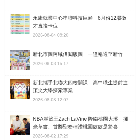
永康就業中心串聯科技巨頭 8月份12場徵
才直接卡位
2026-08-04 08:20
新北市圖跨域借閱版圖 一證暢通至新竹
2026-08-03 15:17
新北攜手北聯大四校開課 高中職生提前進
頂尖大學探索專業
2026-08-03 12:07
NBA灌籃王Zach LaVine 降臨桃園大溪 揮
毫草書、首擲聖筊稱讚桃園處處是驚喜
2026-08-02 17:29