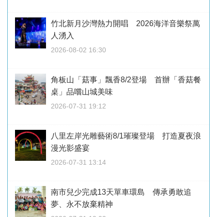
竹北新月沙灣熱力開唱 2026海洋音樂祭萬
人湧入
2026-08-02 16:30
角板山「菇事」飄香8/2登場 首辦「香菇餐
桌」品嚐山城美味
2026-07-31 19:12
八里左岸光雕藝術8/1璀璨登場 打造夏夜浪
漫光影盛宴
2026-07-31 13:14
南市兒少完成13天單車環島 傳承勇敢追
夢、永不放棄精神