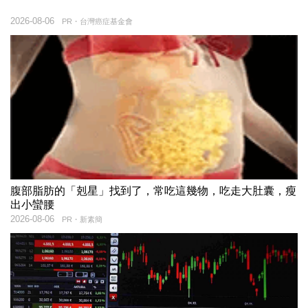
2026-08-06
PR・台灣癌症基金會
腹部脂肪的「剋星」找到了，常吃這幾物，吃走大肚囊，瘦
出小蠻腰
2026-08-06
PR・新素簡