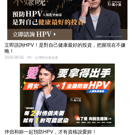
立即諮詢HPV！是對自己健康最好的投資，把握現在不嫌
晚！
2026-08-06
PR・台灣癌症基金會
伴侶和妳一起預防HPV，才有資格說愛妳！