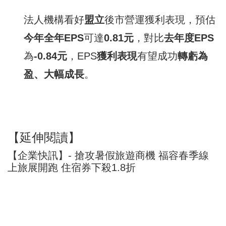
法人機構看好
盟立
後市營運獲利表現，預估
今
年全年
EPS
可達
0.81
元
，對比
去年度
EPS
為
-0.84
元
，EPS
獲利表現
有望成功
轉虧為
盈
、
大幅成長
。
【延伸閱讀】
【企業快訊】- 搶攻暑假旅遊商機 福容春季線
上旅展開跑 住宿券下殺1.8折