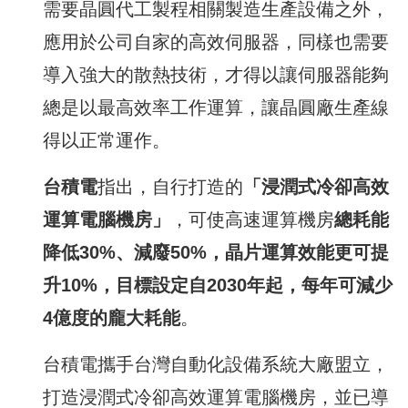
需要晶圓代工製程相關製造生產設備之外，
應用於公司自家的高效伺服器，同樣也需要
導入強大的散熱技術，才得以讓伺服器能夠
總是以最高效率工作運算，讓晶圓廠生產線
得以正常運作。
台積電
指出，自行打造的
「浸潤式冷卻高效
運算電腦機房」
，可使高速運算機房
總耗能
降低
30%
、減廢
50%
，晶片運算效能更可提
升
10%
，目標設定自
2030
年起，每年可減少
4
億度的龐大耗能
。
台積電攜手台灣自動化設備系統大廠盟立，
打造浸潤式冷卻高效運算電腦機房，並已導