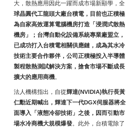
大，散熱應用因此一躍而成市場新顯學，全
球晶圓代工龍頭大廠台積電，目前也正積極
為自家高效運算電腦機房打造「浸潤式散熱
機房」；台灣自動化設備系統專業廠盟立，
已成功
打入台積電相關供應鏈，成為其水冷
技術主要合作夥伴，公司正積極投入半導體
製程散熱測試解決方案，搶食市場不斷成長
擴大的應用商機
。
法人機構指出，自從
輝達
(NVIDIA)
執行長黃
仁勳近期喊出，輝達下一代
DGX
伺服器將全
面導入「液態冷卻技術」之後，因而引動市
場水冷商機大規模爆發
。此外，台積電除了