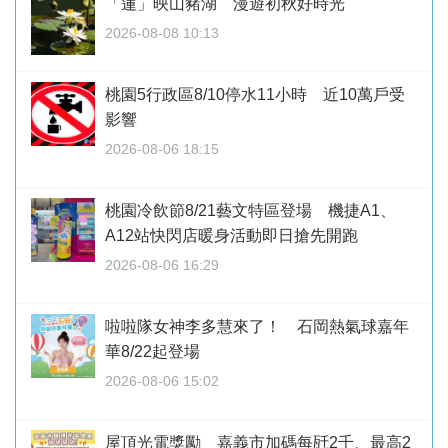
「蓮」映山豬湖 漫遊初秋好時光
2026-08-08 10:13
桃園5行政區8/10停水11小時 近10萬戶受
影響
2026-08-06 18:15
桃園冷飲節8/21藝文特區登場 機捷A1、
A12站快閃店暖身活動即日搶先開跑
2026-08-06 16:29
啦啦隊女神李多慧來了！ 石岡熱氣球嘉年
華8/22起登場
2026-08-06 15:02
屋頂光電獎勵 嘉義市加碼每瓩2千、最高2