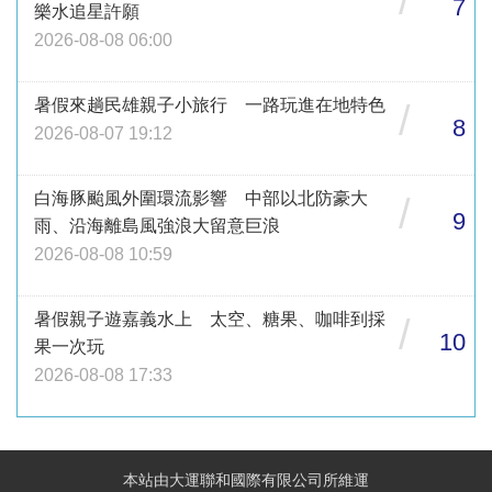
/
7
樂水追星許願
2026-08-08 06:00
暑假來趟民雄親子小旅行 一路玩進在地特色
/
8
2026-08-07 19:12
白海豚颱風外圍環流影響 中部以北防豪大
/
9
雨、沿海離島風強浪大留意巨浪
2026-08-08 10:59
暑假親子遊嘉義水上 太空、糖果、咖啡到採
/
10
果一次玩
2026-08-08 17:33
本站由大運聯和國際有限公司所維運