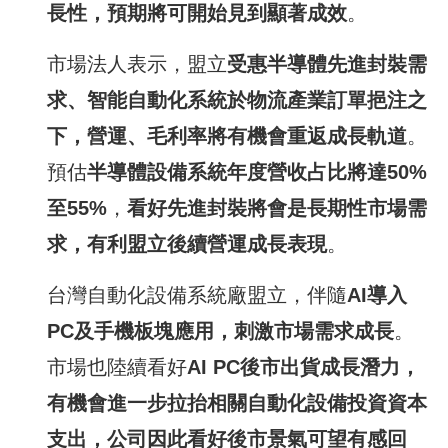
長性，預期將可開始見到顯著成效
。
市場法人表示，盟立
受惠半導體先進封裝需
求、智能自動化系統於物流產業訂單挹注之
下，營運、毛利率將有機會重返成長軌道
。
預估
半導體設備系統年度營收占比將達
50%
至
55%
，
看好先進封裝將會是長期性市場需
求，有利盟立後續營運成長表現
。
台灣自動化設備系統廠盟立，伴隨
AI
導入
PC
及手機板塊應用，刺激市場需求成長
。
市場也陸續看好
AI PC
後市出貨成長潛力，
有機會進一步拉抬相關自動化設備投資資本
支出，公司因此看好後市景氣可望有感回