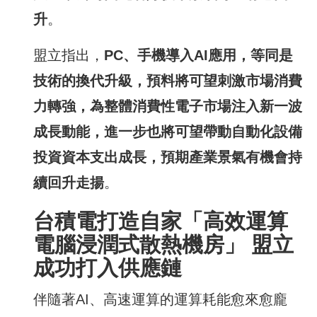
升
。
盟立指出，
PC
、手機導入
AI
應用，等同是
技術的換代升級，預料將可望刺激市場消費
力轉強，為整體消費性電子市場注入新一波
成長動能，進一步也將可望帶動自動化設備
投資資本支出成長，預期產業景氣有機會持
續回升走揚
。
台積電打造自家「高效運算
電腦浸潤式散熱機房」
盟立
成功
打入供應鏈
伴隨著AI、高速運算的運算耗能愈來愈龐