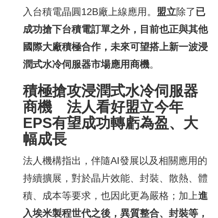
入台積電晶圓12B廠上線應用。
盟立
除了
已
成功搶下台積電訂單之外，目前也正與其他
國際大廠積極合作，未來可望搭上新一波浸
潤式水冷伺服器市場應用商機
。
積極搶攻浸潤式水冷伺服器
商機 法人看好盟立今年
EPS
有望成功轉虧為盈、大
幅成長
法人機構指出，伴隨AI發展以及相關應用的
持續擴展，對於晶片效能、封裝、散熱、體
積、成本等要求，也因此更為嚴格；加上
進
入埃米製程世代之後，異質整合、封裝等，