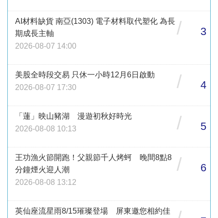
AI材料缺貨 南亞(1303) 電子材料取代塑化 為長
/
3
期成長主軸
2026-08-07 14:00
美股全時段交易 只休一小時12月6日啟動
/
4
2026-08-07 17:30
「蓮」映山豬湖 漫遊初秋好時光
/
5
2026-08-08 10:13
王功漁火節開跑！父親節千人烤蚵 晚間8點8
/
6
分鐘煙火迎人潮
2026-08-08 13:12
英仙座流星雨8/15璀璨登場 屏東邀您相約佳