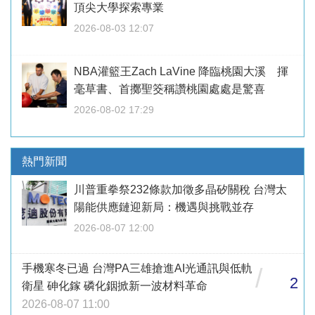
頂尖大學探索專業
2026-08-03 12:07
NBA灌籃王Zach LaVine 降臨桃園大溪 揮
毫草書、首擲聖筊稱讚桃園處處是驚喜
2026-08-02 17:29
熱門新聞
川普重拳祭232條款加徵多晶矽關稅 台灣太
陽能供應鏈迎新局：機遇與挑戰並存
2026-08-07 12:00
手機寒冬已過 台灣PA三雄搶進AI光通訊與低軌
/
2
衛星 砷化鎵 磷化銦掀新一波材料革命
2026-08-07 11:00