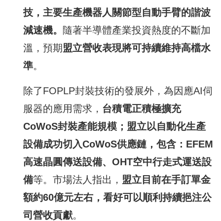
技，主要生產機器人關節型自動手臂的諧波
減速機
。
隨著半導體產業投資熱度的不斷加
溫，預期
盟立營收表現將可持續維持高檔水
準
。
除了FOPLP封裝技術的發展外，為因應AI伺
服器的應用需求，
台積電正積極擴充
CoWoS
封裝產能規模；盟立以自動化生產
設備成功切入
CoWoS
供應鏈，包含：
EFEM
高速晶圓傳送設備、
OHT
空中行走式運送設
備
等。市場法人指出，
盟立目前在手訂單金
額約
60
億元左右，看好可以順利持續挹注公
司營收貢獻
。