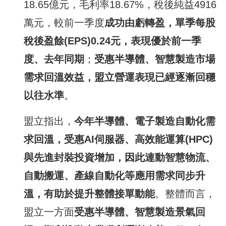
18.65億元，毛利率18.67%，稅後純益4916
萬元，較前一季度
成功由虧轉盈，單季每股
稅後盈餘
(EPS)0.24
元，表現優於前一季
度、去年同期
；
受惠半導體、智慧製造市場
需求回溫效益，盟立營運表現已經逐漸回穩
以往水準
。
盟立指出，
今年半導體、電子製造自動化需
求回溫，受惠
AI
伺服器、高效能運算
(HPC)
與先進封裝投資增加，因此連動智慧物流、
自動搬運、產線自動化等應用需求同步升
溫，有助於提升整體接單動能
。整體而言，
盟立一方面
受惠半導體、智慧製造景氣回