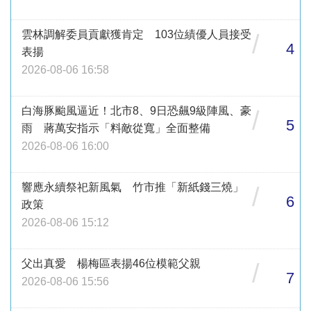
雲林調解委員貢獻獲肯定 103位績優人員接受
/
4
表揚
2026-08-06 16:58
白海豚颱風逼近！北市8、9日恐飆9級陣風、豪
/
5
雨 蔣萬安指示「料敵從寬」全面整備
2026-08-06 16:00
響應永續祭祀新風氣 竹市推「新紙錢三燒」
/
6
政策
2026-08-06 15:12
父出真愛 楊梅區表揚46位模範父親
/
7
2026-08-06 15:56