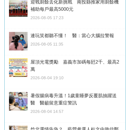
迎戰廚餘去化新挑戰 南投縣推家用廚餘機
補助每戶最高5000元
2026-08-05 17:23
連玩笑都聽不懂！ 醫：當心大腦拉警報
2026-08-05 11:35
屋頂光電獎勵 嘉義市加碼每瓩2千、最高2
萬
2026-08-04 19:10
暑假腸病毒升溫！1歲童睡夢反覆肌抽躍送
醫 醫籲留意重症警訊
2026-08-04 14:57
竹北選情告急？ 藍營參選人杜文中致信鄭