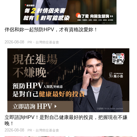
伴侶和妳一起預防HPV，才有資格說愛妳！
2026-08-08
PR・台灣癌症基金會
立即諮詢HPV！是對自己健康最好的投資，把握現在不嫌
晚！
2026-08-08
PR・台灣癌症基金會