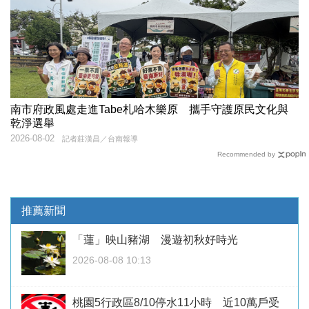
南市府政風處走進Tabe札哈木樂原 攜手守護原民文化與
乾淨選舉
2026-08-02
記者莊漢昌／台南報導
Recommended by
推薦新聞
「蓮」映山豬湖 漫遊初秋好時光
2026-08-08 10:13
桃園5行政區8/10停水11小時 近10萬戶受