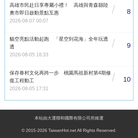
高雄市民赴日享專屬小禮！ 高雄與青森縣陸
/
8
奧市即日啟動景點互惠
2026-08-07 00:07
貓空亮點活動起跑 「星空到花海」全年玩透
/
9
透
2026-08-05 18:33
保存眷村文化再跨一步 桃園馬祖新村第4期修
/
10
復工程動工
2026-08-05 17:31
本站由大運聯和國際有限公司所維運
© 2015-2026 TaiwanHot.net All Rights Reserved.