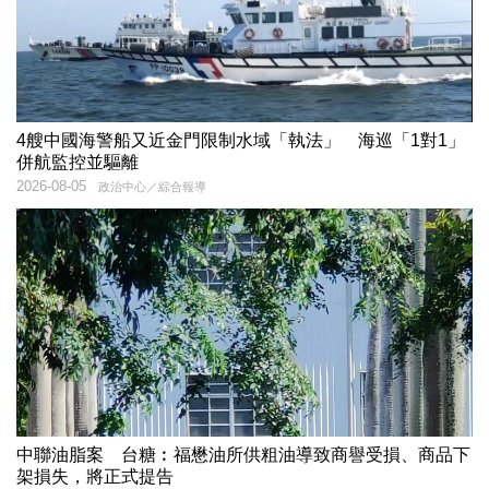
4艘中國海警船又近金門限制水域「執法」 海巡「1對1」
併航監控並驅離
2026-08-05
政治中心／綜合報導
中聯油脂案 台糖︰福懋油所供粗油導致商譽受損、商品下
架損失，將正式提告