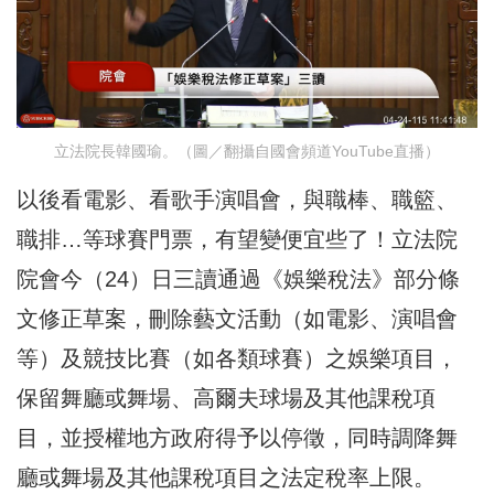
立法院長韓國瑜。（圖／翻攝自國會頻道YouTube直播）
以後看電影、看歌手演唱會，與職棒、職籃、
職排…等球賽門票，有望變便宜些了！立法院
院會今（24）日三讀通過《娛樂稅法》部分條
文修正草案，刪除藝文活動（如電影、演唱會
等）及競技比賽（如各類球賽）之娛樂項目，
保留舞廳或舞場、高爾夫球場及其他課稅項
目，並授權地方政府得予以停徵，同時調降舞
廳或舞場及其他課稅項目之法定稅率上限。