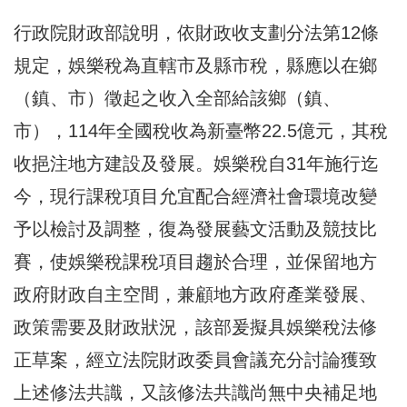
行政院財政部說明，依財政收支劃分法第12條
規定，娛樂稅為直轄市及縣市稅，縣應以在鄉
（鎮、市）徵起之收入全部給該鄉（鎮、
市），114年全國稅收為新臺幣22.5億元，其稅
收挹注地方建設及發展。娛樂稅自31年施行迄
今，現行課稅項目允宜配合經濟社會環境改變
予以檢討及調整，復為發展藝文活動及競技比
賽，使娛樂稅課稅項目趨於合理，並保留地方
政府財政自主空間，兼顧地方政府產業發展、
政策需要及財政狀況，該部爰擬具娛樂稅法修
正草案，經立法院財政委員會議充分討論獲致
上述修法共識，又該修法共識尚無中央補足地