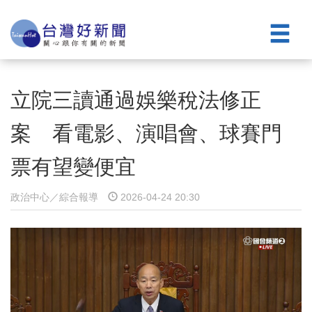
立院三讀通過娛樂稅法修正
案 看電影、演唱會、球賽門
票有望變便宜
政治中心／綜合報導
2026-04-24 20:30