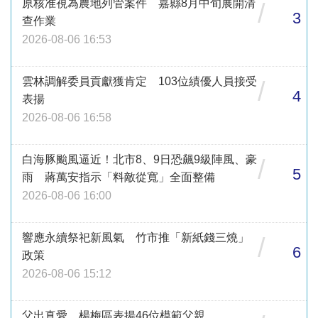
原核准視為農地列管案件 嘉縣8月中旬展開清
/
3
查作業
2026-08-06 16:53
雲林調解委員貢獻獲肯定 103位績優人員接受
/
4
表揚
2026-08-06 16:58
白海豚颱風逼近！北市8、9日恐飆9級陣風、豪
/
5
雨 蔣萬安指示「料敵從寬」全面整備
2026-08-06 16:00
響應永續祭祀新風氣 竹市推「新紙錢三燒」
/
6
政策
2026-08-06 15:12
父出真愛 楊梅區表揚46位模範父親