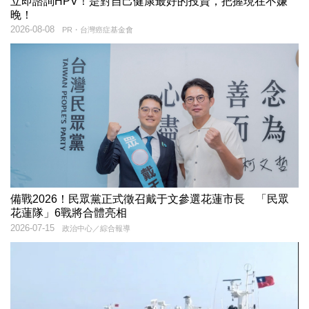
立即諮詢HPV！是對自己健康最好的投資，把握現在不嫌
晚！
2026-08-08
PR・台灣癌症基金會
備戰2026！民眾黨正式徵召戴于文參選花蓮市長 「民眾
花蓮隊」6戰將合體亮相
2026-07-15
政治中心／綜合報導