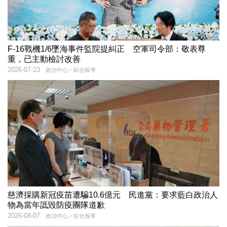
F-16戰機1/6墜海事件監院提糾正 空軍司令部：敬表尊
重，已主動檢討改善
2026-07-23
政治中心／綜合報導
慈濟採購新冠疫苗遭騙10.6億元 民進黨：要求藍白政治人
物為當年詆毀防疫團隊道歉
2026-08-07
政治中心／綜合報導