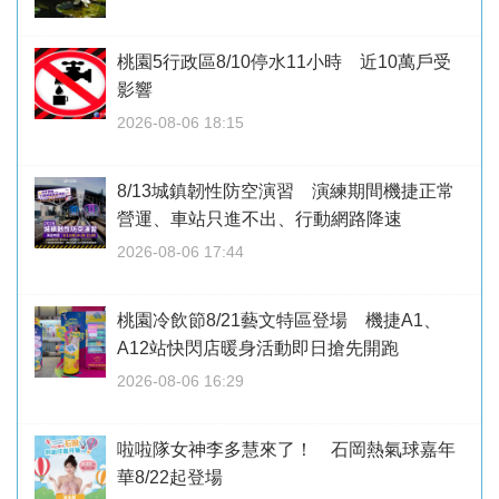
桃園5行政區8/10停水11小時 近10萬戶受
影響
2026-08-06 18:15
8/13城鎮韌性防空演習 演練期間機捷正常
營運、車站只進不出、行動網路降速
2026-08-06 17:44
桃園冷飲節8/21藝文特區登場 機捷A1、
A12站快閃店暖身活動即日搶先開跑
2026-08-06 16:29
啦啦隊女神李多慧來了！ 石岡熱氣球嘉年
華8/22起登場