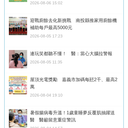
2026-08-06 15:02
迎戰廚餘去化新挑戰 南投縣推家用廚餘機
補助每戶最高5000元
2026-08-05 17:23
連玩笑都聽不懂！ 醫：當心大腦拉警報
2026-08-05 11:35
屋頂光電獎勵 嘉義市加碼每瓩2千、最高2
萬
2026-08-04 19:10
暑假腸病毒升溫！1歲童睡夢反覆肌抽躍送
醫 醫籲留意重症警訊