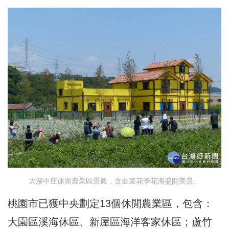
大溪中庄休閒農業區景觀，含韭菜花季花海盛開美景。
桃園市已獲中央劃定13個休閒農業區，包含：
大園區溪海休區、新屋區海洋客家休區；蘆竹