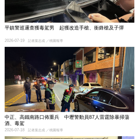
平鎮警巡邏查獲毒駕男 起獲改造手槍、衝鋒槍及子彈
2026-07-19
記者葉志成 ／桃園報導
中正、高鐵南路口佈重兵 中壢警動員87人雷霆除暴掃蕩
酒、毒駕
2026-07-18
記者葉志成 ／桃園報導