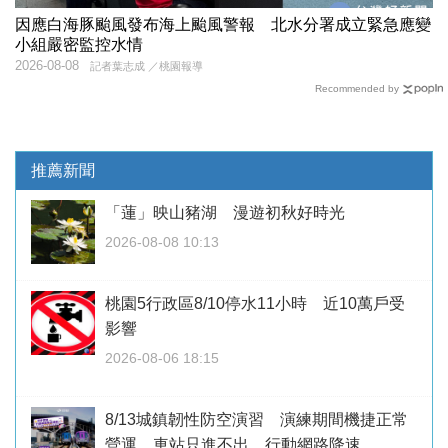
因應白海豚颱風發布海上颱風警報 北水分署成立緊急應變
小組嚴密監控水情
2026-08-08
記者葉志成 ／桃園報導
Recommended by
推薦新聞
「蓮」映山豬湖 漫遊初秋好時光
2026-08-08 10:13
桃園5行政區8/10停水11小時 近10萬戶受
影響
2026-08-06 18:15
8/13城鎮韌性防空演習 演練期間機捷正常
營運、車站只進不出、行動網路降速