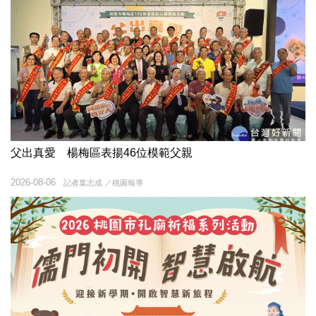
父出真愛 楊梅區表揚46位模範父親
2026-08-06
記者葉志成 ／桃園報導