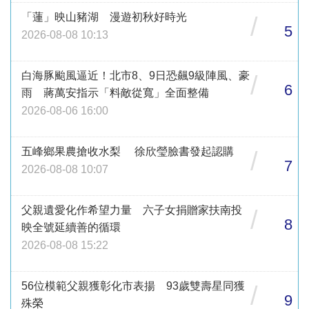
「蓮」映山豬湖 漫遊初秋好時光
/
5
2026-08-08 10:13
白海豚颱風逼近！北市8、9日恐飆9級陣風、豪
/
6
雨 蔣萬安指示「料敵從寬」全面整備
2026-08-06 16:00
五峰鄉果農搶收水梨 徐欣瑩臉書發起認購
/
7
2026-08-08 10:07
父親遺愛化作希望力量 六子女捐贈家扶南投
/
8
映全號延續善的循環
2026-08-08 15:22
56位模範父親獲彰化市表揚 93歲雙壽星同獲
/
9
殊榮