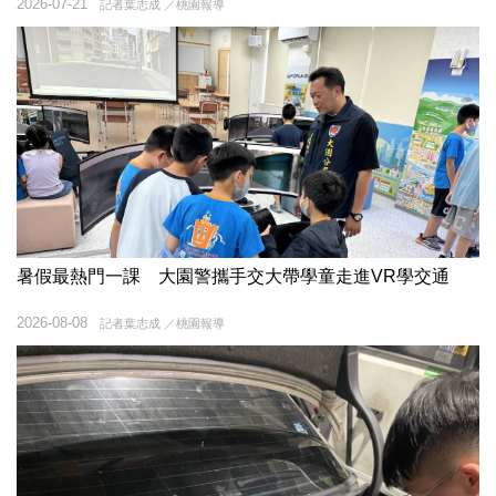
2026-07-21
記者葉志成 ／桃園報導
暑假最熱門一課 大園警攜手交大帶學童走進VR學交通
2026-08-08
記者葉志成 ／桃園報導