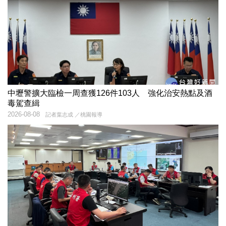
中壢警擴大臨檢一周查獲126件103人 強化治安熱點及酒
毒駕查緝
2026-08-08
記者葉志成 ／桃園報導