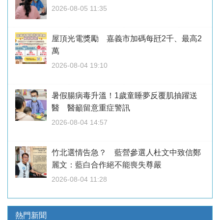
2026-08-05 11:35
屋頂光電獎勵 嘉義市加碼每瓩2千、最高2
萬
2026-08-04 19:10
暑假腸病毒升溫！1歲童睡夢反覆肌抽躍送
醫 醫籲留意重症警訊
2026-08-04 14:57
竹北選情告急？ 藍營參選人杜文中致信鄭
麗文：藍白合作絕不能喪失尊嚴
2026-08-04 11:28
熱門新聞