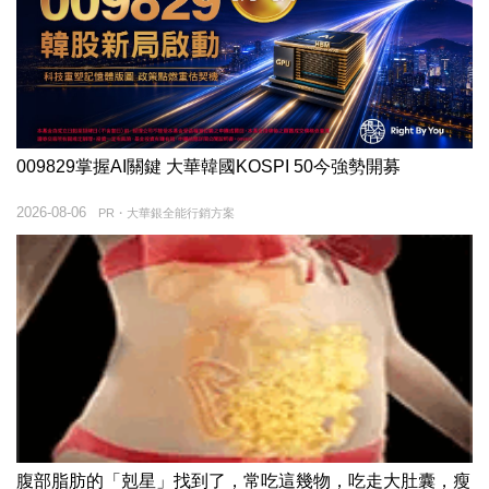
009829掌握AI關鍵 大華韓國KOSPI 50今強勢開募
2026-08-06
PR・大華銀全能行銷方案
腹部脂肪的「剋星」找到了，常吃這幾物，吃走大肚囊，瘦