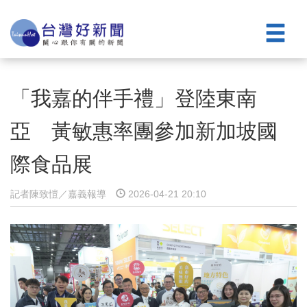
「我嘉的伴手禮」登陸東南
亞 黃敏惠率團參加新加坡國
際食品展
記者陳致愷／嘉義報導
2026-04-21 20:10