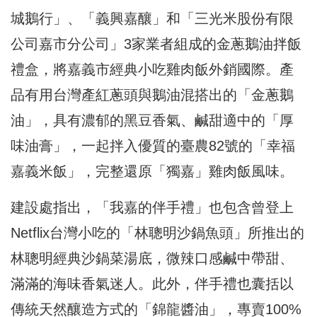
城鵝行」、「義興嘉釀」和「三光米股份有限
公司嘉市分公司」3家業者組成的金蔥鵝油拌飯
禮盒，將嘉義市經典小吃雞肉飯外銷國際。產
品有用台灣產紅蔥頭與鵝油混搭出的「金蔥鵝
油」，具有濃郁的黑豆香氣、鹹甜適中的「厚
味油膏」，一起拌入優質的臺農82號的「幸福
嘉義米飯」，完整還原「獨嘉」雞肉飯風味。
建設處指出，「我嘉的伴手禮」也包含曾登上
Netflix台灣小吃的「林聰明沙鍋魚頭」所推出的
林聰明經典沙鍋菜湯底，微辣口感鹹中帶甜、
滿滿的海味香氣迷人。此外，伴手禮也囊括以
傳統天然釀造方式的「錦龍醬油」，專賣100%