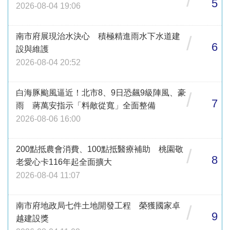
/
5
2026-08-04 19:06
南市府展現治水決心 積極精進雨水下水道建
/
6
設與維護
2026-08-04 20:52
白海豚颱風逼近！北市8、9日恐飆9級陣風、豪
/
7
雨 蔣萬安指示「料敵從寬」全面整備
2026-08-06 16:00
200點抵農會消費、100點抵醫療補助 桃園敬
/
8
老愛心卡116年起全面擴大
2026-08-04 11:07
南市府地政局七件土地開發工程 榮獲國家卓
/
9
越建設獎