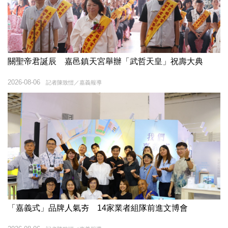
關聖帝君誕辰 嘉邑鎮天宮舉辦「武哲天皇」祝壽大典
2026-08-06
記者陳致愷／嘉義報導
「嘉義式」品牌人氣夯 14家業者組隊前進文博會