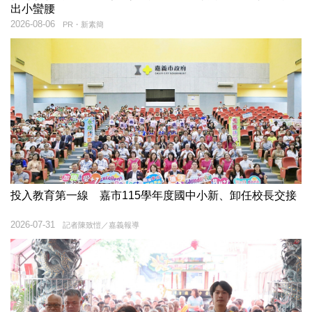
出小蠻腰
2026-08-06
PR・新素簡
投入教育第一線 嘉市115學年度國中小新、卸任校長交接
2026-07-31
記者陳致愷／嘉義報導