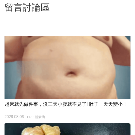
留言討論區
起床就先做件事，沒三天小腹就不見了! 肚子一天天變小！
2026-08-06
PR・新素簡