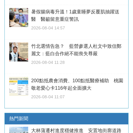
暑假腸病毒升溫！1歲童睡夢反覆肌抽躍送
醫 醫籲留意重症警訊
2026-08-04 14:57
竹北選情告急？ 藍營參選人杜文中致信鄭
麗文：藍白合作絕不能喪失尊嚴
2026-08-04 11:28
200點抵農會消費、100點抵醫療補助 桃園
敬老愛心卡116年起全面擴大
2026-08-04 11:07
熱門新聞
大林蒲遷村進度穩健推進 安置地街廓道路