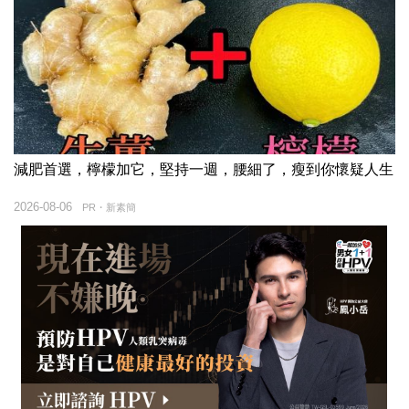
減肥首選，檸檬加它，堅持一週，腰細了，瘦到你懷疑人生
2026-08-06
PR・新素簡