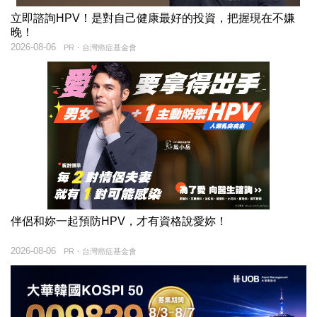
立即諮詢HPV！是對自己健康最好的投資，把握現在不嫌
晚！
2026-08-06
PR・台灣癌症基金會
伴侶和妳一起預防HPV，才有資格說愛妳！
2026-08-06
PR・台灣癌症基金會