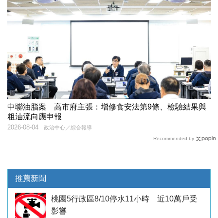
中聯油脂案 高市府主張：增修食安法第9條、檢驗結果與
粗油流向應申報
2026-08-04
政治中心／綜合報導
Recommended by
推薦新聞
桃園5行政區8/10停水11小時 近10萬戶受
影響