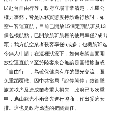
民赴台自由行等，政府立場非常清楚，凡屬公
權力事務，皆是以務實態度持續進行檢討，如
空中客運直航，目前已開放15個定期航班及13
個包機航點，已開放航班航權的使用率僅7成出
頭；我方航空業者載客率僅6成多；包機航班迄
今無人申請；在這種狀況下，如何奢談全面開
放空運直航？至於陸客來台無論是團體旅遊或
「自由行」，為確保健康有序的觀光交流，避
免重蹈覆轍、因中共當局「說停就停」致衝擊
旅遊秩序及造成業者重大損失，政府已多次重
申，應由觀光小兩會先進行協商，作出妥適安
排。這也是政府應盡的把關責任。