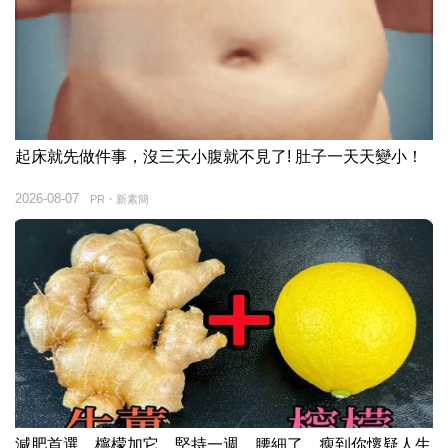
起床就先做件事，沒三天小腹就不見了! 肚子一天天變小！
2026-08-07
PR・新素簡
減肥首選，檸檬加它，堅持一週，腰細了，瘦到你懷疑人生