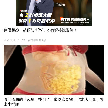
伴侶和妳一起預防HPV，才有資格說愛妳！
2026-08-07
PR・台灣癌症基金會
腹部脂肪的「剋星」找到了，常吃這幾物，吃走大肚囊，瘦
出小蠻腰