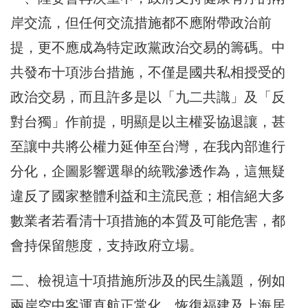
岸交流，但任何交流措施都不應附帶政治前
提，更不應成為特定政黨政治交易的籌碼。中
共發布十項涉台措施，不僅是國共私相授受的
政治交易，而且許多是以「九二共識」及「反
對台獨」作前提，明顯是以主權妥協退讓，甚
至讓中共將公權力延伸至台灣，在我內部進行
分化，企圖影響選舉的統戰滲透作為，這無疑
違反了國家整體利益和主流民意；相信絕大多
數業者若看清十項措施的本質及可能危害，都
會持保留態度，支持政府立場。
二、檢視這十項措施所涉及的民生議題，例如
兩岸空中客運直航正常化、恢復福建及上海居