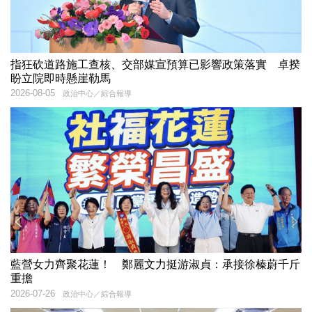
指狂砍道路施工查核、交部媒宣預算已影響政策落實 卓揆
盼立院即時懸崖勒馬
2026-08-05
政治中心／綜合報導
藍營女力齊聚花蓮！ 鄭麗文力挺游淑貞：承接徐榛蔚千斤
重擔
2026-07-26
政治中心／綜合報導