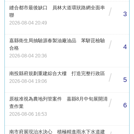
縫合都市最後缺口 員林大道環狀路網全面串
/
3
聯
2026-08-04 20:49
嘉縣衛生局抽驗源春製油廠油品 苯駢芘檢驗
/
4
合格
2026-08-04 20:36
南投縣府規劃重建綜合大樓 打造完整行政區
/
5
2026-08-04 19:06
原核准視為農地列管案件 嘉縣8月中旬展開清
/
6
查作業
2026-08-06 16:53
南市府展現治水決心 積極精進雨水下水道建