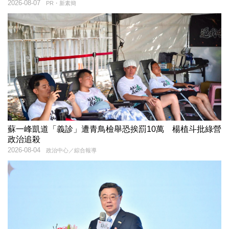
2026-08-07
PR・新素簡
蘇一峰凱道「義診」遭青鳥檢舉恐挨罰10萬 楊植斗批綠營
政治追殺
2026-08-04
政治中心／綜合報導