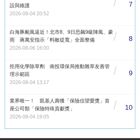
/
7
設與維護
2026-08-04 20:52
白海豚颱風逼近！北市8、9日恐飆9級陣風、豪
/
8
雨 蔣萬安指示「料敵從寬」全面整備
2026-08-06 16:00
拒用化學除草劑 南投環保局推動雜草友善管
/
9
理示範區
2026-08-04 13:17
業界唯一！ 凱基人壽獲「保險信望愛獎」首
/
10
座公司類「保險特殊貢獻獎」
2026-08-04 19:05