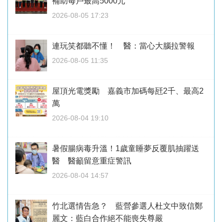
補助每戶最高5000元
2026-08-05 17:23
連玩笑都聽不懂！ 醫：當心大腦拉警報
2026-08-05 11:35
屋頂光電獎勵 嘉義市加碼每瓩2千、最高2
萬
2026-08-04 19:10
暑假腸病毒升溫！1歲童睡夢反覆肌抽躍送
醫 醫籲留意重症警訊
2026-08-04 14:57
竹北選情告急？ 藍營參選人杜文中致信鄭
麗文：藍白合作絕不能喪失尊嚴