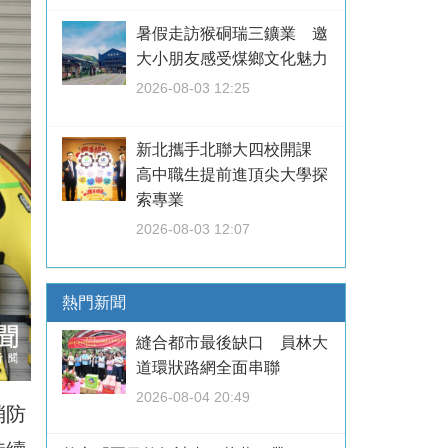
暑假走訪猴硐瑞三鑛業 邀
大小朋友感受煤鄉文化魅力
2026-08-03 12:25
新北攜手北聯大四校開課
高中職生提前進頂尖大學探
索專業
2026-08-03 12:07
熱門新聞
縫合都市最後缺口 員林大
道環狀路網全面串聯
2026-08-04 20:49
消防