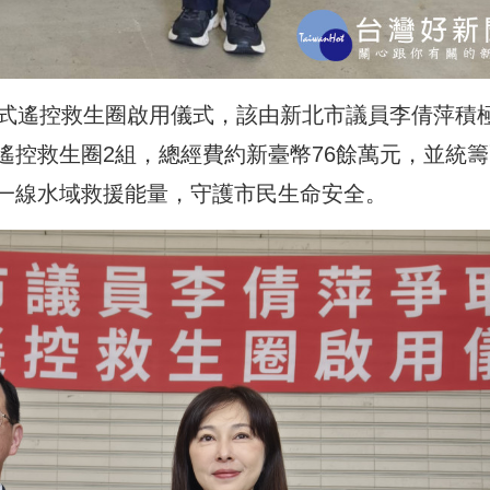
力式遙控救生圈啟用儀式，該由新北市議員李倩萍積
遙控救生圈2組，總經費約新臺幣76餘萬元，並統籌
一線水域救援能量，守護市民生命安全。