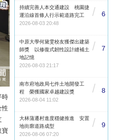
持續完善人本交通建設 桃園捷
/
6
運沿線首條人行示範道路完工
2026-08-03 20:48
中原大學何黛雯校友獲傑出建築
/
7
師獎 以修復式韌性設計縫補土
地記憶
2026-08-03 21:17
南市府地政局七件土地開發工
/
8
程 榮獲國家卓越建設獎
平時
2026-08-04 11:02
全性
大林蒲遷村進度穩健推進 安置
支
/
9
地街廓道路成型
取寶
2026-08-06 07:20