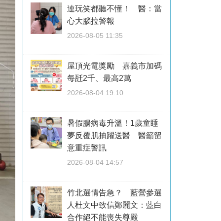
連玩笑都聽不懂！ 醫：當
心大腦拉警報
2026-08-05 11:35
屋頂光電獎勵 嘉義市加碼
每瓩2千、最高2萬
2026-08-04 19:10
暑假腸病毒升溫！1歲童睡
夢反覆肌抽躍送醫 醫籲留
意重症警訊
2026-08-04 14:57
竹北選情告急？ 藍營參選
人杜文中致信鄭麗文：藍白
合作絕不能喪失尊嚴