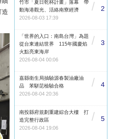
持續
竹市「夏日乾杯計畫」落幕 帶
/
2
動海港觀光、活絡南寮經濟
打造
2026-08-03 17:39
「世界的入口：南島台灣」為題
/
3
從台東連結世界 115年國慶焰
火點亮東海岸
2026-08-04 00:06
嘉縣衛生局抽驗源春製油廠油
/
4
品 苯駢芘檢驗合格
2026-08-04 20:36
南投縣府規劃重建綜合大樓 打
/
5
造完整行政區
2026-08-04 19:06