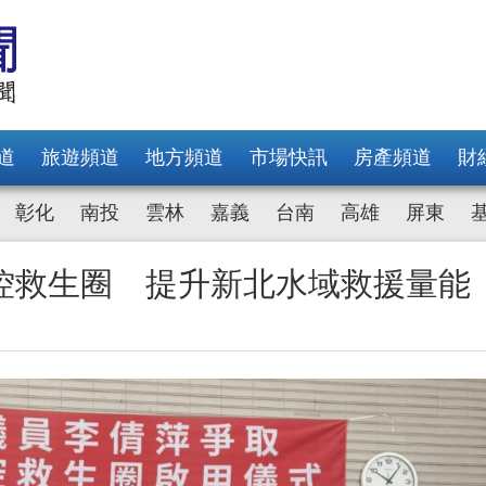
道
旅遊頻道
地方頻道
市場快訊
房產頻道
財
彰化
南投
雲林
嘉義
台南
高雄
屏東
控救生圈 提升新北水域救援量能