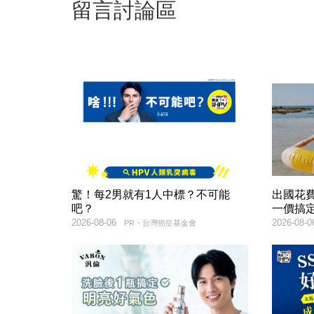
留言討論區
驚！每2男就有1人中標？不可能
出國花
吧？
一價搞
2026-08-06
2026-08-0
PR・台灣癌症基金會