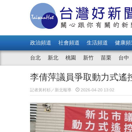
政治頻道
社會頻道
生活頻道
健康頻
台北
新北
桃園
新竹
苗栗
台中
李倩萍議員爭取動力式遙
記者黃村杉／新北報導
2026-04-20 13:02