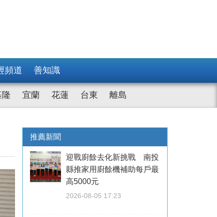
經頻道
善知識
基隆
宜蘭
花蓮
台東
離島
推薦新聞
迎戰廚餘去化新挑戰 南投
縣推家用廚餘機補助每戶最
高5000元
2026-08-05 17:23