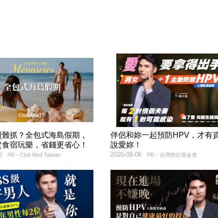
費難抓？全包式海島假期，
伴侶和妳一起預防HPV，才有
定食宿玩樂，省錢更省心！
說愛妳！
6
2026-08-06
PR・Club Med Taiwan
PR・台灣癌症基金會