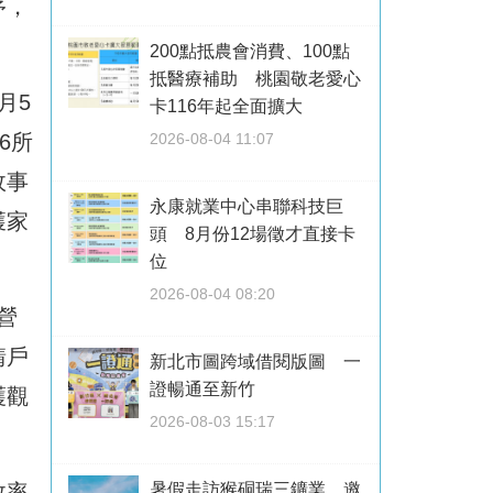
序，
200點抵農會消費、100點
抵醫療補助 桃園敬老愛心
月5
卡116年起全面擴大
2026-08-04 11:07
6所
政事
永康就業中心串聯科技巨
獲家
頭 8月份12場徵才直接卡
位
2026-08-04 08:20
營
請戶
新北市圖跨域借閱版圖 一
證暢通至新竹
護觀
2026-08-03 15:17
暑假走訪猴硐瑞三鑛業 邀
效率