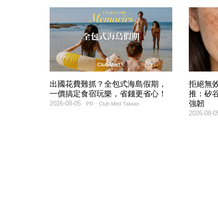
出國花費難抓？全包式海島假期，
拒絕無
一價搞定食宿玩樂，省錢更省心！
推：矽谷
強韌
2026-08-05
PR・Club Med Taiwan
2026-08-0