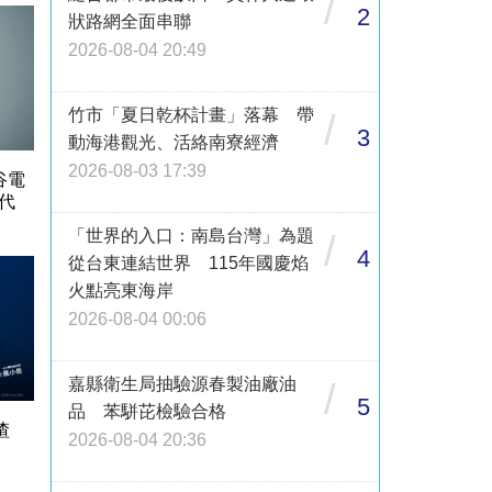
/
2
狀路網全面串聯
2026-08-04 20:49
竹市「夏日乾杯計畫」落幕 帶
/
3
動海港觀光、活絡南寮經濟
2026-08-03 17:39
谷電
代
「世界的入口：南島台灣」為題
/
4
從台東連結世界 115年國慶焰
火點亮東海岸
2026-08-04 00:06
嘉縣衛生局抽驗源春製油廠油
/
5
品 苯駢芘檢驗合格
渣
2026-08-04 20:36