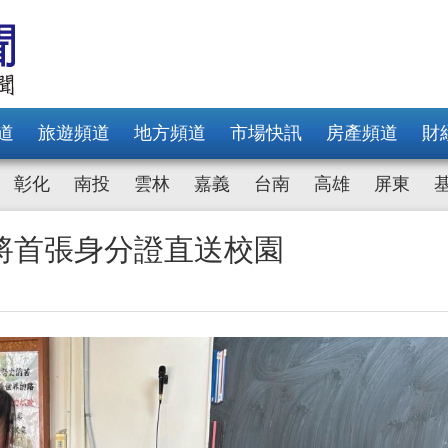
道
旅遊頻道
地方頻道
市場快訊
房產頻道
財
彰化
南投
雲林
嘉義
台南
高雄
屏東
將首張身分證直送校園