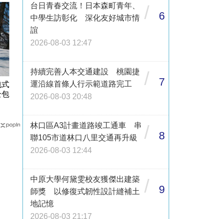
台日青春交流！日本森町青年、
/
6
中學生訪彰化 深化友好城市情
誼
2026-08-03 12:47
持續完善人本交通建設 桃園捷
/
7
運沿線首條人行示範道路完工
包式
全包
2026-08-03 20:48
林口區A3計畫道路竣工通車 串
/
8
聯105市道林口八里交通再升級
2026-08-03 12:44
中原大學何黛雯校友獲傑出建築
/
9
師獎 以修復式韌性設計縫補土
地記憶
2026-08-03 21:17