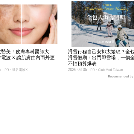
效醫美！皮膚專科醫師大
滑雪行程自己安排太繁瑣？全
電波 X 讓肌膚由內而外更
滑雪假期：出門即雪場，一價
不怕預算爆表！
5
2026-08-05
PR・矽谷電波X
PR・Club Med Taiwan
Recommended by