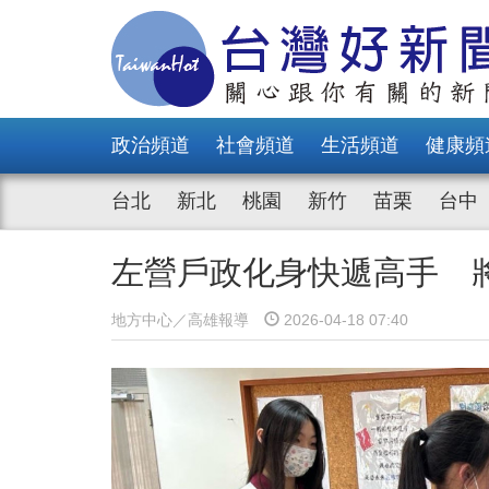
政治頻道
社會頻道
生活頻道
健康頻
台北
新北
桃園
新竹
苗栗
台中
左營戶政化身快遞高手 
地方中心／高雄報導
2026-04-18 07:40