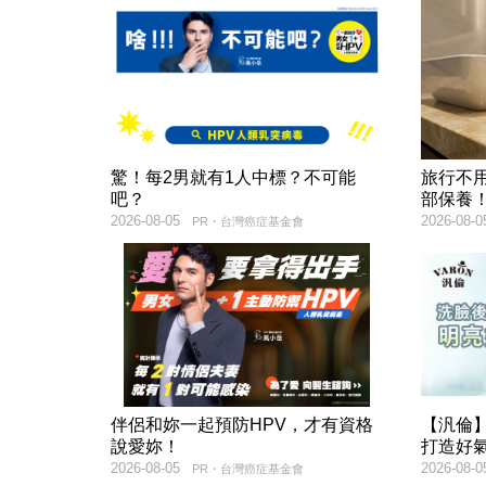
驚！每2男就有1人中標？不可能
旅行不
吧？
部保養
2026-08-05
2026-08-0
PR・台灣癌症基金會
伴侶和妳一起預防HPV，才有資格
【汎倫】
說愛妳！
打造好
2026-08-05
2026-08-0
PR・台灣癌症基金會