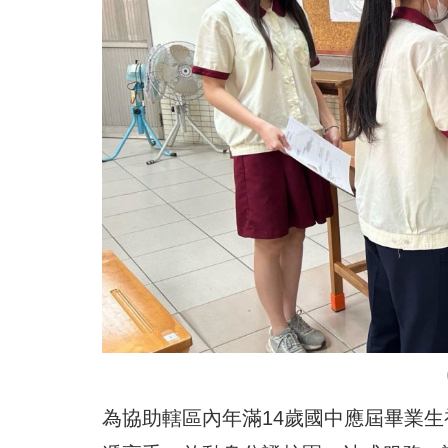
為協助轄區內年滿14歲國中應屆畢業