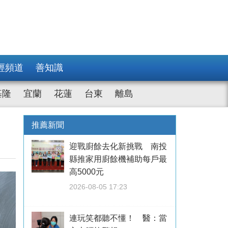
經頻道
善知識
基隆
宜蘭
花蓮
台東
離島
推薦新聞
迎戰廚餘去化新挑戰 南投
縣推家用廚餘機補助每戶最
高5000元
2026-08-05 17:23
連玩笑都聽不懂！ 醫：當