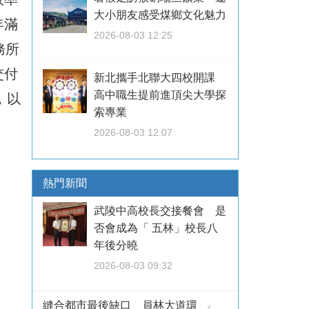
大小朋友感受煤鄉文化魅力
年滿
2026-08-03 12:25
務所
交付
新北攜手北聯大四校開課
高中職生提前進頂尖大學探
，以
索專業
2026-08-03 12:07
熱門新聞
武陵中高校長交接餐會 是
否會成為「 五林」校長八
年後分曉
2026-08-03 09:32
縫合都市最後缺口 員林大道環