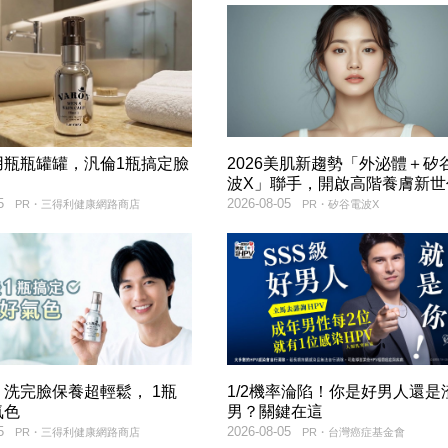
用瓶瓶罐罐，汎倫1瓶搞定臉
2026美肌新趨勢「外泌體＋矽
！
波X」聯手，開啟高階養膚新世
5
2026-08-05
PR・三得利健康網路商店
PR・矽谷電波X
洗完臉保養超輕鬆， 1瓶
1/2機率淪陷！你是好男人還是
氣色
男？關鍵在這
5
2026-08-05
PR・三得利健康網路商店
PR・台灣癌症基金會