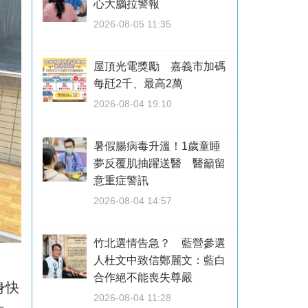
心大腦拉警報
2026-08-05 11:35
屋頂光電獎勵 嘉義市加碼
每瓩2千、最高2萬
2026-08-04 19:10
暑假腸病毒升溫！1歲童睡
夢反覆肌抽躍送醫 醫籲留
意重症警訊
2026-08-04 14:57
竹北選情告急？ 藍營參選
人杜文中致信鄭麗文：藍白
合作絕不能喪失尊嚴
身快
2026-08-04 11:28