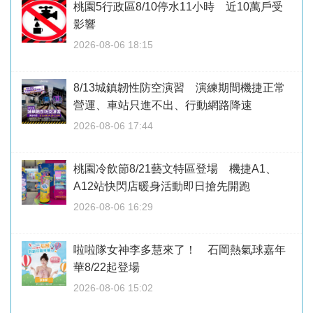
桃園5行政區8/10停水11小時 近10萬戶受
影響
2026-08-06 18:15
8/13城鎮韌性防空演習 演練期間機捷正常
營運、車站只進不出、行動網路降速
2026-08-06 17:44
桃園冷飲節8/21藝文特區登場 機捷A1、
A12站快閃店暖身活動即日搶先開跑
2026-08-06 16:29
啦啦隊女神李多慧來了！ 石岡熱氣球嘉年
華8/22起登場
2026-08-06 15:02