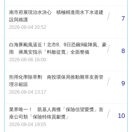
南市府展現治水決心 積極精進雨水下水道建
/
7
設與維護
2026-08-04 20:52
白海豚颱風逼近！北市8、9日恐飆9級陣風、豪
/
8
雨 蔣萬安指示「料敵從寬」全面整備
2026-08-06 16:00
拒用化學除草劑 南投環保局推動雜草友善管
/
9
理示範區
2026-08-04 13:17
業界唯一！ 凱基人壽獲「保險信望愛獎」首
/
10
座公司類「保險特殊貢獻獎」
2026-08-04 19:05