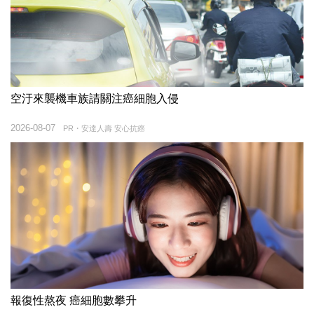
空汙來襲機車族請關注癌細胞入侵
2026-08-07
PR・安達人壽 安心抗癌
報復性熬夜 癌細胞數攀升