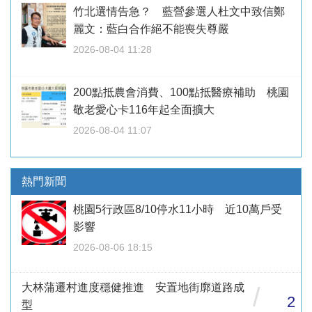
竹北選情告急？ 藍營參選人杜文中致信鄭
麗文：藍白合作絕不能喪失尊嚴
2026-08-04 11:28
200點抵農會消費、100點抵醫療補助 桃園
敬老愛心卡116年起全面擴大
2026-08-04 11:07
熱門新聞
桃園5行政區8/10停水11小時 近10萬戶受
影響
2026-08-06 18:15
大林蒲遷村進度穩健推進 安置地街廓道路成
/
2
型