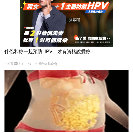
伴侶和妳一起預防HPV，才有資格說愛妳！
2026-08-07
PR・台灣癌症基金會