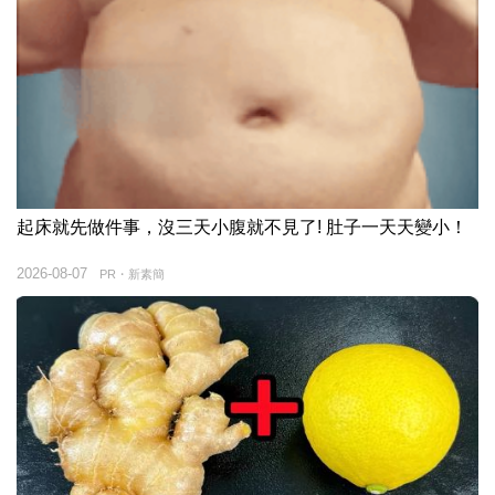
起床就先做件事，沒三天小腹就不見了! 肚子一天天變小！
2026-08-07
PR・新素簡