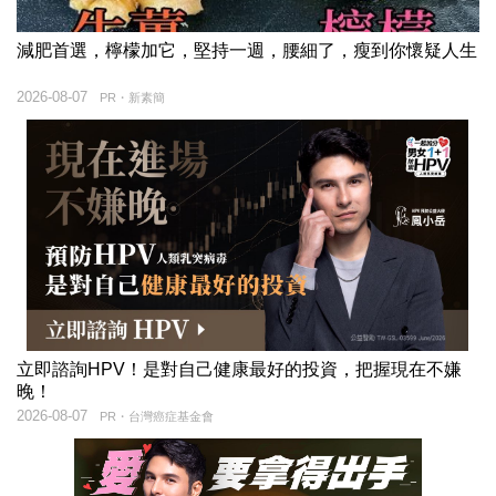
減肥首選，檸檬加它，堅持一週，腰細了，瘦到你懷疑人生
2026-08-07
PR・新素簡
立即諮詢HPV！是對自己健康最好的投資，把握現在不嫌
晚！
2026-08-07
PR・台灣癌症基金會