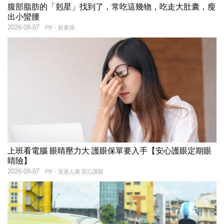
腹部脂肪的「剋星」找到了，常吃這幾物，吃走大肚囊，瘦
出小蠻腰
2026-08-07
PR・新素簡
上班看電腦 眼睛壓力大 護眼保單要入手【安心護眼定期眼
睛險】
2026-08-07
PR・安達人壽 安心護眼