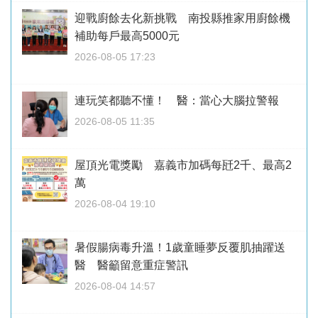
迎戰廚餘去化新挑戰 南投縣推家用廚餘機
補助每戶最高5000元
2026-08-05 17:23
連玩笑都聽不懂！ 醫：當心大腦拉警報
2026-08-05 11:35
屋頂光電獎勵 嘉義市加碼每瓩2千、最高2
萬
2026-08-04 19:10
暑假腸病毒升溫！1歲童睡夢反覆肌抽躍送
醫 醫籲留意重症警訊
2026-08-04 14:57