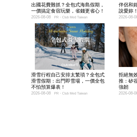
出國花費難抓？全包式海島假期，
伴侶和
一價搞定食宿玩樂，省錢更省心！
說愛妳
2026-08-08
2026-08-0
PR・Club Med Taiwan
滑雪行程自己安排太繁瑣？全包式
拒絕無
滑雪假期：出門即雪場，一價全包
推：矽谷
不怕預算爆表！
強韌
2026-08-08
2026-08-0
PR・Club Med Taiwan