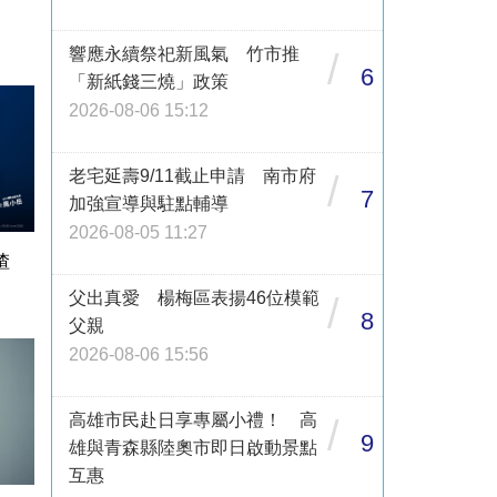
響應永續祭祀新風氣 竹市推
/
6
「新紙錢三燒」政策
2026-08-06 15:12
老宅延壽9/11截止申請 南市府
/
7
加強宣導與駐點輔導
2026-08-05 11:27
渣
父出真愛 楊梅區表揚46位模範
/
8
父親
2026-08-06 15:56
高雄市民赴日享專屬小禮！ 高
/
9
雄與青森縣陸奧市即日啟動景點
互惠