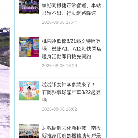
練期間機捷正常營運、車站
只進不出、行動網路降速
2026-08-06 17:44
桃園冷飲節8/21藝文特區登
場 機捷A1、A12站快閃店
暖身活動即日搶先開跑
2026-08-06 16:29
啦啦隊女神李多慧來了！
石岡熱氣球嘉年華8/22起登
場
2026-08-06 15:02
迎戰廚餘去化新挑戰 南投
縣推家用廚餘機補助每戶最