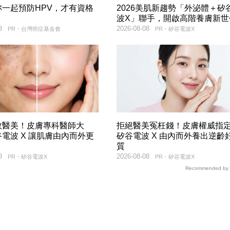
妳一起預防HPV，才有資格
2026美肌新趨勢「外泌體＋矽
！
波X」聯手，開啟高階養膚新世
8
2026-08-08
PR・台灣癌症基金會
PR・矽谷電波X
效醫美！皮膚專科醫師大
拒絕醫美冤枉錢！皮膚權威指
電波 X 讓肌膚由內而外更
矽谷電波 X 由內而外養出逆齡
質
8
2026-08-08
PR・矽谷電波X
PR・矽谷電波X
Recommended by