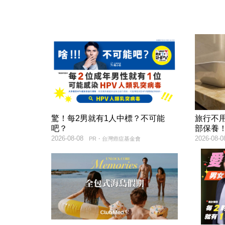
驚！每2男就有1人中標？不可能
旅行不
吧？
部保養
2026-08-08
2026-08-0
PR・台灣癌症基金會