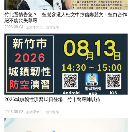
竹北選情告急？ 藍營參選人杜文中致信鄭麗文：藍白合作
絕不能喪失尊嚴
2026-08-04
記者季大仁／新竹報導
2026城鎮韌性演習13日登場 竹市警嚴陣以待
2026-08-03
記者季大仁／新竹報導