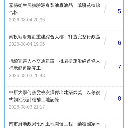
嘉縣衛生局抽驗源春製油廠油品 苯駢芘檢驗
/
5
合格
2026-08-04 20:36
南投縣府規劃重建綜合大樓 打造完整行政區
/
6
2026-08-04 19:06
持續完善人本交通建設 桃園捷運沿線首條人
/
7
行示範道路完工
2026-08-03 20:48
中原大學何黛雯校友獲傑出建築師獎 以修復
/
8
式韌性設計縫補土地記憶
2026-08-03 21:17
南市府地政局七件土地開發工程 榮獲國家卓
/