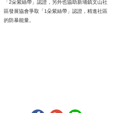
「2朵紫絲帶」認證，另外也協助新埔鎮文山社
區發展協會爭取「1朵紫絲帶」認證，精進社區
的防暴能量。