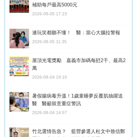
補助每戶最高5000元
2026-08-05 17:23
連玩笑都聽不懂！ 醫：當心大腦拉警報
2026-08-05 11:35
屋頂光電獎勵 嘉義市加碼每瓩2千、最高2
萬
2026-08-04 19:10
暑假腸病毒升溫！1歲童睡夢反覆肌抽躍送
醫 醫籲留意重症警訊
2026-08-04 14:57
竹北選情告急？ 藍營參選人杜文中致信鄭