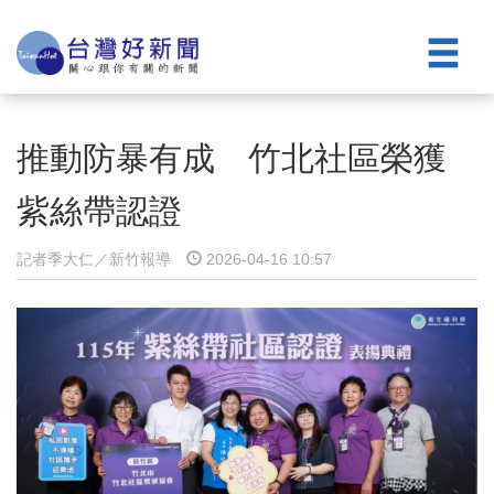
推動防暴有成 竹北社區榮獲
紫絲帶認證
記者季大仁／新竹報導
2026-04-16 10:57