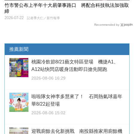
竹市警公布上半年十大易肇事路口 將配合科技執法加強取
締
2026-07-22
記者季大仁／新竹報導
Recommended by
推薦新聞
桃園冷飲節8/21藝文特區登場 機捷A1、
A12站快閃店暖身活動即日搶先開跑
2026-08-06 16:29
啦啦隊女神李多慧來了！ 石岡熱氣球嘉年
華8/22起登場
2026-08-06 15:02
迎戰廚餘去化新挑戰 南投縣推家用廚餘機