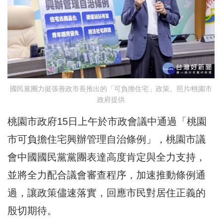
國民黨團力挺張善政市長推出的「可負擔住宅」政策。照片∕桃園市
政府提供
桃園市政府15日上午於市政會議中通過「桃園
市可負擔住宅興辦管理自治條例」，桃園市議
會中國國民黨黨團表達高度肯定與全力支持，
並將全力配合議會審查程序，加速推動條例通
過，讓政策儘速落實，回應市民對居住正義的
殷切期待。