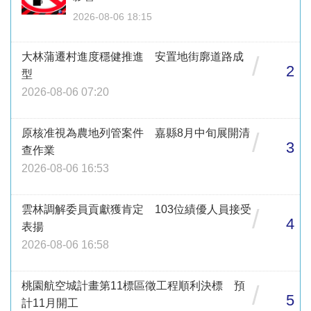
2026-08-06 18:15
大林蒲遷村進度穩健推進 安置地街廓道路成
/
2
型
2026-08-06 07:20
原核准視為農地列管案件 嘉縣8月中旬展開清
/
3
查作業
2026-08-06 16:53
雲林調解委員貢獻獲肯定 103位績優人員接受
/
4
表揚
2026-08-06 16:58
桃園航空城計畫第11標區徵工程順利決標 預
/
5
計11月開工