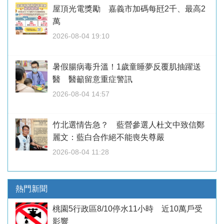
屋頂光電獎勵 嘉義市加碼每瓩2千、最高2
萬
2026-08-04 19:10
暑假腸病毒升溫！1歲童睡夢反覆肌抽躍送
醫 醫籲留意重症警訊
2026-08-04 14:57
竹北選情告急？ 藍營參選人杜文中致信鄭
麗文：藍白合作絕不能喪失尊嚴
2026-08-04 11:28
熱門新聞
桃園5行政區8/10停水11小時 近10萬戶受
影響