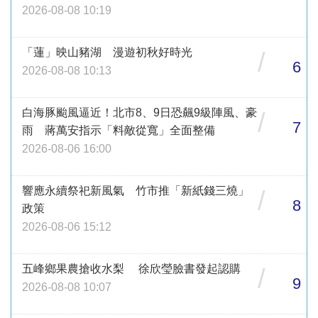
2026-08-08 10:19
「蓮」映山豬湖 漫遊初秋好時光
/
6
2026-08-08 10:13
白海豚颱風逼近！北市8、9日恐飆9級陣風、豪
/
7
雨 蔣萬安指示「料敵從寬」全面整備
2026-08-06 16:00
響應永續祭祀新風氣 竹市推「新紙錢三燒」
/
8
政策
2026-08-06 15:12
五峰鄉果農搶收水梨 徐欣瑩臉書發起認購
/
9
2026-08-08 10:07