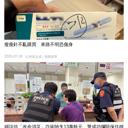
瘦瘦針不亂購買 來路不明恐傷身
2026-07-30
記者葉志成／桃園報導
婦誤信「改命消災」詐術險失13萬餘元 警成功攔阻保住積