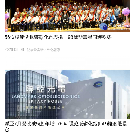
56位模範父親獲彰化市表揚 93歲雙壽星同獲殊榮
2026-08-08
記者鄧富珍／彰化報導
聯亞7月營收破5億 年增176％ 隱藏版磷化銦(InP)概念股是
它