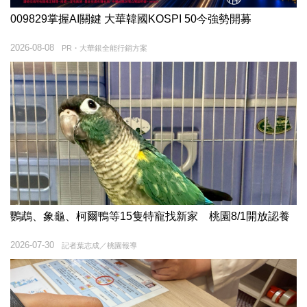
009829掌握AI關鍵 大華韓國KOSPI 50今強勢開募
2026-08-08
PR・大華銀全能行銷方案
鸚鵡、象龜、柯爾鴨等15隻特寵找新家 桃園8/1開放認養
2026-07-30
記者葉志成／桃園報導