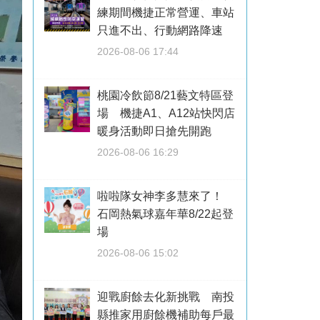
練期間機捷正常營運、車站
只進不出、行動網路降速
2026-08-06 17:44
桃園冷飲節8/21藝文特區登
場 機捷A1、A12站快閃店
暖身活動即日搶先開跑
2026-08-06 16:29
啦啦隊女神李多慧來了！
石岡熱氣球嘉年華8/22起登
場
2026-08-06 15:02
迎戰廚餘去化新挑戰 南投
縣推家用廚餘機補助每戶最