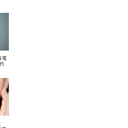
谷電
代
大