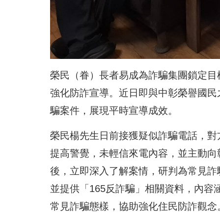
榮民（眷）長者易成為詐騙集團鎖定目
強化防詐宣導。近日即與中彰榮譽國民
騙案件，展現平時宣導成效。
榮民楊先生日前接獲疑似詐騙電話，對
提高警覺，未輕信來電內容，並主動向
後，立即深入了解案情，研判為常見詐
並提供「165反詐騙」相關資料，內
常見詐騙態樣，協助強化住民防詐觀念