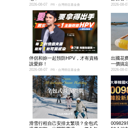
2026-08-07
2026-08-0
PR・台灣癌症基金會
伴侶和妳一起預防HPV，才有資格
出國花
說愛妳！
一價搞
2026-08-07
2026-08-0
PR・台灣癌症基金會
滑雪行程自己安排太繁瑣？全包式
00982