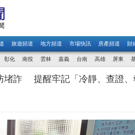
道
旅遊頻道
地方頻道
市場快訊
房產頻道
財
彰化
南投
雲林
嘉義
台南
高雄
屏東
防堵詐 提醒牢記「冷靜、查證、