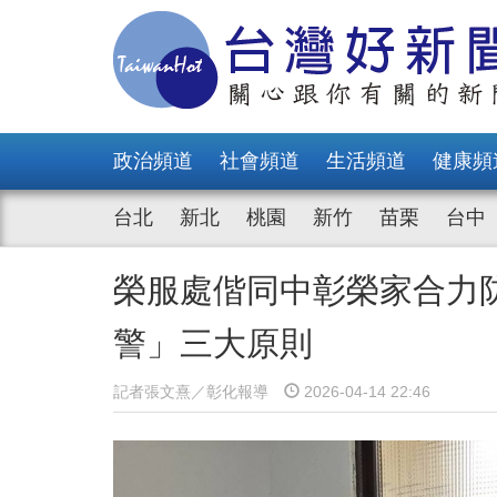
政治頻道
社會頻道
生活頻道
健康頻
台北
新北
桃園
新竹
苗栗
台中
榮服處偕同中彰榮家合力
警」三大原則
記者張文熹／彰化報導
2026-04-14 22:46