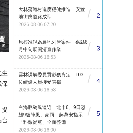
大林蒲遷村進度穩健推進 安置
/
2
地街廓道路成型
2026-08-06 07:20
原核准視為農地列管案件 嘉縣8
/
3
月中旬展開清查作業
2026-08-06 16:53
先生
雲林調解委員貢獻獲肯定 103
/
4
位績優人員接受表揚
我保
2026-08-06 16:58
白海豚颱風逼近！北市8、9日恐
/
，提
5
飆9級陣風、豪雨 蔣萬安指示
結合
「料敵從寬」全面整備
2026-08-06 16:00
）