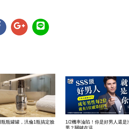
用瓶瓶罐罐，汎倫1瓶搞定臉
1/2機率淪陷！你是好男人還是
！
男？關鍵在這