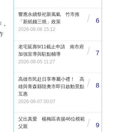
響應永續祭祀新風氣 竹市推
/
6
「新紙錢三燒」政策
作，
2026-08-06 15:12
詐
老宅延壽9/11截止申請 南市府
/
7
加強宣導與駐點輔導
2026-08-05 11:27
高雄市民赴日享專屬小禮！ 高
/
8
雄與青森縣陸奧市即日啟動景點
互惠
2026-08-07 00:07
父出真愛 楊梅區表揚46位模範
/
9
父親