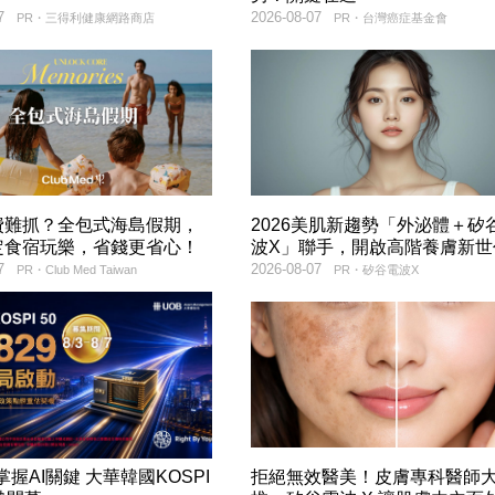
7
2026-08-07
PR・三得利健康網路商店
PR・台灣癌症基金會
費難抓？全包式海島假期，
2026美肌新趨勢「外泌體＋矽
定食宿玩樂，省錢更省心！
波X」聯手，開啟高階養膚新世
7
2026-08-07
PR・Club Med Taiwan
PR・矽谷電波X
9掌握AI關鍵 大華韓國KOSPI
拒絕無效醫美！皮膚專科醫師