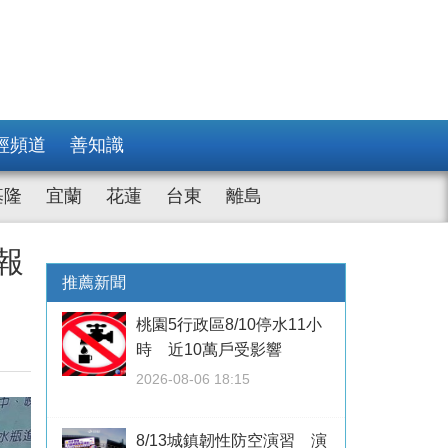
經頻道
善知識
基隆
宜蘭
花蓮
台東
離島
報
推薦新聞
桃園5行政區8/10停水11小
時 近10萬戶受影響
2026-08-06 18:15
8/13城鎮韌性防空演習 演