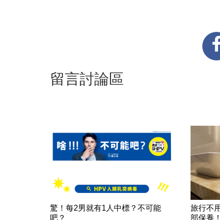
留言討論區
驚！每2男就有1人中標？不可能
旅行不
吧？
部保養