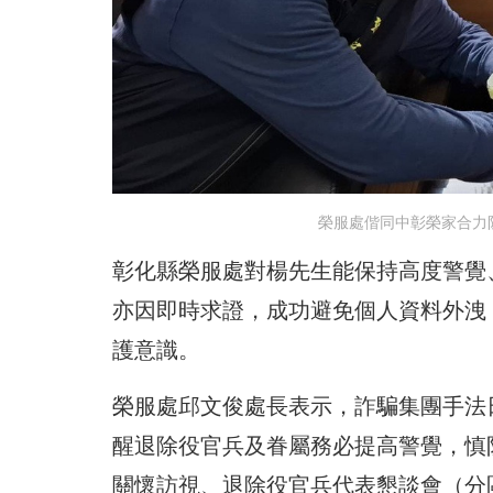
榮服處偕同中彰榮家合力
彰化縣榮服處對楊先生能保持高度警覺
亦因即時求證，成功避免個人資料外洩
護意識。
榮服處邱文俊處長表示，詐騙集團手法
醒退除役官兵及眷屬務必提高警覺，慎
關懷訪視、退除役官兵代表懇談會（分區