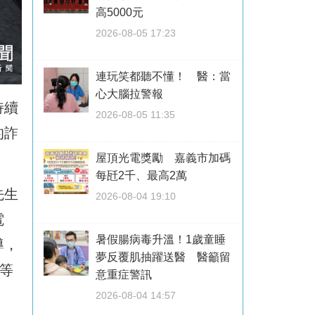
高5000元
2026-08-05 17:23
連玩笑都聽不懂！ 醫：當
心大腦拉警報
持續
2026-08-05 11:35
的詐
屋頂光電獎勵 嘉義市加碼
每瓩2千、最高2萬
先生
2026-08-04 19:10
電
暑假腸病毒升溫！1歲童睡
導，
夢反覆肌抽躍送醫 醫籲留
等
意重症警訊
2026-08-04 14:57