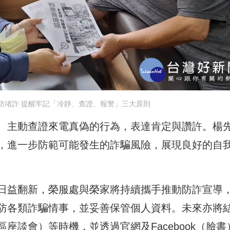
防堵詐 提醒牢記「冷靜、查證、報警」三大原則
、主動查證來電真偽的行為，表達肯定與讚許。楊
，進一步防範可能發生的詐騙風險，展現良好的自
日益翻新，榮服處與榮家將持續攜手推動防詐宣導
防各類詐騙情事，並妥善保管個人資料。未來亦將
座談會）等時機，並透過官網及Facebook（臉書