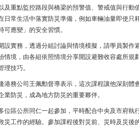
以及重點監控路段與橋梁的預警值、警戒值與行動
在日常生活中落實防災準備，例如車輛油量即使只
時可應變」的安全習慣。
開設實務，透過分組討論與情境模擬，請學員製作
紛情境，由各組依照情境分享開設避難收容處所規
管理技巧。
隆港務公司王佩勳督導表示，這次課程讓他深刻體
企業防災，成為地方防災的重要夥伴。
多位區公所同仁一起參加，平時配合中央及市府執
救災工作的經驗。參加課程後對災前、災時及災後