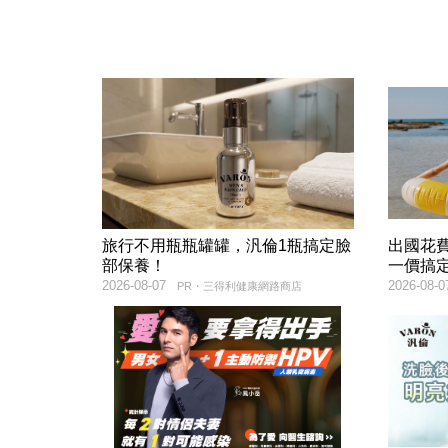
旅行不用瓶瓶罐罐，汎倫1瓶搞定臉
出國花
部保養！
一價搞
2026-08-07
2026-08-0
PR・三得利健康網路商店