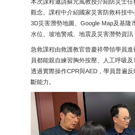
本次課程邀請蘇元風教授介紹防災士任
觀念。課程中介紹國家災害防救科技中心
3D災害潛勢地圖、Google Map
水位、坡地警戒、地震及災害潛勢資訊
急救課程由救護教官曾慶祥帶領學員進行
員都能親自練習胸外按壓、人工呼吸及
透過實際操作CPR與AED，學員普遍
斷能力。