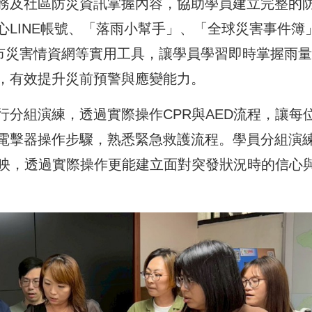
務及社區防災資訊掌握內容，協助學員建立完整的
LINE帳號、「落雨小幫手」、「全球災害事件簿
及基隆市災害情資網等實用工具，讓學員學習即時掌握雨
，有效提升災前預警與應變能力。
分組演練，透過實際操作CPR與AED流程，讓每
電擊器操作步驟，熟悉緊急救護流程。學員分組演
反映，透過實際操作更能建立面對突發狀況時的信心