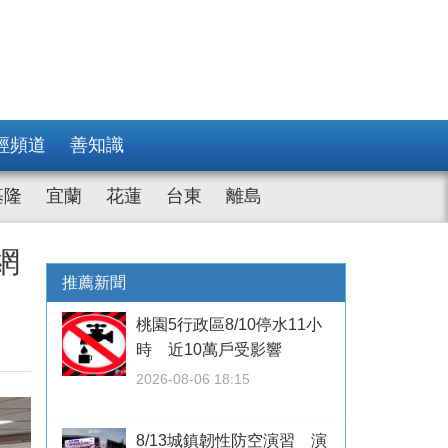
經頻道
善知識
基隆
宜蘭
花蓮
台東
離島
網
推薦新聞
桃園5行政區8/10停水11小
時 近10萬戶受影響
2026-08-06 18:15
8/13城鎮韌性防空演習 演