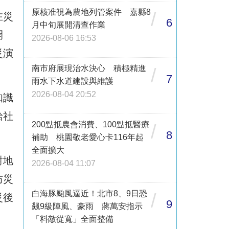
原核准視為農地列管案件 嘉縣8
/
在災
6
月中旬展開清查作業
開
2026-08-06 16:53
災演
南市府展現治水決心 積極精進
/
7
雨水下水道建設與維護
2026-08-04 20:52
知識
給社
200點抵農會消費、100點抵醫療
/
8
補助 桃園敬老愛心卡116年起
全面擴大
對地
2026-08-04 11:07
防災
白海豚颱風逼近！北市8、9日恐
/
災後
9
飆9級陣風、豪雨 蔣萬安指示
「料敵從寬」全面整備