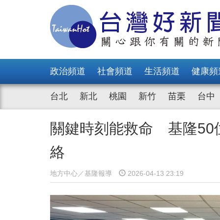
政治頻道
社會頻道
生活頻道
健康頻
台北
新北
桃園
新竹
苗栗
台中
關鍵時刻能救命 基隆5
絡
地方中心／基隆報導
2026-04-13 23:19