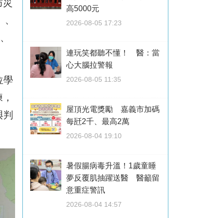
防災
高5000元
」、
2026-08-05 17:23
量、
連玩笑都聽不懂！ 醫：當
心大腦拉警報
位學
2026-08-05 11:35
練，
屋頂光電獎勵 嘉義市加碼
與判
每瓩2千、最高2萬
2026-08-04 19:10
暑假腸病毒升溫！1歲童睡
夢反覆肌抽躍送醫 醫籲留
意重症警訊
2026-08-04 14:57