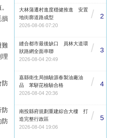
值。
大林蒲遷村進度穩健推進 安置
/
2
地街廓道路成型
耗損
2026-08-06 07:20
縫合都市最後缺口 員林大道環
/
避難
3
狀路網全面串聯
劃理
2026-08-04 20:49
嘉縣衛生局抽驗源春製油廠油
/
會防
4
品 苯駢芘檢驗合格
2026-08-04 20:36
行防
南投縣府規劃重建綜合大樓 打
/
5
造完整行政區
的防
2026-08-04 19:06