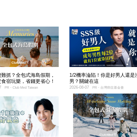
費難抓？全包式海島假期，
1/2機率淪陷！你是好男人還是
定食宿玩樂，省錢更省心！
男？關鍵在這
7
2026-08-07
PR・Club Med Taiwan
PR・台灣癌症基金會