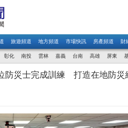
道
旅遊頻道
地方頻道
市場快訊
房產頻道
財
彰化
南投
雲林
嘉義
台南
高雄
屏東
0位防災士完成訓練 打造在地防災