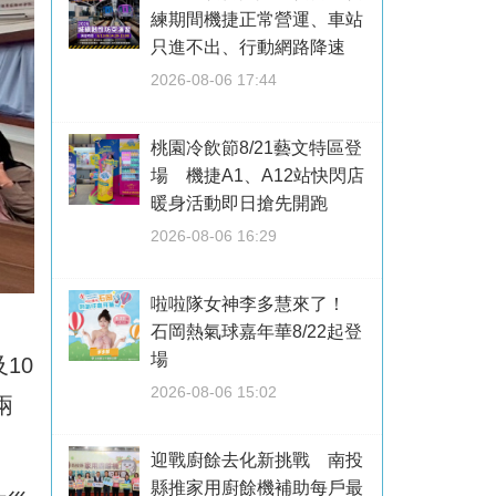
練期間機捷正常營運、車站
只進不出、行動網路降速
2026-08-06 17:44
桃園冷飲節8/21藝文特區登
場 機捷A1、A12站快閃店
暖身活動即日搶先開跑
2026-08-06 16:29
啦啦隊女神李多慧來了！
石岡熱氣球嘉年華8/22起登
場
10
2026-08-06 15:02
兩
迎戰廚餘去化新挑戰 南投
縣推家用廚餘機補助每戶最