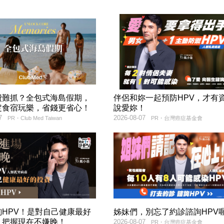
費難抓？全包式海島假期，
伴侶和妳一起預防HPV，才有
定食宿玩樂，省錢更省心！
說愛妳！
7
2026-08-07
PR・Club Med Taiwan
PR・台灣癌症基金會
詢HPV！是對自己健康最好
姊妹們，別忘了約診諮詢HPV喔
，把握現在不嫌晚！
2026-08-07
PR・台灣癌症基金會