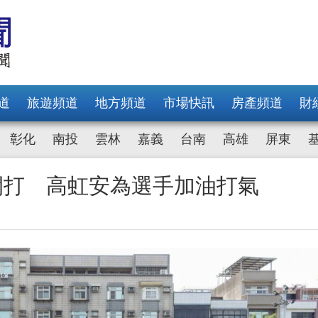
道
旅遊頻道
地方頻道
市場快訊
房產頻道
財
彰化
南投
雲林
嘉義
台南
高雄
屏東
開打 高虹安為選手加油打氣