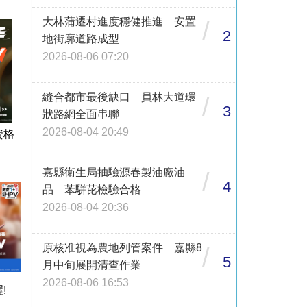
大林蒲遷村進度穩健推進 安置
/
2
地街廓道路成型
2026-08-06 07:20
縫合都市最後缺口 員林大道環
/
3
狀路網全面串聯
2026-08-04 20:49
資格
嘉縣衛生局抽驗源春製油廠油
/
4
品 苯駢芘檢驗合格
2026-08-04 20:36
原核准視為農地列管案件 嘉縣8
/
5
月中旬展開清查作業
2026-08-06 16:53
!