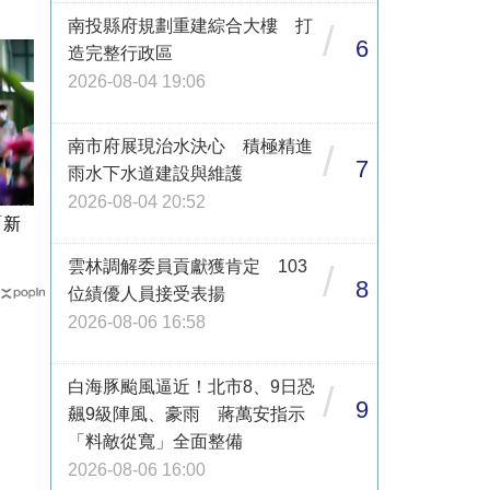
南投縣府規劃重建綜合大樓 打
/
6
造完整行政區
2026-08-04 19:06
南市府展現治水決心 積極精進
/
7
雨水下水道建設與維護
2026-08-04 20:52
「新
雲林調解委員貢獻獲肯定 103
/
8
位績優人員接受表揚
2026-08-06 16:58
白海豚颱風逼近！北市8、9日恐
/
9
飆9級陣風、豪雨 蔣萬安指示
「料敵從寬」全面整備
2026-08-06 16:00