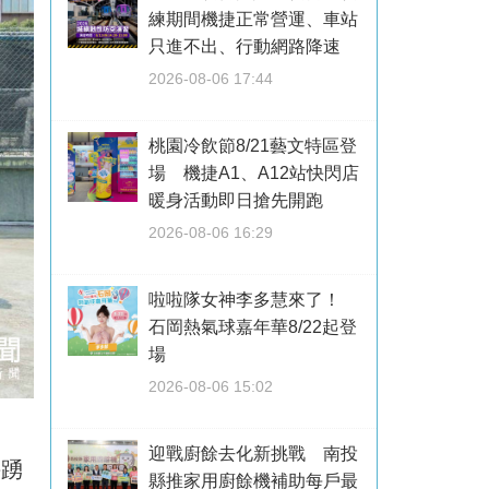
練期間機捷正常營運、車站
只進不出、行動網路降速
2026-08-06 17:44
桃園冷飲節8/21藝文特區登
場 機捷A1、A12站快閃店
暖身活動即日搶先開跑
2026-08-06 16:29
啦啦隊女神李多慧來了！
石岡熱氣球嘉年華8/22起登
場
2026-08-06 15:02
迎戰廚餘去化新挑戰 南投
手踴
縣推家用廚餘機補助每戶最