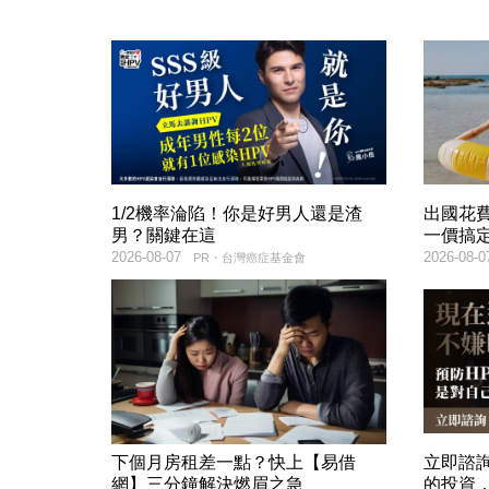
1/2機率淪陷！你是好男人還是渣
出國花
男？關鍵在這
一價搞
2026-08-07
2026-08-0
PR・台灣癌症基金會
下個月房租差一點？快上【易借
立即諮
網】三分鐘解決燃眉之急
的投資