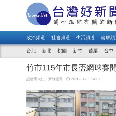
政治頻道
社會頻道
生活頻道
健康頻
台北
新北
桃園
新竹
苗栗
台中
竹市115年市長盃網球賽
記者季大仁／新竹報導
2026-04-11 14:07