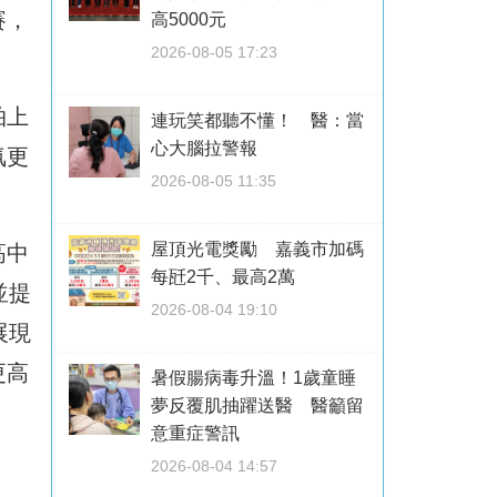
賽，
高5000元
2026-08-05 17:23
拍上
連玩笑都聽不懂！ 醫：當
心大腦拉警報
氛更
2026-08-05 11:35
屋頂光電獎勵 嘉義市加碼
高中
每瓩2千、最高2萬
並提
2026-08-04 19:10
展現
更高
暑假腸病毒升溫！1歲童睡
夢反覆肌抽躍送醫 醫籲留
意重症警訊
2026-08-04 14:57