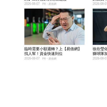
2026-08-07
2026-08-0
PR・易借網
臨時需要小額週轉？上【易借網】
徐欣瑩
找人幫！資金快速到位
獅球隊
2026-08-07
2026-08-0
PR・易借網