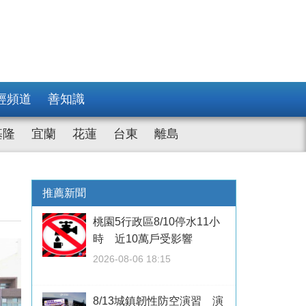
經頻道
善知識
基隆
宜蘭
花蓮
台東
離島
推薦新聞
桃園5行政區8/10停水11小
時 近10萬戶受影響
2026-08-06 18:15
8/13城鎮韌性防空演習 演