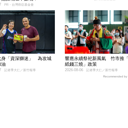
7
PR・台灣癌症基金會
化身「資深獅迷」 為攻城
響應永續祭祀新風氣 竹市推
加油
紙錢三燒」政策
7
2026-08-06
記者季大仁／新竹報導
記者季大仁／新竹報導
Recommended by