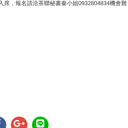
，報名請洽茶聯秘書秦小姐0932804834機會難