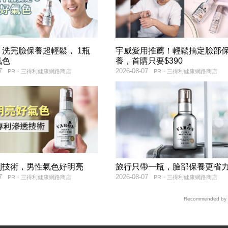
洗完臉保養超輕鬆， 1瓶
宇威愛用推薦！輕鬆搞定臉部
氣色
養，首購只要$390
7
2026-08-07
PR・三得利健康網路商店
PR・三得利健康網路商店
利技術，男性氣色好明亮
旅行只帶一瓶，臉部保養更省
7
2026-08-07
PR・三得利健康網路商店
PR・三得利健康網路商店
Recommended by