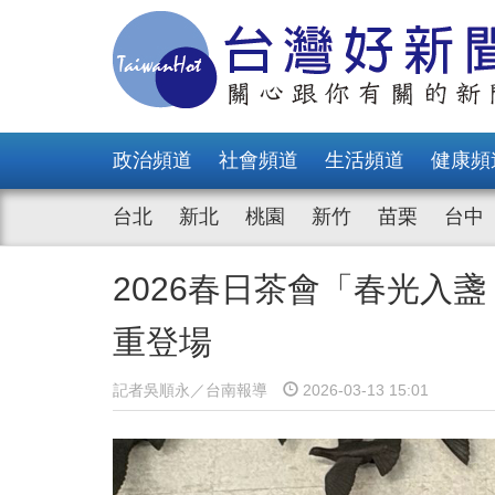
政治頻道
社會頻道
生活頻道
健康頻
台北
新北
桃園
新竹
苗栗
台中
2026春日茶會「春光入盞 
重登場
記者吳順永／台南報導
2026-03-13 15:01