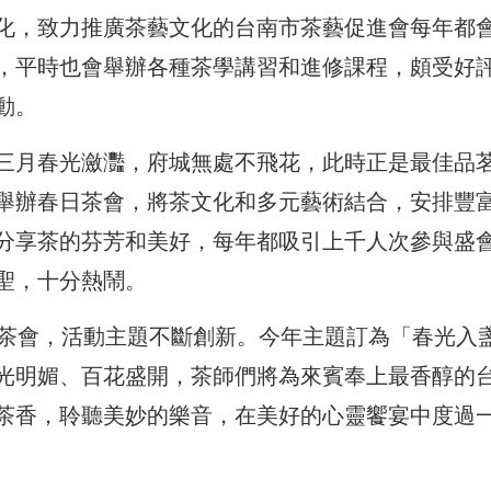
化，致力推廣茶藝文化的台南市茶藝促進會每年都
，平時也會舉辦各種茶學講習和進修課程，頗受好
動。
三月春光瀲灩，府城無處不飛花，此時正是最佳品
舉辦春日茶會，將茶文化和多元藝術結合，安排豐
分享茶的芬芳和美好，每年都吸引上千人次參與盛
聖，十分熱鬧。
日茶會，活動主題不斷創新。今年主題訂為「春光入
光明媚、百花盛開，茶師們將為來賓奉上最香醇的
茶香，聆聽美妙的樂音，在美好的心靈饗宴中度過