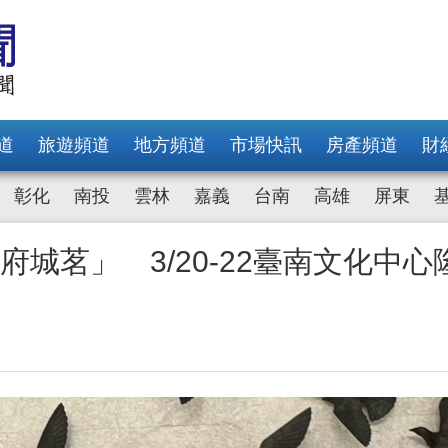
道
旅遊頻道
地方頻道
市場快訊
房產頻道
財
彰化
南投
雲林
嘉義
台南
高雄
屏東
府城茗」 3/20-22臺南文化中心