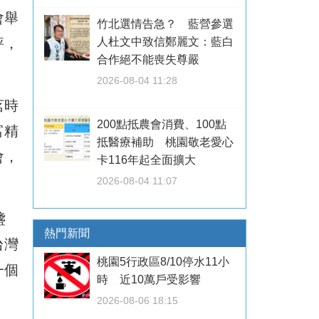
會舉
竹北選情告急？ 藍營參選
人杜文中致信鄭麗文：藍白
評，
合作絕不能喪失尊嚴
2026-08-04 11:28
茗時
200點抵農會消費、100點
富精
抵醫療補助 桃園敬老愛心
會，
卡116年起全面擴大
2026-08-04 11:07
盞
熱門新聞
台灣
桃園5行政區8/10停水11小
一個
時 近10萬戶受影響
2026-08-06 18:15