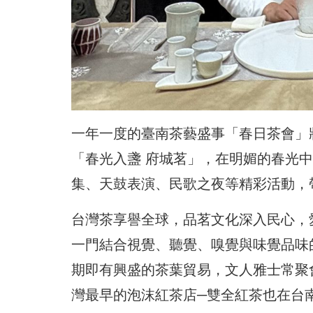
一年一度的臺南茶藝盛事「春日茶會」將
「春光入盞 府城茗」，在明媚的春光
集、天鼓表演、民歌之夜等精彩活動，
台灣茶享譽全球，品茗文化深入民心，
一門結合視覺、聽覺、嗅覺與味覺品味
期即有興盛的茶葉貿易，文人雅士常聚
灣最早的泡沫紅茶店─雙全紅茶也在台