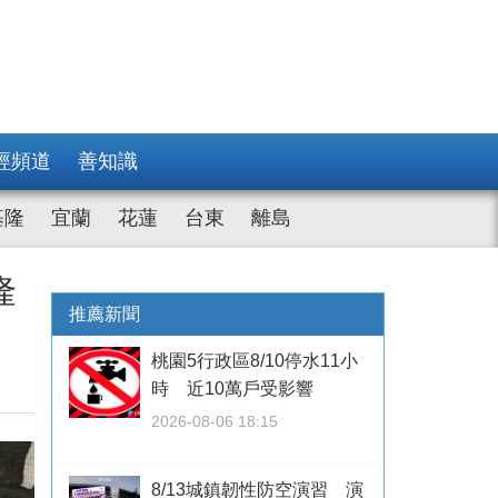
經頻道
善知識
基隆
宜蘭
花蓮
台東
離島
隆
推薦新聞
桃園5行政區8/10停水11小
時 近10萬戶受影響
2026-08-06 18:15
8/13城鎮韌性防空演習 演