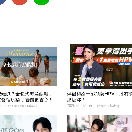
費難抓？全包式海島假期，
伴侶和妳一起預防HPV，才有
定食宿玩樂，省錢更省心！
說愛妳！
7
2026-08-07
PR・Club Med Taiwan
PR・台灣癌症基金會