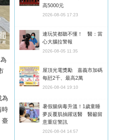
高5000元
2026-08-05 17:23
連玩笑都聽不懂！ 醫：當
心大腦拉警報
2026-08-05 11:35
訂為
屋頂光電獎勵 嘉義市加碼
市
每瓩2千、最高2萬
2026-08-04 19:10
成為
暑假腸病毒升溫！1歲童睡
清時
夢反覆肌抽躍送醫 醫籲留
，臺
意重症警訊
2026-08-04 14:57