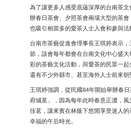
為了讓更多人感受底蘊深厚的台南茶文
辦春日茶會、夕照茶會兩場大型的茶會
也吸引相當多的愛茶人士入會和參與活
台南市茶藝促進會理事長王琪婷表示，
節，該會每年都會在台南文化中心盛大
彩的茶藝文化活動，與愛茶的民眾一起
還有不少外縣市、甚至海外人士前來朝
王琪婷強調，從民國84年開始舉辦春
府城茗」，因為每年此時春意正濃，風
佳茗，讓來賓在林蔭下悠閒享受迷人的
幸福的午后時光。