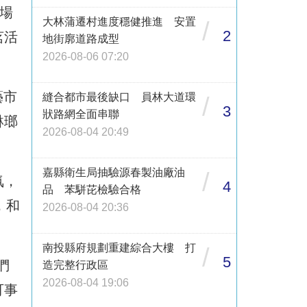
現場
大林蒲遷村進度穩健推進 安置
/
2
茗活
地街廓道路成型
2026-08-06 07:20
藝市
縫合都市最後缺口 員林大道環
/
3
狀路網全面串聯
琳瑯
2026-08-04 20:49
嘉縣衛生局抽驗源春製油廠油
/
氛，
4
品 苯駢芘檢驗合格
，和
2026-08-04 20:36
南投縣府規劃重建綜合大樓 打
/
5
們
造完整行政區
2026-08-04 19:06
可事