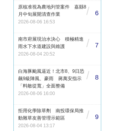
原核准視為農地列管案件 嘉縣8
/
6
月中旬展開清查作業
2026-08-06 16:53
南市府展現治水決心 積極精進
/
7
雨水下水道建設與維護
2026-08-04 20:52
白海豚颱風逼近！北市8、9日恐
/
8
飆9級陣風、豪雨 蔣萬安指示
「料敵從寬」全面整備
2026-08-06 16:00
拒用化學除草劑 南投環保局推
/
9
動雜草友善管理示範區
2026-08-04 13:17