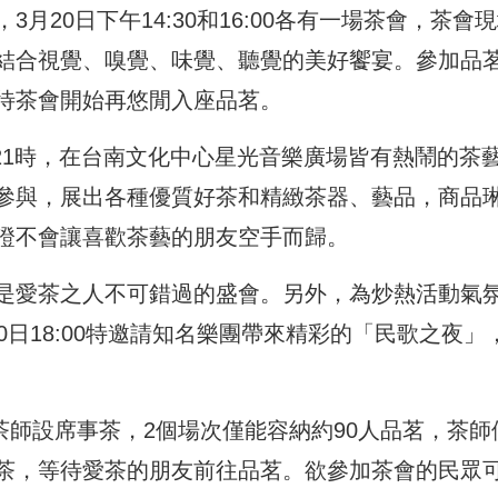
20日下午14:30和16:00各有一場茶會，茶會
結合視覺、嗅覺、味覺、聽覺的美好饗宴。參加品
待茶會開始再悠閒入座品茗。
間21時，在台南文化中心星光音樂廣場皆有熱鬧的茶
參與，展出各種優質好茶和精緻茶器、藝品，商品
證不會讓喜歡茶藝的朋友空手而歸。
是愛茶之人不可錯過的盛會。另外，為炒熱活動氣
0日18:00特邀請知名樂團帶來精彩的「民歌之夜」
秀茶師設席事茶，2個場次僅能容納約90人品茗，茶師
茶，等待愛茶的朋友前往品茗。欲參加茶會的民眾