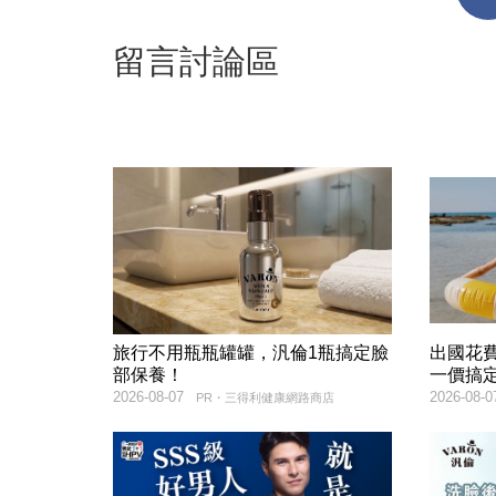
留言討論區
旅行不用瓶瓶罐罐，汎倫1瓶搞定臉
出國花
部保養！
一價搞
2026-08-07
2026-08-0
PR・三得利健康網路商店