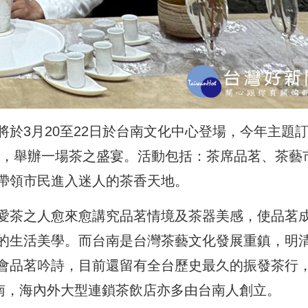
於3月20至22日於台南文化中心登場，今年主題
中，舉辦一場茶之盛宴。活動包括：茶席品茗、茶藝
帶領市民進入迷人的茶香天地。
愛茶之人愈來愈講究品茗情境及茶器美感，使品茗
的生活美學。而台南是台灣茶藝文化發展重鎮，明
會品茗吟詩，目前還留有全台歷史最久的振發茶行
南，海內外大型連鎖茶飲店亦多由台南人創立。