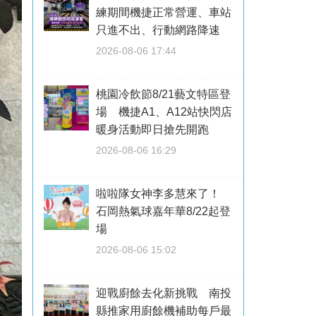
練期間機捷正常營運、車站
只進不出、行動網路降速
2026-08-06 17:44
桃園冷飲節8/21藝文特區登
場 機捷A1、A12站快閃店
暖身活動即日搶先開跑
2026-08-06 16:29
啦啦隊女神李多慧來了！
石岡熱氣球嘉年華8/22起登
場
2026-08-06 15:02
迎戰廚餘去化新挑戰 南投
縣推家用廚餘機補助每戶最