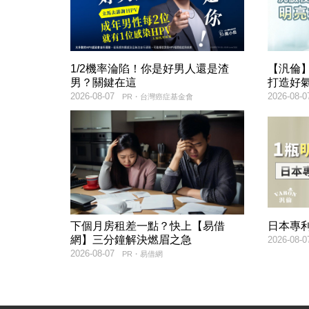
1/2機率淪陷！你是好男人還是渣
【汎倫】
男？關鍵在這
打造好
2026-08-07
2026-08-0
PR・台灣癌症基金會
下個月房租差一點？快上【易借
日本專
網】三分鐘解決燃眉之急
2026-08-0
2026-08-07
PR・易借網