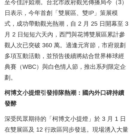
至今佳評如潮。台北市政府觀光傳播局今（3）
日表示，今年首創「雙展區、雙IP」策展模
式，成功帶動觀光熱潮，自 2 月 25 日開幕至 3
月 2 日短短六天內，西門與花博雙展區累計參
觀人次已突破 360 萬。適逢元宵節，市府規劃
多項互動活動，並預告後續將結合世界棒球經
典賽（WBC）與白色情人節，推出系列限定企
劃。
柯博文小提燈引發排隊熱潮：國內外口碑持續
發酵
深受民眾期待的「柯博文小提燈」於 3 月 1 日
在雙展區及 12 行政區同步發送。現場湧入大量