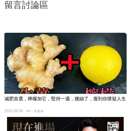
留言討論區
減肥首選，檸檬加它，堅持一週，腰細了，瘦到你懷疑人生
2026-08-06
PR・新素簡