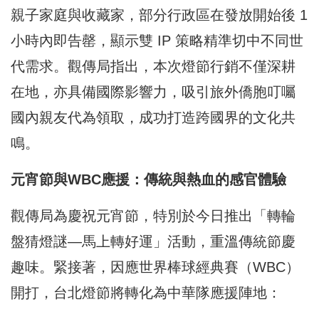
親子家庭與收藏家，部分行政區在發放開始後 1
小時內即告罄，顯示雙 IP 策略精準切中不同世
代需求。觀傳局指出，本次燈節行銷不僅深耕
在地，亦具備國際影響力，吸引旅外僑胞叮囑
國內親友代為領取，成功打造跨國界的文化共
鳴。
元宵節與WBC應援：傳統與熱血的感官體驗
觀傳局為慶祝元宵節，特別於今日推出「轉輪
盤猜燈謎—馬上轉好運」活動，重溫傳統節慶
趣味。緊接著，因應世界棒球經典賽（WBC）
開打，台北燈節將轉化為中華隊應援陣地：