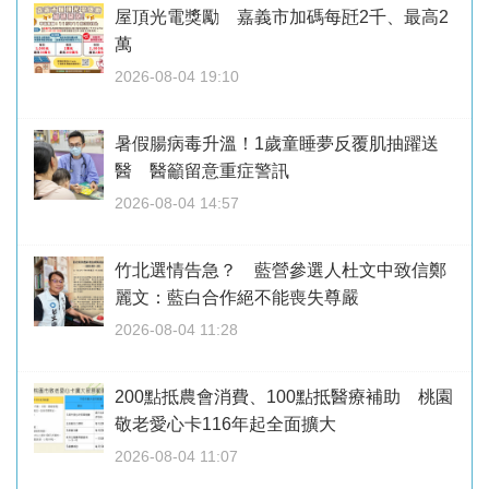
屋頂光電獎勵 嘉義市加碼每瓩2千、最高2
萬
2026-08-04 19:10
暑假腸病毒升溫！1歲童睡夢反覆肌抽躍送
醫 醫籲留意重症警訊
2026-08-04 14:57
竹北選情告急？ 藍營參選人杜文中致信鄭
麗文：藍白合作絕不能喪失尊嚴
2026-08-04 11:28
200點抵農會消費、100點抵醫療補助 桃園
敬老愛心卡116年起全面擴大
2026-08-04 11:07