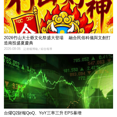
2026竹山大士爺文化祭盛大登場 融合民俗科儀與文創打
造南投盛夏慶典
2026-08-06
記者楊博喻／綜合報導
台燿Q2財報QoQ、YoY三率三升 EPS暴增