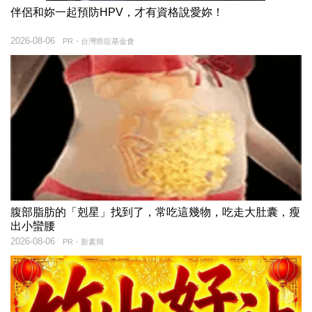
伴侶和妳一起預防HPV，才有資格說愛妳！
2026-08-06
PR・台灣癌症基金會
腹部脂肪的「剋星」找到了，常吃這幾物，吃走大肚囊，瘦
出小蠻腰
2026-08-06
PR・新素簡