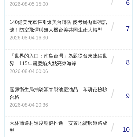
/
6
2026-08-05 15:00
140億美元軍售引爆美台聯防 麥考爾拋重磅訊
/
7
號！防空飛彈與無人機台美共同生產大轉型
2026-08-04 16:30
「世界的入口：南島台灣」為題從台東連結世
/
8
界 115年國慶焰火點亮東海岸
2026-08-04 00:06
嘉縣衛生局抽驗源春製油廠油品 苯駢芘檢驗
/
9
合格
2026-08-04 20:36
大林蒲遷村進度穩健推進 安置地街廓道路成
/
10
型