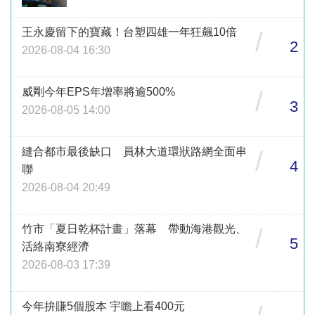
王永慶留下的寶藏！台塑四雄一年狂飆10倍
/
2
2026-08-04 16:30
威剛今年EPS年增率將逾500%
/
3
2026-08-05 14:00
縫合都市最後缺口 員林大道環狀路網全面串
/
4
聯
2026-08-04 20:49
竹市「夏日乾杯計畫」落幕 帶動海港觀光、
/
5
活絡南寮經濟
2026-08-03 17:39
今年拚賺5個股本 宇瞻上看400元