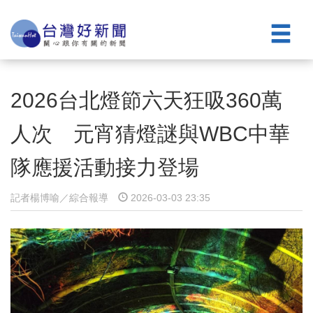
2026台北燈節六天狂吸360萬
人次 元宵猜燈謎與WBC中華
隊應援活動接力登場
記者楊博喻／綜合報導
2026-03-03 23:35