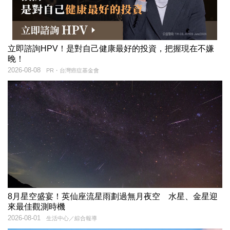
立即諮詢HPV！是對自己健康最好的投資，把握現在不嫌
晚！
2026-08-08
PR・台灣癌症基金會
8月星空盛宴！英仙座流星雨劃過無月夜空 水星、金星迎
來最佳觀測時機
2026-08-01
生活中心／綜合報導