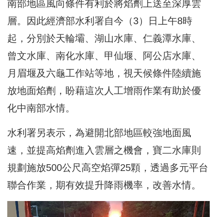
南部地區風向條件有利於將焰劑上送至深厚雲
層。因此經濟部水利署自今（3）日上午8時
起，分別於天輪壩、湖山水庫、仁義潭水庫、
曾文水庫、南化水庫、甲仙堰、阿公店水庫、
月眉堰及六龜工作站等地，視天候條件陸續施
放地面焰劑，盼藉這次人工增雨作業有助於優
化中南部水情。
水利署另表示，為避開北部地區較強地面風
速，並提高焰劑進入雲層之機會，寶二水庫則
規劃施放500公尺高空焰彈25顆，透過多元平台
聯合作業，期有效提升降雨機率，改善水情。