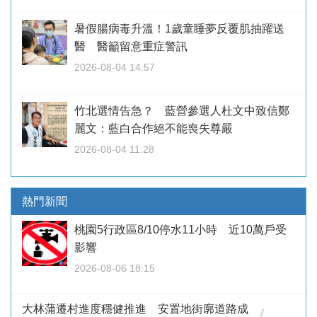
暑假腸病毒升溫！1歲童睡夢反覆肌抽躍送
醫 醫籲留意重症警訊
2026-08-04 14:57
竹北選情告急？ 藍營參選人杜文中致信鄭
麗文：藍白合作絕不能喪失尊嚴
2026-08-04 11:28
熱門新聞
桃園5行政區8/10停水11小時 近10萬戶受
影響
2026-08-06 18:15
大林蒲遷村進度穩健推進 安置地街廓道路成