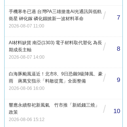
手機寒冬已過 台灣PA三雄搶進AI光通訊與低軌
/
7
衛星 砷化鎵 磷化銦掀新一波材料革命
2026-08-07 11:00
AI材料缺貨 南亞(1303) 電子材料取代塑化 為長
/
8
期成長主軸
2026-08-07 14:00
白海豚颱風逼近！北市8、9日恐飆9級陣風、豪
/
9
雨 蔣萬安指示「料敵從寬」全面整備
2026-08-06 16:00
響應永續祭祀新風氣 竹市推「新紙錢三燒」
/
10
政策
2026-08-06 15:12