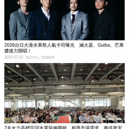
2026台日大港水果祭人氣卡司曝光 滅火器、Guiba、芒果
醬接力開唱！
2026-07-16
地方中心／高雄報導
7名女力高標完訓水電裝修職能 相準市場需求 將供更安