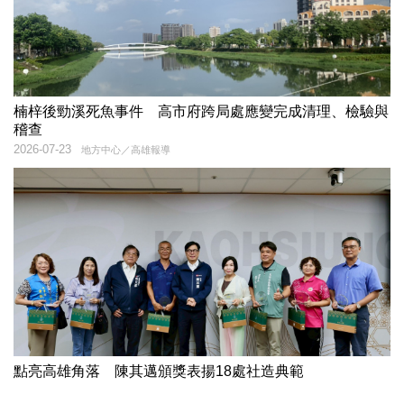
楠梓後勁溪死魚事件 高市府跨局處應變完成清理、檢驗與
稽查
2026-07-23
地方中心／高雄報導
點亮高雄角落 陳其邁頒獎表揚18處社造典範