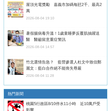
屋頂光電獎勵 嘉義市加碼每瓩2千、最高2
萬
2026-08-04 19:10
暑假腸病毒升溫！1歲童睡夢反覆肌抽躍送
醫 醫籲留意重症警訊
2026-08-04 14:57
竹北選情告急？ 藍營參選人杜文中致信鄭
麗文：藍白合作絕不能喪失尊嚴
2026-08-04 11:28
熱門新聞
桃園5行政區8/10停水11小時 近10萬戶受
影響