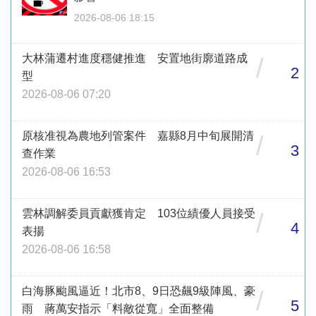
2026-08-06 18:15
大林蒲遷村進度穩健推進 安置地街廓道路成
/
2
型
2026-08-06 07:20
原核准視為農地列管案件 嘉縣8月中旬展開清
/
3
查作業
2026-08-06 16:53
雲林調解委員貢獻獲肯定 103位績優人員接受
/
4
表揚
2026-08-06 16:58
白海豚颱風逼近！北市8、9日恐飆9級陣風、豪
/
5
雨 蔣萬安指示「料敵從寬」全面整備