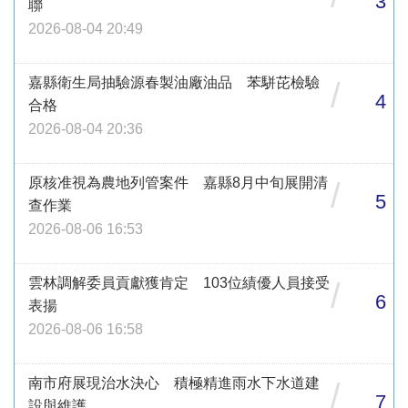
3
聯
2026-08-04 20:49
嘉縣衛生局抽驗源春製油廠油品 苯駢芘檢驗
/
4
合格
2026-08-04 20:36
原核准視為農地列管案件 嘉縣8月中旬展開清
/
5
查作業
2026-08-06 16:53
雲林調解委員貢獻獲肯定 103位績優人員接受
/
6
表揚
2026-08-06 16:58
南市府展現治水決心 積極精進雨水下水道建
/
7
設與維護