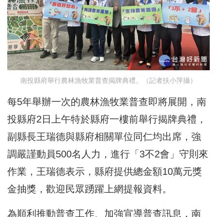
南投縣府舉行農林漁牧業普查揭牌典禮。（記者扶小萍攝）
每5年舉辦一次的農林漁牧業普查即將展開，南
投縣府2日上午特於縣府一樓前舉行揭牌典禮，
副縣長王瑞德與縣府相關單位同仁均出席，強
調嚴謹動員500名人力，進行「3不2會」守則來
作業，王瑞德表示，縣府提供總金額10萬元獎
金抽獎，歡迎民眾踴躍上網提報資料。
為順利推動普查工作、加強宣導普查訊息，南