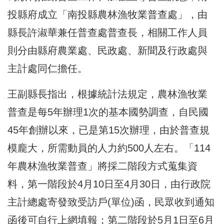
投縣府成立「南投縣農林漁牧業普查處」，由
縣長許淑華兼任普查處普查長，相關工作人員
則分由縣府農業處、民政處、新聞及行政處與
主計處同仁擔任。
王副縣長指出，根據統計法規定，農林漁牧業
普查是每5年辦理1次的基本國勢調查，自民國
45年創辦以來，已是第15次辦理，由於普查規
模龐大，所需動員的人力約500人左右。「114
年農林漁牧業普查」將採二階段方式蒐集資
料，第一階段於4月10日至4月30日，由行政院
主計總處寄發致受訪戶(單位)函，民眾收到通知
函後可自行上網填報；第二階段於5月1日至6月