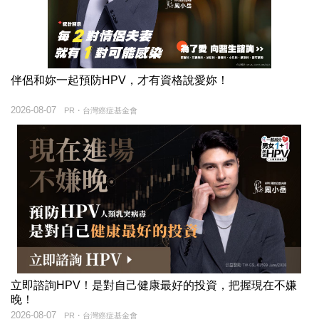
伴侶和妳一起預防HPV，才有資格說愛妳！
2026-08-07
PR・台灣癌症基金會
立即諮詢HPV！是對自己健康最好的投資，把握現在不嫌
晚！
2026-08-07
PR・台灣癌症基金會