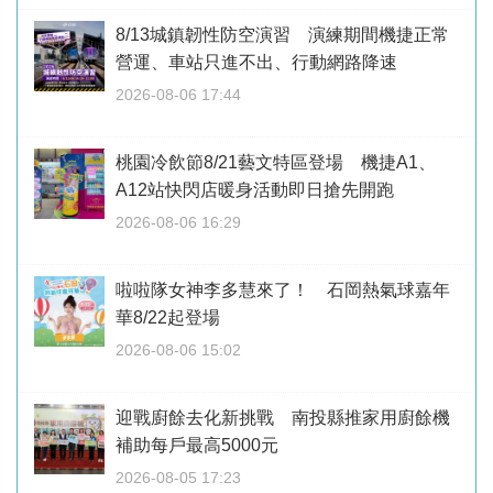
8/13城鎮韌性防空演習 演練期間機捷正常
營運、車站只進不出、行動網路降速
2026-08-06 17:44
桃園冷飲節8/21藝文特區登場 機捷A1、
A12站快閃店暖身活動即日搶先開跑
2026-08-06 16:29
啦啦隊女神李多慧來了！ 石岡熱氣球嘉年
華8/22起登場
2026-08-06 15:02
迎戰廚餘去化新挑戰 南投縣推家用廚餘機
補助每戶最高5000元
2026-08-05 17:23