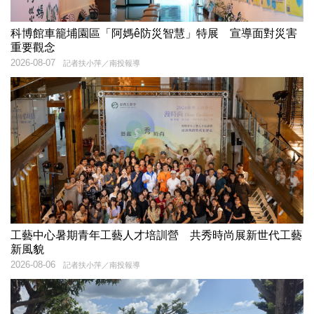
科博館車籠埔園區「阿媽ê防災智慧」特展 宣導面對災害
重要觀念
2026-08-07
記者扶小萍／南投報導
工藝中心暑期青年工藝人才培訓營 共秀時尚展新世代工藝
新風貌
2026-08-06
記者扶小萍／南投報導