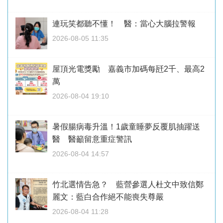
連玩笑都聽不懂！ 醫：當心大腦拉警報
2026-08-05 11:35
屋頂光電獎勵 嘉義市加碼每瓩2千、最高2
萬
2026-08-04 19:10
暑假腸病毒升溫！1歲童睡夢反覆肌抽躍送
醫 醫籲留意重症警訊
2026-08-04 14:57
竹北選情告急？ 藍營參選人杜文中致信鄭
麗文：藍白合作絕不能喪失尊嚴
2026-08-04 11:28