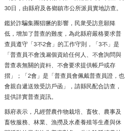
30日，由縣府及各鄉鎮市公所派員實地訪查。
鑑於詐騙集團猖獗的影響，民衆受訪意願降
低，增加了普查的難度，為此縣府嚴格要求普
查員遵守「3不2會」的工作守則，「3不」是
「普查員不會洩漏個資給任何人、不會詢問與
普查表無關的資料、不會要求提供帳戶或存
摺」；「2會」是「普查員會佩戴普查員證，也
會親自遞送致受訪戶函」，請縣民配合訪查，
提供詳實普查資訊。
縣府表示，凡經營農作物栽培、畜牧、農事及
畜牧服務、林業、漁撈及水產養殖等生產與休