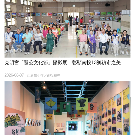
克明宮「關公文化節」攝影展 彰顯南投13鄉鎮市之美
2026-08-07
記者扶小萍／南投報導