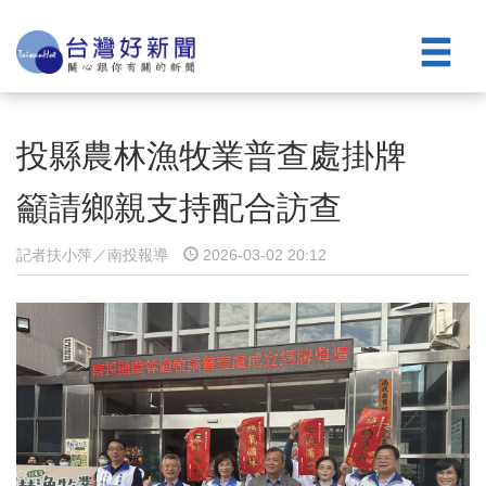
投縣農林漁牧業普查處掛牌
籲請鄉親支持配合訪查
記者扶小萍／南投報導
2026-03-02 20:12