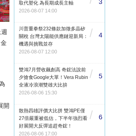
3
取代塑化 為長期成長主軸
2026-08-07 14:00
川普重拳祭232條款加徵多晶矽
/
上週
4
關稅 台灣太陽能供應鏈迎新局：
、金
機遇與挑戰並存
2026-08-07 12:00
雙鴻7月營收飆創高 奇鋐法說前
/
5
夕搶食Google大單！Vera Rubin
為
全液冷浪潮雙雄大比拚
2026-08-06 15:30
》
展開
散熱四雄評價大比拼 雙鴻PE僅
/
6
27倍嚴重被低估，下半年強烈看
好展開大反彈追趕奇鋐！
2026-08-06 17:00