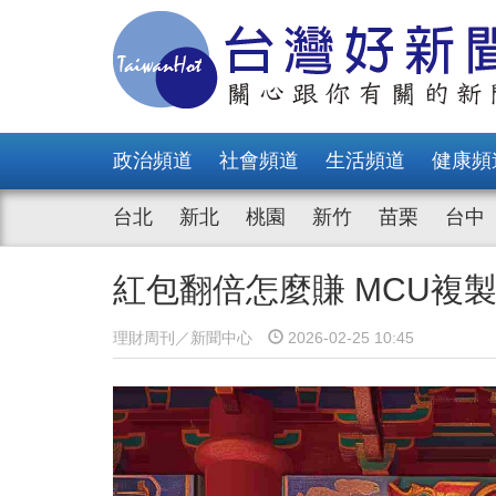
政治頻道
社會頻道
生活頻道
健康頻
台北
新北
桃園
新竹
苗栗
台中
紅包翻倍怎麼賺 MCU複
理財周刊／新聞中心
2026-02-25 10:45