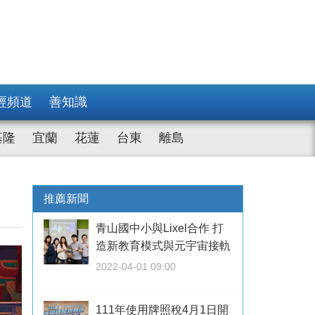
經頻道
善知識
基隆
宜蘭
花蓮
台東
離島
推薦新聞
青山國中小與Lixel合作 打
造新教育模式與元宇宙接軌
2022-04-01 09:00
111年使用牌照稅4月1日開