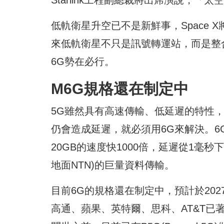
低軌衛星升空已不是新鮮事，Space X
來低軌衛星不只是訊號轉運站，而是整合
6G勢在必行。
M6G規格還在制定中
5G雖然具有高速傳輸、低延遲的特性，
仍會造成延遲，就必須用6G來解決。6
20GB的速度快1000倍，延遲從1毫
地面NTN)的巨量資料傳輸。
目前6G的規格還在制定中，預計於202
高通、蘋果、英特爾、思科、AT&T已