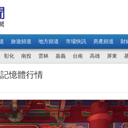
道
旅遊頻道
地方頻道
市場快訊
房產頻道
財
彰化
南投
雲林
嘉義
台南
高雄
屏東
製記憶體行情