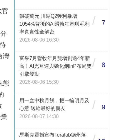
法官
飆破萬元 川湖Q2獲利暴增
/
7
1054%背後的AI滑軌狂潮與毛利
率真實性全解密
部分
2026-08-06 16:30
待
台灣
富采7月營收年月雙增創逾4年新
/
8
高！AI光互連與磷化銦InP布局雙
引擎發動
2026-08-06 15:30
表態
的
用一盒中秋月餅，把一輪明月及
/
放
9
心意 送給最好的親友
企業
2026-08-07 14:30
馬斯克震撼宣布Terafab德州落
/