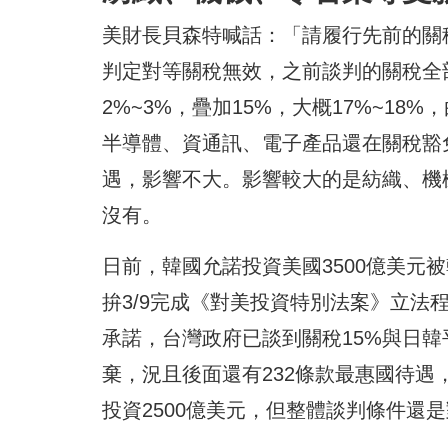
美財長貝森特喊話：「請履行先前的關
判定對等關稅無效，之前談判的關稅全
2%~3%，疊加15%，大概17%~18
半導體、資通訊、電子產品還在關稅豁
遇，影響不大。影響較大的是紡織、機
沒有。
日前，韓國允諾投資美國3500億美元
拚3/9完成《對美投資特別法案》立法
承諾，台灣政府已談到關稅15%與日韓
棄，況且後面還有232條款最惠國待遇
投資2500億美元，但整體談判條件還