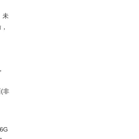
，未
輸，
，
(非
、
6G