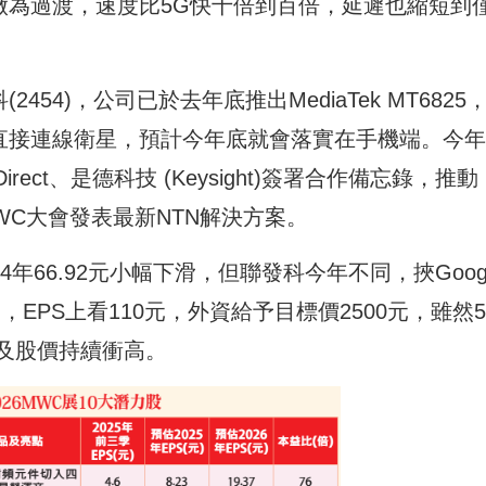
5G)做為過渡，速度比5G快十倍到百倍，延遲也縮短到
54)，公司已於去年底推出MediaTek MT6825
，可直接連線衛星，預計今年底就會落實在手機端。今年2
 iDirect、是德科技 (Keysight)簽署合作備忘錄，推動
在MWC大會發表最新NTN解決方案。
024年66.92元小幅下滑，但聯發科今年不同，挾Goog
元，EPS上看110元，外資給予目標價2500元，雖然5
及股價持續衝高。