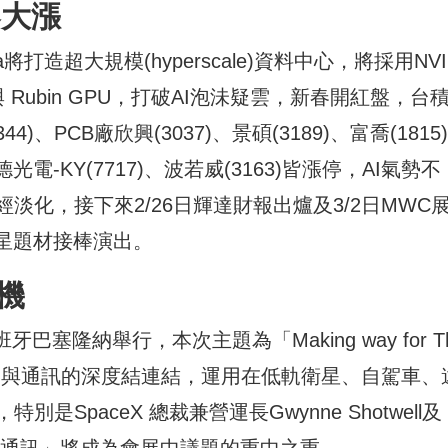
春大漲
打造超大規模(hyperscale)資料中心，將採用NVI
ell 與 Rubin GPU，打破AI泡沬疑雲，新春開紅盤，台
4)、PCB廠欣興(3037)、景碩(3189)、富喬(1815
德光電-KY(7717)、波若威(3163)皆漲停，AI氣勢不
化，接下來2/26日輝達財報出爐及3/2日MWC
星題材接棒演出。
先機
塞隆納舉行，本次主題為「Making way for T
焦在AI與通訊的深度結連結，運用在低軌衛星、自駕車、
SpaceX 總裁兼營運長Gwynne Shotwell及
「太空通訊」將成為會展中議題的重中之重。