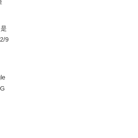
僅
，是
/9
le
G