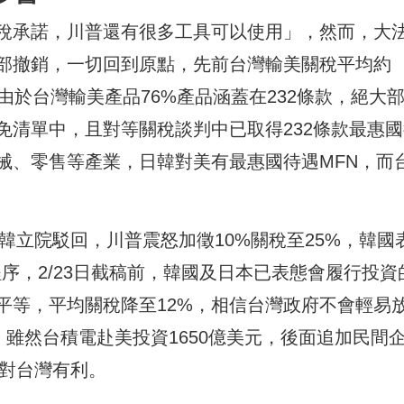
稅承諾，川普還有很多工具可以使用」，然而，大
部撤銷，一切回到原點，先前台灣輸美關稅平均約
%，由於台灣輸美產品76%產品涵蓋在232條款，絕大
免清單中，且對等關稅談判中已取得232條款最惠國
械、零售等產業，日韓對美有最惠國待遇MFN，而
被韓立院駁回，川普震怒加徵10%關稅至25%，韓國
程序，2/23日截稿前，韓國及日本已表態會履行投資
平等，平均關稅降至12%，相信台灣政府不會輕易
，雖然台積電赴美投資1650億美元，後面追加民間
是對台灣有利。