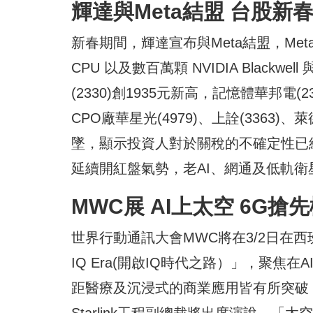
輝達與Meta結盟 台股新
新春期間，輝達宣布與Meta結盟，Meta將
CPU 以及數百萬顆 NVIDIA Blackw
(2330)創1935元新高，記憶體華邦電(234
CPO廠華星光(4979)、上詮(3363)、萊
墜，顯示投資人對於關稅的不確定性已經淡
延續開紅盤氣勢，老AI、網通及低軌衛
MWC展 AI上太空 6G搶
世界行動通訊大會MWC將在3/2日在西班牙巴
IQ Era(開啟IQ時代之路）」，聚
距醫療及沉浸式的商業應用皆有所突破，特別是
Starlink工程副總裁將出席演說，