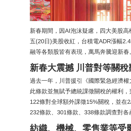
新春期間，因AI泡沫疑慮，四大美股高
五(20日)美股收紅，台積電ADR漲幅
融等各類股皆有表現，萬馬奔騰迎新春
新春大震撼 川普對等關稅
過去一年，川普援引《國際緊急經濟權力
此條款並無賦予總統課徵關稅的權利，判
122條對全球額外課徵15%關稅，並在
232條款、301條款、338條款調查對
紡織、機械、零售業等受