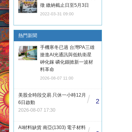
徵 繳納截止日至5月3日
2022-03-31 09:00
熱門新聞
手機寒冬已過 台灣PA三雄
搶進AI光通訊與低軌衛星
砷化鎵 磷化銦掀新一波材
料革命
2026-08-07 11:00
美股全時段交易 只休一小時12月
/
2
6日啟動
2026-08-07 17:30
AI材料缺貨 南亞(1303) 電子材料
/