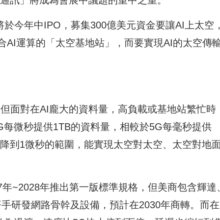
將於今年中IPO，募集300億美元資金要讓AI上太空
AI運算的「太空基地站」，而要實現AI的太空傳
但面對在AI龐大的資料量，高負載或基地站繁忙時
G每微秒提供1TB的資料量，相較於5G每毫秒提供
秒下降到1微秒的範圍，能實現太空對太空、太空對地面
7年~2028年推出第一版標準規格，但美商包含輝達
著手研發網路骨幹及設備，預計在2030年商轉。而在