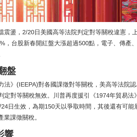
檔震盪，2/20日美國高等法院判定對等關稅違憲，
2.4%，台股新春開紅盤大漲超過500點，電子、傳產
。
翻盤
法》(IEEPA)對各國課徵對等關稅，美高等法院認
定對等關稅無效。川普再度援引《1974年貿易法
2/24日生效，為期150天以爭取時間，其後還有可能
各產業課徵關稅。
影響