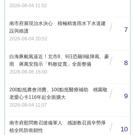
2026-08-04 11:02
南市府展現治水決心 積極精進雨水下水道建
/
7
設與維護
2026-08-04 20:52
白海豚颱風逼近！北市8、9日恐飆9級陣風、豪
/
8
雨 蔣萬安指示「料敵從寬」全面整備
2026-08-06 16:00
200點抵農會消費、100點抵醫療補助 桃園敬
/
9
老愛心卡116年起全面擴大
2026-08-04 11:07
南市府慰問教召後備軍人 感謝教召員辛勞厚
/
10
植全民防衛韌性