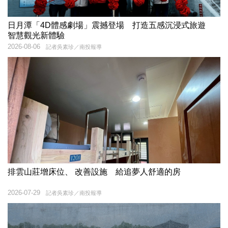
日月潭「4D體感劇場」震撼登場 打造五感沉浸式旅遊
智慧觀光新體驗
2026-08-06
記者吳素珍／南投報導
排雲山莊增床位、 改善設施 給追夢人舒適的房
2026-07-29
記者吳素珍／南投報導