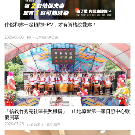
伴侶和妳一起預防HPV，才有資格說愛妳！
2026-08-06
PR・台灣癌症基金會
「信義竹秀苑社區長照機構」 山地原鄉第一家日照中心歡
慶開幕
2026-07-28
記者吳素珍／南投報導