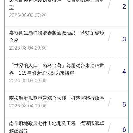
大林蒲遷村進度穩健推進 安置地街廓道路成
/
2
型
2026-08-06 07:20
嘉縣衛生局抽驗源春製油廠油品 苯駢芘檢驗
/
3
合格
2026-08-04 20:36
「世界的入口：南島台灣」為題從台東連結世
/
4
界 115年國慶焰火點亮東海岸
2026-08-04 00:06
南投縣府規劃重建綜合大樓 打造完整行政區
/
5
2026-08-04 19:06
南市府地政局七件土地開發工程 榮獲國家卓
/
6
越建設獎