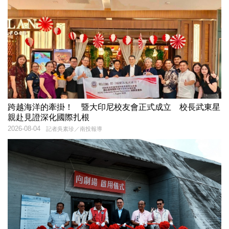
跨越海洋的牽掛！ 暨大印尼校友會正式成立 校長武東星
親赴見證深化國際扎根
2026-08-04
記者吳素珍／南投報導