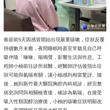
春節前5天因感冒開始出現嚴重咳嗽，症狀反覆
持續數月未癒，夜間睡眠時甚至常聽見自己呼
吸伴隨「咻咻」喘鳴聲，影響生活與作息。工
程師小柚前往診所就醫，經醫師評估後指出症
狀可能與氣喘有關，讓小柚感到相當驚訝。隨
後，她到新竹臺大醫院胸腔內科就診，經完整
病史詢問與相關檢查後，確診為氣喘。在接受
吸入性類固醇治療後，小柚的咳嗽症狀明顯改