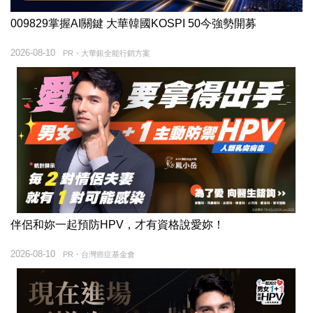
009829掌握AI關鍵 大華韓國KOSPI 50今強勢開募
2026-08-10
PR・大華銀全能行銷方案
伴侶和妳一起預防HPV，才有資格說愛妳！
2026-08-10
PR・台灣癌症基金會