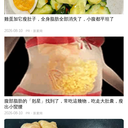
雞蛋加它瘦肚子，全身脂肪全部消失了，小腹都平坦了
2026-08-10
PR・新素簡
腹部脂肪的「剋星」找到了，常吃這幾物，吃走大肚囊，瘦
出小蠻腰
2026-08-10
PR・新素簡