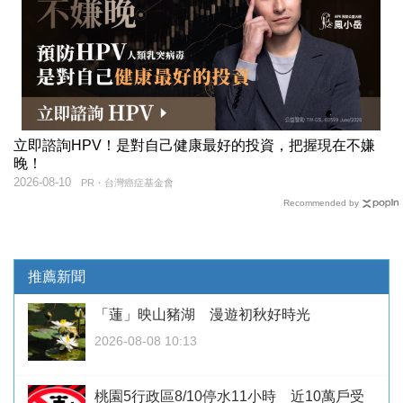
立即諮詢HPV！是對自己健康最好的投資，把握現在不嫌
晚！
2026-08-10
PR・台灣癌症基金會
Recommended by
推薦新聞
「蓮」映山豬湖 漫遊初秋好時光
2026-08-08 10:13
桃園5行政區8/10停水11小時 近10萬戶受