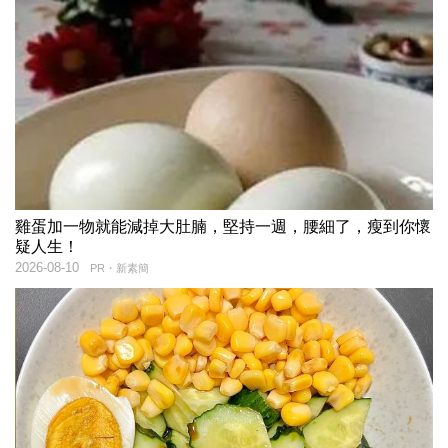
雞蛋加一物就能減掉大肚腩，堅持一週，腰細了，瘦到你懷
疑人生！
2026-08-10
PR・新素簡