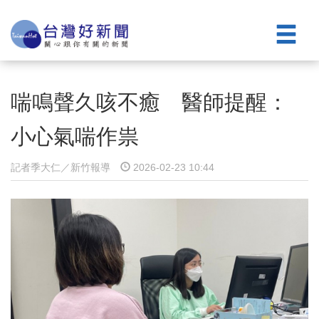
喘鳴聲久咳不癒 醫師提醒：
小心氣喘作祟
記者季大仁／新竹報導
2026-02-23 10:44