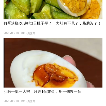
雞蛋這樣吃 連吃3天肚子平了，大肚腩不見了，脂肪沒了！
2026-08-10
PR・新素簡
肚腩一抓一大把，只需1個雞蛋，用一個瘦一個
2026-08-10
PR・新素簡