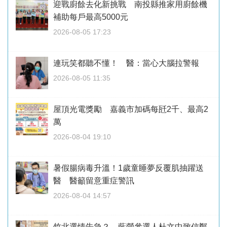
迎戰廚餘去化新挑戰 南投縣推家用廚餘機
補助每戶最高5000元
2026-08-05 17:23
連玩笑都聽不懂！ 醫：當心大腦拉警報
2026-08-05 11:35
屋頂光電獎勵 嘉義市加碼每瓩2千、最高2
萬
2026-08-04 19:10
暑假腸病毒升溫！1歲童睡夢反覆肌抽躍送
醫 醫籲留意重症警訊
2026-08-04 14:57
竹北選情告急？ 藍營參選人杜文中致信鄭