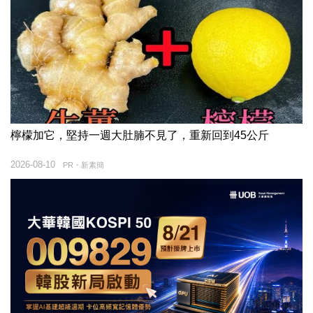
檸檬加它，堅持一週大肚腩不見了，重新回到45公斤
2026-08-10
PR・新素簡