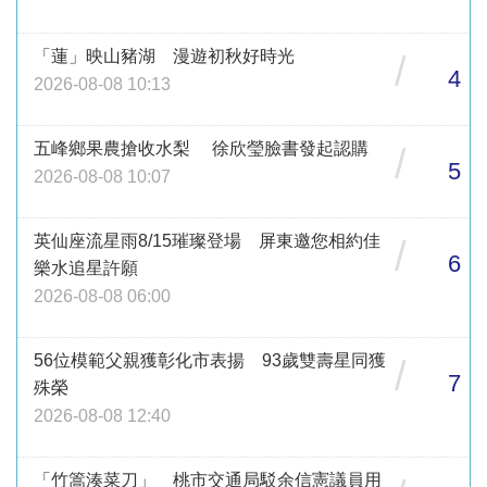
「蓮」映山豬湖 漫遊初秋好時光
/
4
2026-08-08 10:13
五峰鄉果農搶收水梨 徐欣瑩臉書發起認購
/
5
2026-08-08 10:07
英仙座流星雨8/15璀璨登場 屏東邀您相約佳
/
6
樂水追星許願
2026-08-08 06:00
56位模範父親獲彰化市表揚 93歲雙壽星同獲
/
7
殊榮
2026-08-08 12:40
「竹篙湊菜刀」 桃市交通局駁余信憲議員用