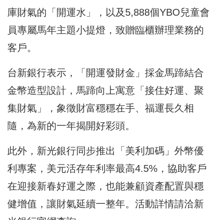
庫財氣的「開運水」，以及5,888個YBO兒童會
員專屬馬年主題小提燈，致贈臨櫃辦理業務的
客戶。
台新銀行表示，「開運發財金」採金馬蹄結合
金幣造型設計，馬蹄向上寓意「接住好運、聚
集財氣」，象徵財富穩穩在手、福運長久相
隨，為新的一年揭開好彩頭。
此外，新光銀行同步推出「美利加碼」外幣優
利專案，美元活存年利率最高4.5%，協助客戶
在迎接新春好運之際，也能兼顧資產配置與穩
健增值，讓財氣延續一整年。活動詳情請洽新