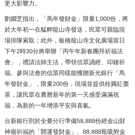
更大影響力。
劉嫺芝指出，「馬年發財金」限量1,000份，將
於大年初一在艋舺龍山寺發送，民眾可親臨現
場排隊索取；此外，板橋龍山寺文化廣場當日
下午2時30分將舉辦「丙午年新春團拜祈福法
會」，禮請法師主法，帶領信眾誦經、叩鐘祈
福。參與法會的信眾同樣能獲贈新光銀行「馬
年發財金」，限量200份，現場並提供桂圓紅棗
茶，讓民眾在農曆新年的第一天感受滿滿祝
福，為新的一年增添平安與喜氣。
台新銀行則於全臺分行準備58,888份經金山財
神廟祈福的「開運發財金」、88,888瓶吸附金