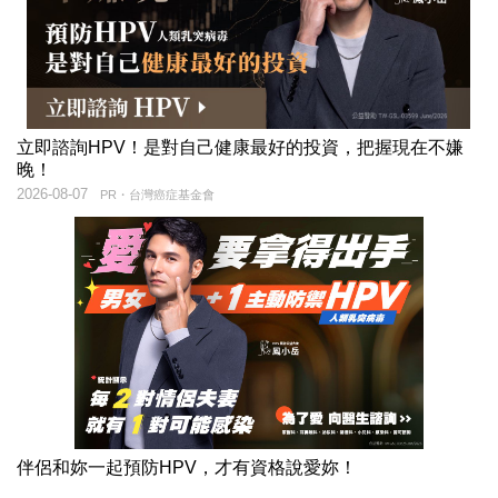
立即諮詢HPV！是對自己健康最好的投資，把握現在不嫌
晚！
2026-08-07
PR・台灣癌症基金會
伴侶和妳一起預防HPV，才有資格說愛妳！