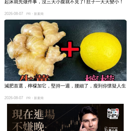
起床就先做件事，沒三天小腹就不見了! 肚子一天天變小！
2026-08-07
PR・新素簡
減肥首選，檸檬加它，堅持一週，腰細了，瘦到你懷疑人生
2026-08-07
PR・新素簡