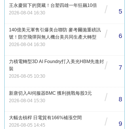
王永慶留下的寶藏！台塑四雄一年狂飆10倍
/
5
2026-08-04 16:30
140億美元軍售引爆美台聯防 麥考爾拋重磅訊
/
6
號！防空飛彈與無人機台美共同生產大轉型
2026-08-04 16:30
力積電轉型3D AI Foundry打入美光HBM先進封
/
7
裝
2026-08-05 10:30
新唐切入AI伺服器BMC 獲利挑戰每股3元
/
8
2026-08-04 15:30
大幅去槓桿 日電貿有166%補漲空間
/
9
2026-08-05 14:45