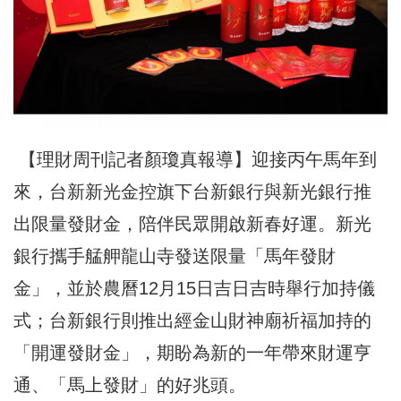
【理財周刊記者顏瓊真報導】迎接丙午馬年到
來，台新新光金控旗下台新銀行與新光銀行推
出限量發財金，陪伴民眾開啟新春好運。新光
銀行攜手艋舺龍山寺發送限量「馬年發財
金」，並於農曆12月15日吉日吉時舉行加持儀
式；台新銀行則推出經金山財神廟祈福加持的
「開運發財金」，期盼為新的一年帶來財運亨
通、「馬上發財」的好兆頭。