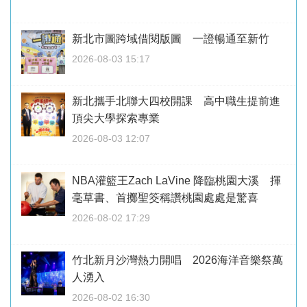
新北市圖跨域借閱版圖 一證暢通至新竹
2026-08-03 15:17
新北攜手北聯大四校開課 高中職生提前進
頂尖大學探索專業
2026-08-03 12:07
NBA灌籃王Zach LaVine 降臨桃園大溪 揮
毫草書、首擲聖筊稱讚桃園處處是驚喜
2026-08-02 17:29
竹北新月沙灣熱力開唱 2026海洋音樂祭萬
人湧入
2026-08-02 16:30