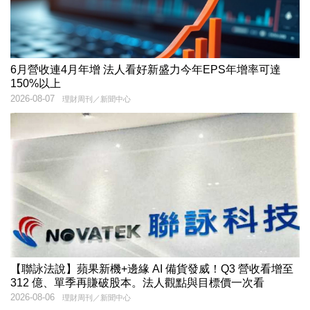
6月營收連4月年增 法人看好新盛力今年EPS年增率可達
150%以上
2026-08-07
理財周刊／新聞中心
【聯詠法說】蘋果新機+邊緣 AI 備貨發威！Q3 營收看增至
312 億、單季再賺破股本。法人觀點與目標價一次看
2026-08-06
理財周刊／新聞中心