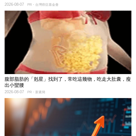
2026-08-07
PR・台灣癌症基金會
腹部脂肪的「剋星」找到了，常吃這幾物，吃走大肚囊，瘦
出小蠻腰
2026-08-07
PR・新素簡