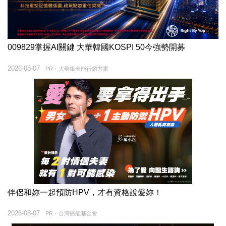
009829掌握AI關鍵 大華韓國KOSPI 50今強勢開募
2026-08-07
PR・大華銀全能行銷方案
伴侶和妳一起預防HPV，才有資格說愛妳！
2026-08-07
PR・台灣癌症基金會