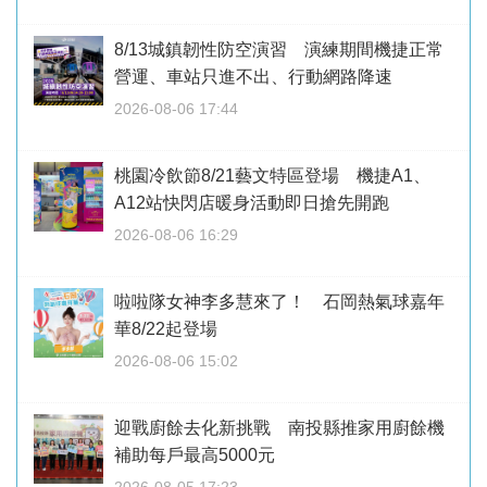
8/13城鎮韌性防空演習 演練期間機捷正常
營運、車站只進不出、行動網路降速
2026-08-06 17:44
桃園冷飲節8/21藝文特區登場 機捷A1、
A12站快閃店暖身活動即日搶先開跑
2026-08-06 16:29
啦啦隊女神李多慧來了！ 石岡熱氣球嘉年
華8/22起登場
2026-08-06 15:02
迎戰廚餘去化新挑戰 南投縣推家用廚餘機
補助每戶最高5000元
2026-08-05 17:23