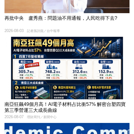
再批中央 盧秀燕：問題油不用通報，人民吃得下去?
2026-08-03
記者孫詩蘋／台中報導
南亞狂飆49個月高！AI電子材料占比衝57% 解密台塑四寶
第三季營運三大成長曲線
2026-08-07
理財周刊／新聞中心