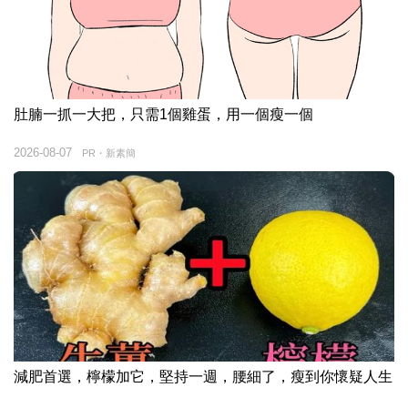
肚腩一抓一大把，只需1個雞蛋，用一個瘦一個
2026-08-07
PR・新素簡
減肥首選，檸檬加它，堅持一週，腰細了，瘦到你懷疑人生