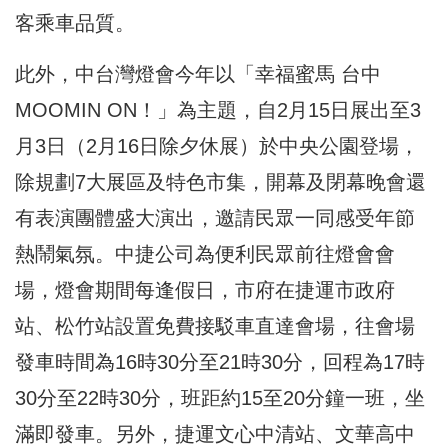
客乘車品質。
此外，中台灣燈會今年以「幸福蜜馬 台中
MOOMIN ON！」為主題，自2月15日展出至3
月3日（2月16日除夕休展）於中央公園登場，
除規劃7大展區及特色市集，開幕及閉幕晚會還
有表演團體盛大演出，邀請民眾一同感受年節
熱鬧氣氛。中捷公司為便利民眾前往燈會會
場，燈會期間每逢假日，市府在捷運市政府
站、松竹站設置免費接駁車直達會場，往會場
發車時間為16時30分至21時30分，回程為17時
30分至22時30分，班距約15至20分鐘一班，坐
滿即發車。另外，捷運文心中清站、文華高中