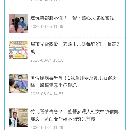
連玩笑都聽不懂！ 醫：當心大腦拉警報
2026-08-05 11:35
屋頂光電獎勵 嘉義市加碼每瓩2千、最高2
萬
2026-08-04 19:10
暑假腸病毒升溫！1歲童睡夢反覆肌抽躍送
醫 醫籲留意重症警訊
2026-08-04 14:57
竹北選情告急？ 藍營參選人杜文中致信鄭
麗文：藍白合作絕不能喪失尊嚴
2026-08-04 11:28