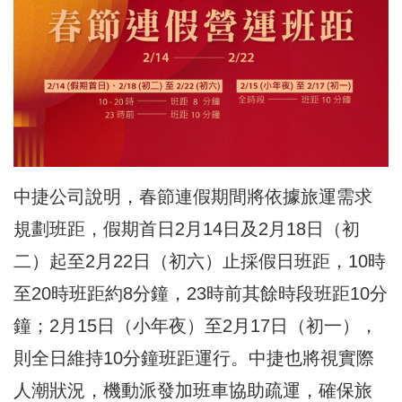
中捷公司說明，春節連假期間將依據旅運需求
規劃班距，假期首日2月14日及2月18日（初
二）起至2月22日（初六）止採假日班距，10時
至20時班距約8分鐘，23時前其餘時段班距10分
鐘；2月15日（小年夜）至2月17日（初一），
則全日維持10分鐘班距運行。中捷也將視實際
人潮狀況，機動派發加班車協助疏運，確保旅