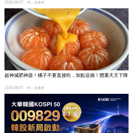
2026-08-07
PR・新素簡
超神減肥神器！橘子不要直接吃，加點這個！體重天天下降
2026-08-07
PR・新素簡