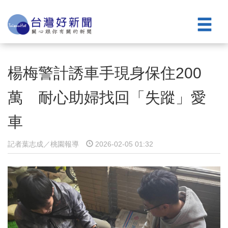
楊梅警計誘車手現身保住200
萬 耐心助婦找回「失蹤」愛
車
記者葉志成／桃園報導
2026-02-05 01:32