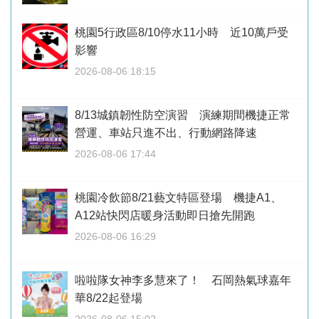
桃園5行政區8/10停水11小時 近10萬戶受
影響
2026-08-06 18:15
8/13城鎮韌性防空演習 演練期間機捷正常
營運、車站只進不出、行動網路降速
2026-08-06 17:44
桃園冷飲節8/21藝文特區登場 機捷A1、
A12站快閃店暖身活動即日搶先開跑
2026-08-06 16:29
啦啦隊女神李多慧來了！ 石岡熱氣球嘉年
華8/22起登場
2026-08-06 15:02