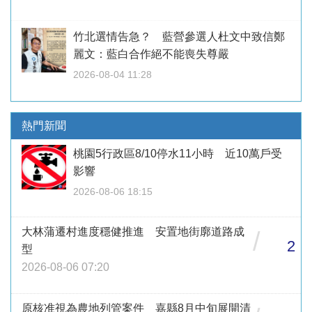
竹北選情告急？ 藍營參選人杜文中致信鄭
麗文：藍白合作絕不能喪失尊嚴
2026-08-04 11:28
熱門新聞
桃園5行政區8/10停水11小時 近10萬戶受
影響
2026-08-06 18:15
大林蒲遷村進度穩健推進 安置地街廓道路成
/
2
型
2026-08-06 07:20
原核准視為農地列管案件 嘉縣8月中旬展開清