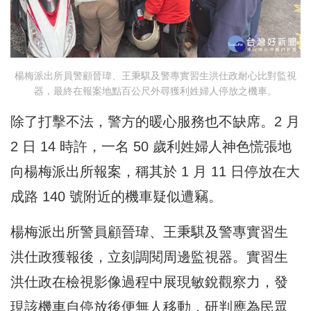
楊梅派出所員警顧晉瑋、王秉騏及警專實習生洪仕政耐心比對監視
器，最終在報案地點百公尺外尋獲利姓婦人停放之機車。
除了打擊不法，警方的暖心服務也不缺席。2 月
2 日 14 時許，一名 50 歲利姓婦人神色慌張地
向楊梅派出所報案，稱其於 1 月 11 日停放在大
成路 140 號附近的機車疑似遭竊。
楊梅派出所警員顧晉瑋、王秉騏及警專實習生
洪仕政獲報後，立刻調閱周邊監視器。實習生
洪仕政在檢視影像過程中展現敏銳觀察力，發
現該機車自停放後便無人移動，研判應為民眾