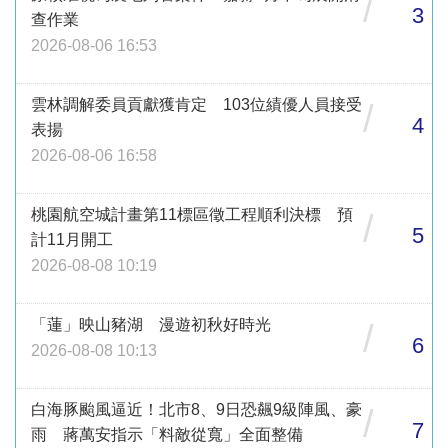
/
3
查作業
2026-08-06 16:53
雲林調解委員貢獻獲肯定 103位績優人員接受
/
4
表揚
2026-08-06 16:58
桃園航空城計畫第11標區徵工程順利決標 預
/
5
計11月開工
2026-08-08 10:19
「蓮」映山豬湖 漫遊初秋好時光
/
6
2026-08-08 10:13
白海豚颱風逼近！北市8、9日恐飆9級陣風、豪
/
7
雨 蔣萬安指示「料敵從寬」全面整備