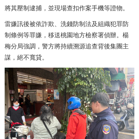
將其壓制逮捕，並現場查扣作案手機等證物。
雷嫌訊後被依詐欺、洗錢防制法及組織犯罪防
制條例等罪嫌，移送桃園地方檢察署偵辦。楊
梅分局強調，警方將持續溯源追查背後集團主
謀，絕不寬貸。