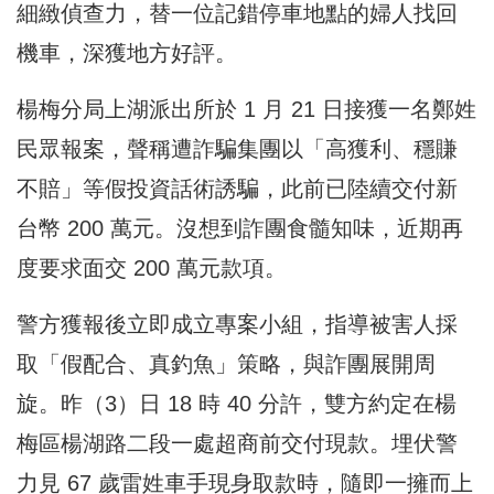
細緻偵查力，替一位記錯停車地點的婦人找回
機車，深獲地方好評。
楊梅分局上湖派出所於 1 月 21 日接獲一名鄭姓
民眾報案，聲稱遭詐騙集團以「高獲利、穩賺
不賠」等假投資話術誘騙，此前已陸續交付新
台幣 200 萬元。沒想到詐團食髓知味，近期再
度要求面交 200 萬元款項。
警方獲報後立即成立專案小組，指導被害人採
取「假配合、真釣魚」策略，與詐團展開周
旋。昨（3）日 18 時 40 分許，雙方約定在楊
梅區楊湖路二段一處超商前交付現款。埋伏警
力見 67 歲雷姓車手現身取款時，隨即一擁而上