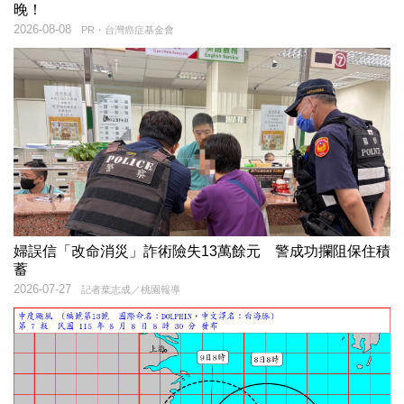
晚！
2026-08-08
PR・台灣癌症基金會
婦誤信「改命消災」詐術險失13萬餘元 警成功攔阻保住積
蓄
2026-07-27
記者葉志成／桃園報導