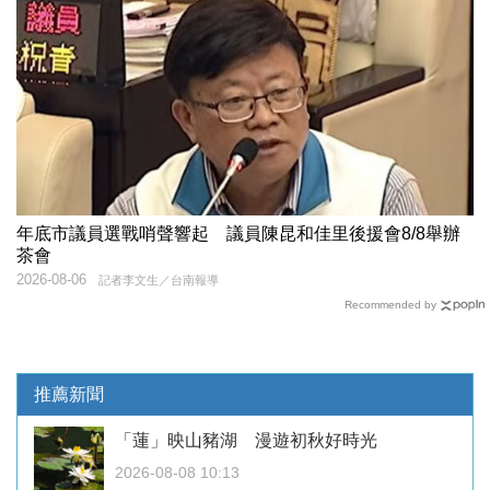
年底市議員選戰哨聲響起 議員陳昆和佳里後援會8/8舉辦
茶會
2026-08-06
記者李文生／台南報導
Recommended by
推薦新聞
「蓮」映山豬湖 漫遊初秋好時光
2026-08-08 10:13