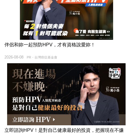
伴侶和妳一起預防HPV，才有資格說愛妳！
2026-08-08
PR・台灣癌症基金會
立即諮詢HPV！是對自己健康最好的投資，把握現在不嫌