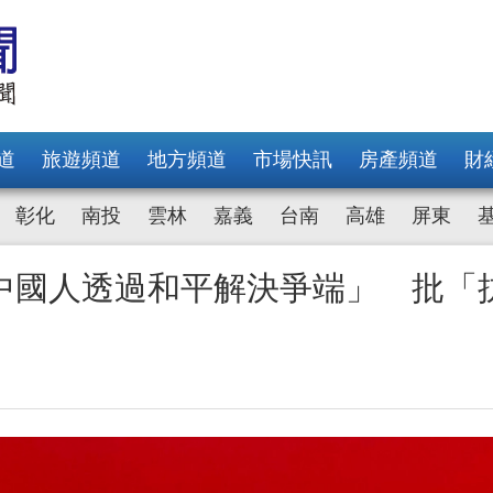
道
旅遊頻道
地方頻道
市場快訊
房產頻道
財
彰化
南投
雲林
嘉義
台南
高雄
屏東
中國人透過和平解決爭端」 批「