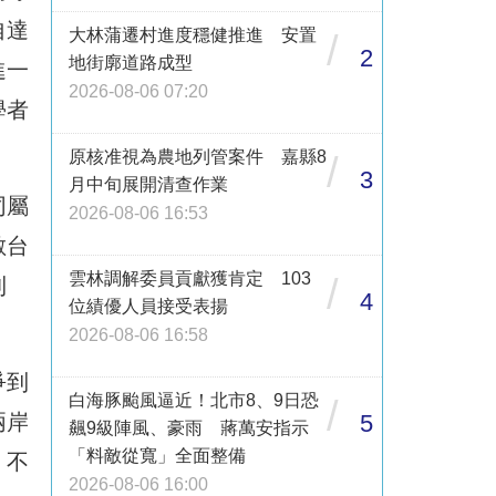
自達
大林蒲遷村進度穩健推進 安置
/
2
地街廓道路成型
進一
2026-08-06 07:20
學者
原核准視為農地列管案件 嘉縣8
/
3
月中旬展開清查作業
同屬
2026-08-06 16:53
數台
雲林調解委員貢獻獲肯定 103
/
利
4
位績優人員接受表揚
2026-08-06 16:58
爭到
白海豚颱風逼近！北市8、9日恐
/
5
兩岸
飆9級陣風、豪雨 蔣萬安指示
「料敵從寬」全面整備
，不
2026-08-06 16:00