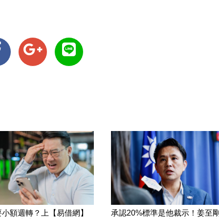
要小額週轉？上【易借網】
承認20%標準是他裁示！姜至