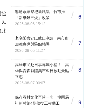
響應永續祭祀新風氣 竹市推
/
用協
6
「新紙錢三燒」政策
，以
2026-08-06 15:12
彼此
老宅延壽9/11截止申請 南市府
/
7
加強宣導與駐點輔導
2026-08-05 11:27
高雄市民赴日享專屬小禮！ 高
/
8
雄與青森縣陸奧市即日啟動景點
互惠
2026-08-07 00:07
保存眷村文化再跨一步 桃園馬
/
9
祖新村第4期修復工程動工