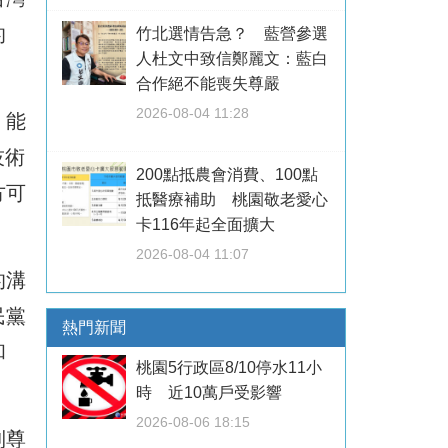
的
竹北選情告急？ 藍營參選
人杜文中致信鄭麗文：藍白
合作絕不能喪失尊嚴
2026-08-04 11:28
、能
技術
200點抵農會消費、100點
方可
抵醫療補助 桃園敬老愛心
卡116年起全面擴大
2026-08-04 11:07
的溝
民黨
熱門新聞
和
桃園5行政區8/10停水11小
時 近10萬戶受影響
2026-08-06 18:15
到尊