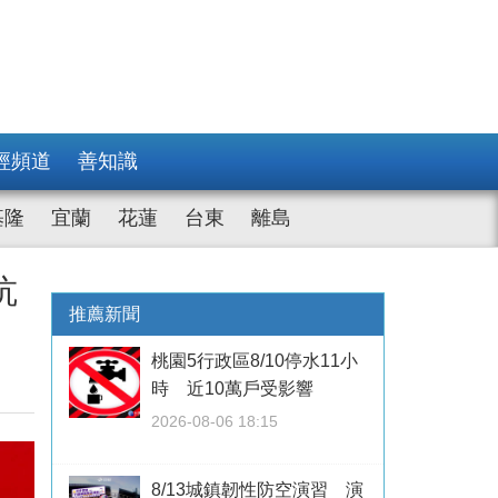
經頻道
善知識
基隆
宜蘭
花蓮
台東
離島
抗
推薦新聞
桃園5行政區8/10停水11小
時 近10萬戶受影響
2026-08-06 18:15
8/13城鎮韌性防空演習 演