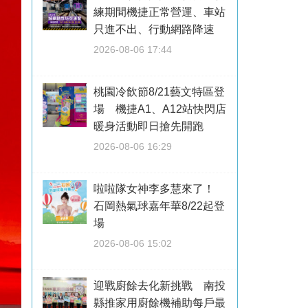
練期間機捷正常營運、車站
只進不出、行動網路降速
2026-08-06 17:44
桃園冷飲節8/21藝文特區登
場 機捷A1、A12站快閃店
暖身活動即日搶先開跑
2026-08-06 16:29
啦啦隊女神李多慧來了！
石岡熱氣球嘉年華8/22起登
場
2026-08-06 15:02
迎戰廚餘去化新挑戰 南投
縣推家用廚餘機補助每戶最