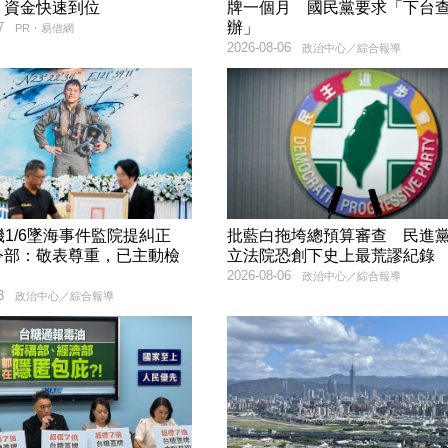
！資金快速到位
牌一個月 國民黨要求「下台
辦」
7
PR・易借網
2026-08-06
政治中心／綜合報導
戰機1/6墜海事件監院提糾正
批藍白拖垮總預算審查 民進
令部：敬表尊重，已主動檢
立法院恐創下史上最荒謬紀錄
2026-08-06
政治中心／綜合報導
3
政治中心／綜合報導