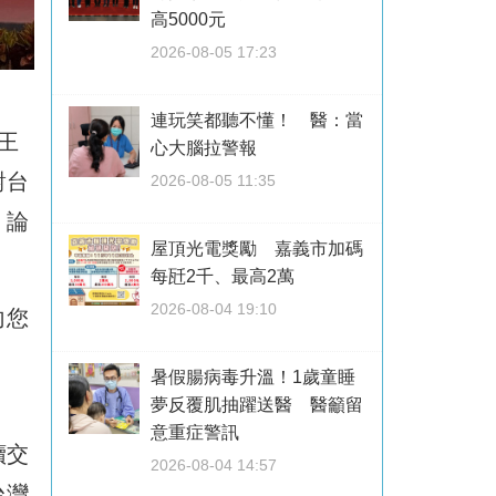
高5000元
2026-08-05 17:23
連玩笑都聽不懂！ 醫：當
王
心大腦拉警報
對台
2026-08-05 11:35
」論
屋頂光電獎勵 嘉義市加碼
每瓩2千、最高2萬
2026-08-04 19:10
向您
暑假腸病毒升溫！1歲童睡
夢反覆肌抽躍送醫 醫籲留
意重症警訊
續交
2026-08-04 14:57
台灣