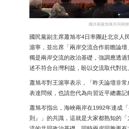
國共兩黨智庫共同舉辦
國民黨副主席蕭旭岑4日率團赴北京人
滬寧，並出席「兩岸交流合作前瞻論壇
獨是兩岸交流的政治基礎，強調應透過
述不符合台灣利益，盼以交流取代對抗
蕭旭岑對王滬寧表示，「昨天論壇非常
表達問候，也請您代為向習近平總書記
蕭旭岑指出，海峽兩岸在1992年達成
則』」的共識，這就是大家都熟知的「
流的共同政治基礎。同時兩岸同胞更有