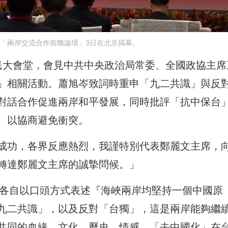
「兩岸交流合作前瞻論壇」3日在北京揭幕。
民大會堂，會見中共中央政治局常委、全國政協主席
」相關活動。蕭旭岑致詞時重申「九二共識」與反
對話合作促進兩岸和平發展，同時批評「抗中保台
、以協商避免衝突。
成功，各界反應熱烈，我謹特別代表鄭麗文主席，
轉達鄭麗文主席的誠摯問候。」
「各自以口頭方式表述『海峽兩岸均堅持一個中國原
九二共識」，以及反對「台獨」，這是兩岸能夠繼
共同的血緣、文化、歷史、情感，「去中國化」在