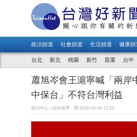
政治頻道
社會頻道
生活頻道
健康頻
台北
新北
桃園
新竹
苗栗
台中
蕭旭岑會王滬寧喊「兩岸
中保台」不符台灣利益
政治中心／綜合報導
2026-02-04 12:20