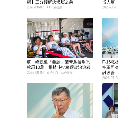
網】三分鐘解決燃眉之急
找人幫
2026-08-07
2026-08-0
PR・易借網
蘇一峰凱道「義診」遭青鳥檢舉恐
F-16
挨罰10萬 楊植斗批綠營政治追殺
空軍司
討改善
2026-08-04
政治中心／綜合報導
2026-07-2