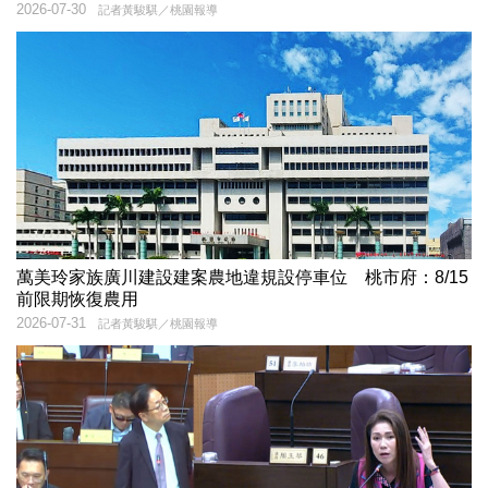
2026-07-30
記者黃駿騏／桃園報導
萬美玲家族廣川建設建案農地違規設停車位 桃市府：8/15
前限期恢復農用
2026-07-31
記者黃駿騏／桃園報導