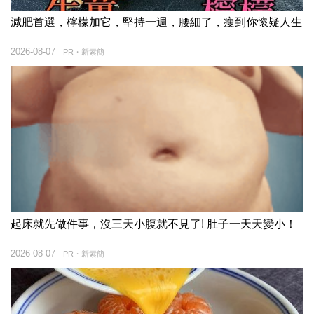
減肥首選，檸檬加它，堅持一週，腰細了，瘦到你懷疑人生
2026-08-07
PR・新素簡
起床就先做件事，沒三天小腹就不見了! 肚子一天天變小！
2026-08-07
PR・新素簡