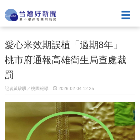
愛心米效期誤植「過期8年」
桃市府通報高雄衛生局查處裁
罰
記者黃駿騏／桃園報導
2026-02-04 12:25