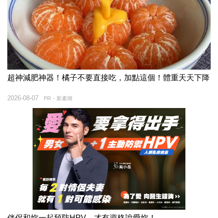
超神減肥神器！橘子不要直接吃，加點這個！體重天天下降
2026-08-07
PR・新素簡
伴侶和妳一起預防HPV，才有資格說愛妳！