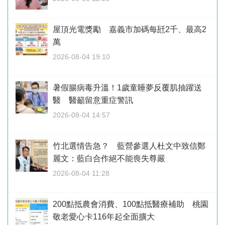
屋頂光電獎勵 嘉義市加碼每瓩2千、最高2
萬
2026-08-04 19:10
暑假腸病毒升溫！1歲童睡夢反覆肌抽躍送
醫 醫籲留意重症警訊
2026-08-04 14:57
竹北選情告急？ 藍營參選人杜文中致信鄭
麗文：藍白合作絕不能喪失尊嚴
2026-08-04 11:28
200點抵農會消費、100點抵醫療補助 桃園
敬老愛心卡116年起全面擴大