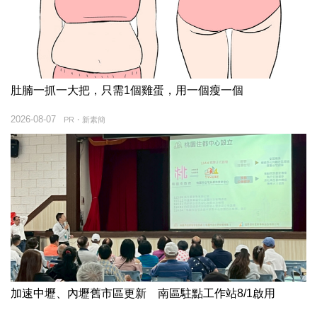
肚腩一抓一大把，只需1個雞蛋，用一個瘦一個
2026-08-07
PR・新素簡
加速中壢、內壢舊市區更新 南區駐點工作站8/1啟用