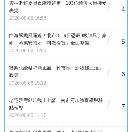
雲林調解委員貢獻獲肯定 103位績優人員接受
/
4
表揚
2026-08-06 16:58
白海豚颱風逼近！北市8、9日恐飆9級陣風、豪
/
5
雨 蔣萬安指示「料敵從寬」全面整備
2026-08-06 16:00
響應永續祭祀新風氣 竹市推「新紙錢三燒」
/
6
政策
2026-08-06 15:12
老宅延壽9/11截止申請 南市府加強宣導與駐
/
7
點輔導
2026-08-05 11:27