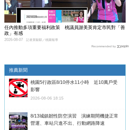
任內推動多項重要福利政策 桃議員謝美英肯定市民對「善
政」有感
2026-08-07
記者黃駿騏／桃園報導
Recommended by
推薦新聞
桃園5行政區8/10停水11小時 近10萬戶受
影響
2026-08-06 18:15
8/13城鎮韌性防空演習 演練期間機捷正常
營運、車站只進不出、行動網路降速