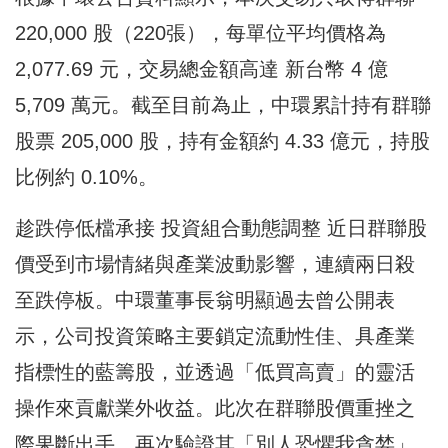
220,000 股（220張），每單位平均價格為
2,077.69 元，交易總金額高達 新台幣 4 億
5,709 萬元。截至目前為止，中環累計持有群聯
股票 205,000 股，持有金額約 4.33 億元，持股
比例約 0.10%。
趁跌停低檔承接 投資組合動態調整 近日群聯股
價受到市場情緒與產業波動影響，連續兩日殺
至跌停板。中環董事長翁明顯過去曾公開表
示，公司投資策略主要鎖定流動性佳、具產業
指標性的藍籌股，並透過「低買高賣」的靈活
操作來貢獻業外收益。此次在群聯股價重挫之
際果斷出手，再次驗證其「別人恐懼我貪婪」