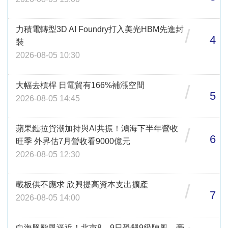
力積電轉型3D AI Foundry打入美光HBM先進封
/
4
裝
2026-08-05 10:30
大幅去槓桿 日電貿有166%補漲空間
/
5
2026-08-05 14:45
蘋果鏈拉貨潮加持與AI共振！鴻海下半年營收
/
6
旺季 外界估7月營收看9000億元
2026-08-05 12:30
載板供不應求 欣興提高資本支出擴產
/
7
2026-08-05 14:00
白海豚颱風逼近！北市8、9日恐飆9級陣風、豪