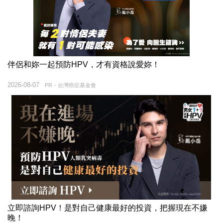
伴侶和妳一起預防HPV，才有資格說愛妳！
2026-08-07
PR・台灣癌症基金會
立即諮詢HPV！是對自己健康最好的投資，把握現在不嫌
晚！