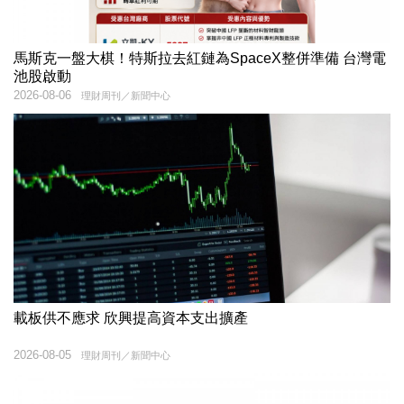
馬斯克一盤大棋！特斯拉去紅鏈為SpaceX整併準備 台灣電
池股啟動
2026-08-06
理財周刊／新聞中心
載板供不應求 欣興提高資本支出擴產
2026-08-05
理財周刊／新聞中心