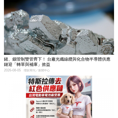
鍺、銦管制雙管齊下！ 台廠光纖線纜與化合物半導體供應
鏈迎「轉單與補庫」效益
2026-08-05
理財周刊／新聞中心