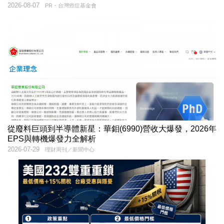
2026-08-07
PR・台灣癌症基金會
從廢料巨頭到半導體新星：華鉬(6990)營收大爆發，2026年
EPS與轉機爆發力全解析
2026-07-29
理財周刊／新聞中心