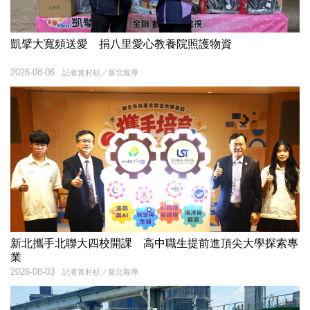
凱擘大寬頻送愛 捐八里愛心教養院照護物資
2026-08-06
記者黃村杉／新北報導
新北攜手北聯大四校開課 高中職生提前進頂尖大學探索專
業
2026-08-03
記者黃村杉／新北報導