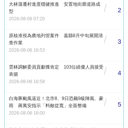
大林蒲遷村進度穩健推進 安置地街廓道路成
/
2
型
2026-08-06 07:20
原核准視為農地列管案件 嘉縣8月中旬展開清
/
3
查作業
2026-08-06 16:53
雲林調解委員貢獻獲肯定 103位績優人員接受
/
4
表揚
2026-08-06 16:58
白海豚颱風逼近！北市8、9日恐飆9級陣風、豪
/
5
雨 蔣萬安指示「料敵從寬」全面整備
2026-08-06 16:00