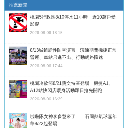
推薦新聞
桃園5行政區8/10停水11小時 近10萬戶受
影響
2026-08-06 18:15
8/13城鎮韌性防空演習 演練期間機捷正常
營運、車站只進不出、行動網路降速
2026-08-06 17:44
桃園冷飲節8/21藝文特區登場 機捷A1、
A12站快閃店暖身活動即日搶先開跑
2026-08-06 16:29
啦啦隊女神李多慧來了！ 石岡熱氣球嘉年
華8/22起登場