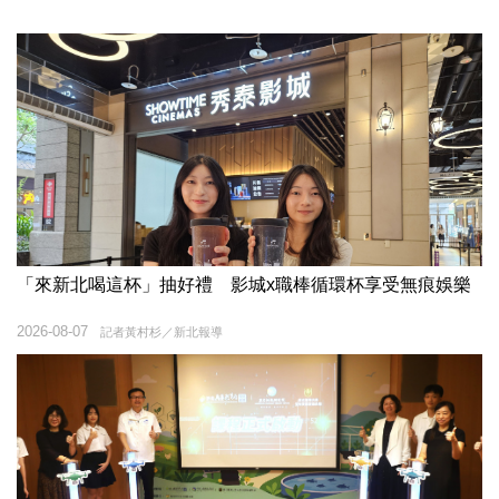
「來新北喝這杯」抽好禮 影城x職棒循環杯享受無痕娛樂
2026-08-07
記者黃村杉／新北報導