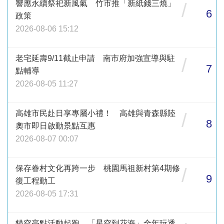
響應永續祭祀新風氣 竹市推「新紙錢三燒」
/
6
政策
2026-08-06 15:12
老宅延壽9/11截止申請 南市府加強宣導與駐
/
7
點輔導
2026-08-05 11:27
高雄市民赴日享專屬小禮！ 高雄與青森縣陸
/
8
奧市即日啟動景點互惠
2026-08-07 00:07
保存眷村文化再跨一步 桃園馬祖新村第4期修
/
9
復工程動工
2026-08-05 17:31
貓空亮點活動起跑 「星空到花海」全年玩透