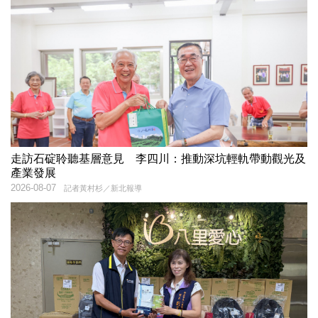
走訪石碇聆聽基層意見 李四川：推動深坑輕軌帶動觀光及
產業發展
2026-08-07
記者黃村杉／新北報導