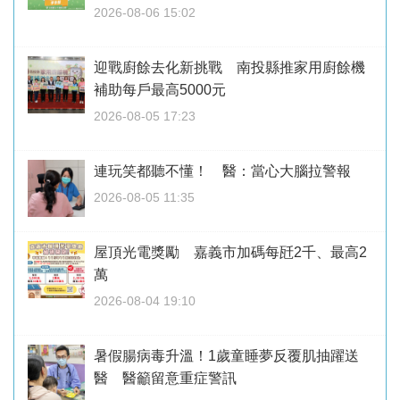
2026-08-06 15:02
迎戰廚餘去化新挑戰 南投縣推家用廚餘機
補助每戶最高5000元
2026-08-05 17:23
連玩笑都聽不懂！ 醫：當心大腦拉警報
2026-08-05 11:35
屋頂光電獎勵 嘉義市加碼每瓩2千、最高2
萬
2026-08-04 19:10
暑假腸病毒升溫！1歲童睡夢反覆肌抽躍送
醫 醫籲留意重症警訊