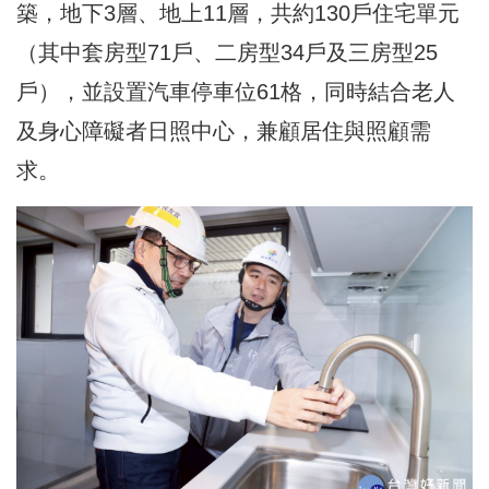
築，地下3層、地上11層，共約130戶住宅單元
（其中套房型71戶、二房型34戶及三房型25
戶），並設置汽車停車位61格，同時結合老人
及身心障礙者日照中心，兼顧居住與照顧需
求。