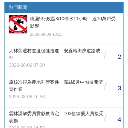
熱門新聞
桃園5行政區8/10停水11小時 近10萬戶受
影響
2026-08-06 18:15
大林蒲遷村進度穩健推進 安置地街廓道路成
/
2
型
2026-08-06 07:20
原核准視為農地列管案件 嘉縣8月中旬展開清
/
3
查作業
2026-08-06 16:53
雲林調解委員貢獻獲肯定 103位績優人員接受
/
4
表揚