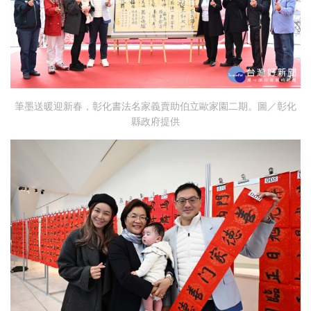
筆墨送暖迎新春，彰化書法名家義賣助伯立歐家園二期。圖／彰化
縣政府提供