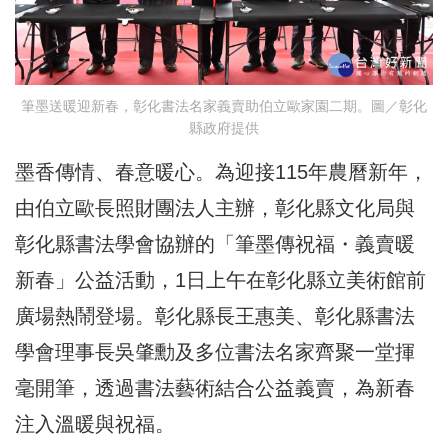
筆墨送暖迎新春，彰化書法名家義賣助伯立歐家園二期。圖／彰化
縣政府提供
墨香傳情、春意暖心。為迎接115年農曆新年，
由伯立歐長照財團法人主辦，彰化縣文化局與
彰化縣書法學會協辦的「筆墨傳祝福・義賣暖
新春」公益活動，1日上午在彰化縣立美術館前
廣場熱鬧登場。彰化縣長王惠美、彰化縣書法
學會理事長吳肇勳及多位書法名家齊聚一堂揮
毫開筆，透過書法藝術結合公益義賣，為新春
注入溫暖與祝福。