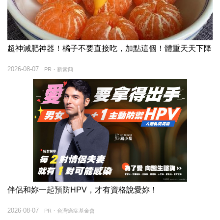
超神減肥神器！橘子不要直接吃，加點這個！體重天天下降
2026-08-07
PR・新素簡
伴侶和妳一起預防HPV，才有資格說愛妳！
2026-08-07
PR・台灣癌症基金會