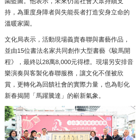
園藍圖。他表示，未來仍需社會大眾持續支
持，為重度身障者與失能長者打造安身立命的
溫暖家園。
文化局表示，活動現場義賣春聯與書藝作品，
並由15位書法名家共同創作大型書藝《駿馬開
程》，最終以28萬8,000元得標。現場另安排音
樂演奏與客製化春聯服務，讓文化不僅被欣
賞，更轉化為回饋社會的實際力量，也為彰化
新春揭開「馬躍騰達」的嶄新氣象。