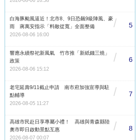
2026-08-06 16:58
白海豚颱風逼近！北市8、9日恐飆9級陣風、豪
/
5
雨 蔣萬安指示「料敵從寬」全面整備
2026-08-06 16:00
響應永續祭祀新風氣 竹市推「新紙錢三燒」
/
6
政策
2026-08-06 15:12
老宅延壽9/11截止申請 南市府加強宣導與駐
/
7
點輔導
2026-08-05 11:27
高雄市民赴日享專屬小禮！ 高雄與青森縣陸
/
8
奧市即日啟動景點互惠
2026-08-07 00:07