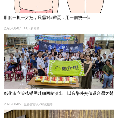
肚腩一抓一大把，只需1個雞蛋，用一個瘦一個
2026-08-07
PR・新素簡
彰化市立管弦樂團赴紐西蘭演出 以音樂外交傳遞台灣之聲
2026-08-05
記者鄧富珍／彰化報導