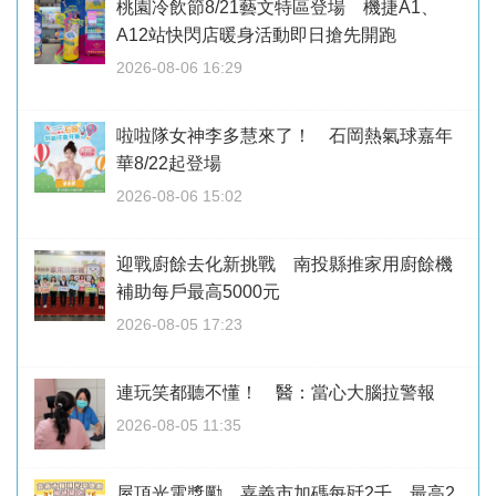
桃園冷飲節8/21藝文特區登場 機捷A1、
A12站快閃店暖身活動即日搶先開跑
2026-08-06 16:29
啦啦隊女神李多慧來了！ 石岡熱氣球嘉年
華8/22起登場
2026-08-06 15:02
迎戰廚餘去化新挑戰 南投縣推家用廚餘機
補助每戶最高5000元
2026-08-05 17:23
連玩笑都聽不懂！ 醫：當心大腦拉警報
2026-08-05 11:35
屋頂光電獎勵 嘉義市加碼每瓩2千、最高2