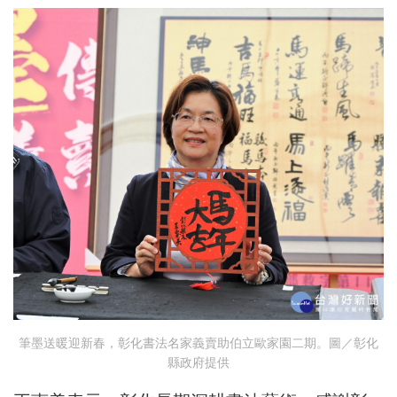
筆墨送暖迎新春，彰化書法名家義賣助伯立歐家園二期。圖／彰化
縣政府提供