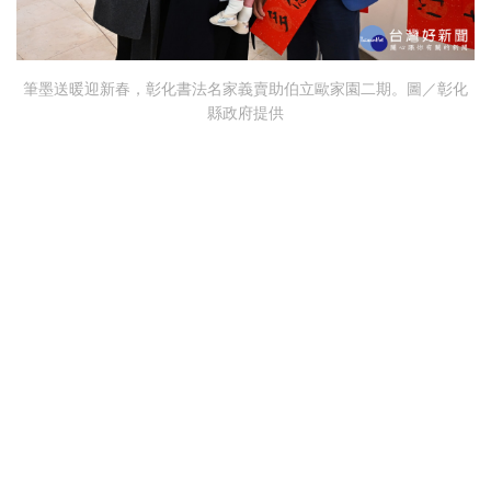
筆墨送暖迎新春，彰化書法名家義賣助伯立歐家園二期。圖／彰化
縣政府提供