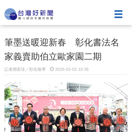
筆墨送暖迎新春 彰化書法名
家義賣助伯立歐家園二期
記者鄧富珍／彰化報導
2026-02-02 10:36