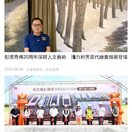
彰濱秀傳20周年深耕人文藝術 瀰力村男當代繪畫個展登場
2026-08-06
記者鄧富珍／彰化報導