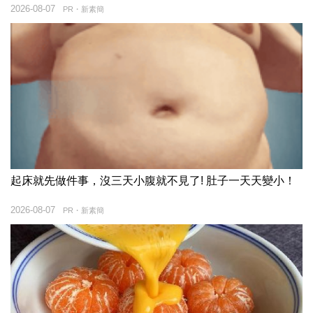
2026-08-07
PR・新素簡
起床就先做件事，沒三天小腹就不見了! 肚子一天天變小！
2026-08-07
PR・新素簡