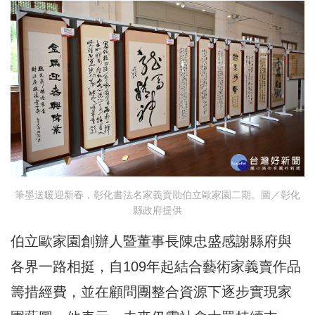
筆墨送暖迎新春，彰化書法名家義賣助伯立歐家園二期。圖／彰化
縣政府提供
伯立歐家園創辦人暨董事長陳忠盛感謝縣府與
各界一路相挺，自109年起結合藝術家義賣作品
籌措經費，並在顧問團整合資源下逐步實現家