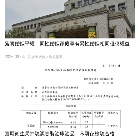
落實婚姻平權 同性婚姻家庭享有異性婚姻相同租稅權益
2026-08-04
記者陳致愷／嘉義報導
嘉縣衛生局抽驗源春製油廠油品 苯駢芘檢驗合格