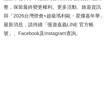
整，保留最終變更權利。更多活動、旅遊資訊
與「2026台灣燈會×超級瑪利歐・星燦嘉年華」
最新消息，請持續「慢遊嘉義LINE 官方帳
號」、Facebook及Instagram查詢。