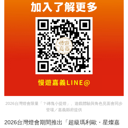
2026台灣燈會限量「？磚塊小提燈」、遊戲體驗與角色見面會同步
登場／嘉義縣府提供
2026台灣燈會期間推出「超級瑪利歐・星燦嘉