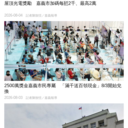
屋頂光電獎勵 嘉義市加碼每瓩2千、最高2萬
2026-08-04
記者陳致愷／嘉義報導
2500萬獎金嘉義市民專屬 「滿千送百領現金」8/3開始兌
換
2026-08-03
記者陳致愷／嘉義報導