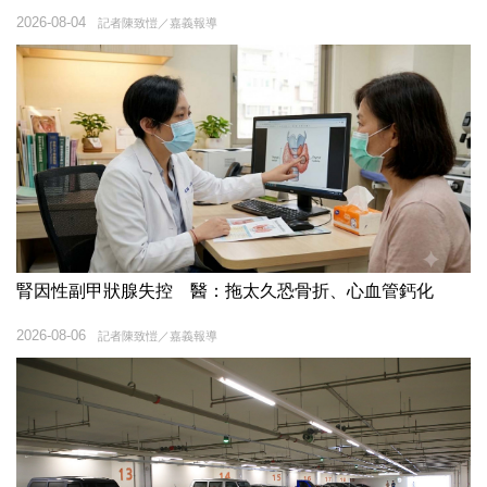
2026-08-04
記者陳致愷／嘉義報導
腎因性副甲狀腺失控 醫：拖太久恐骨折、心血管鈣化
2026-08-06
記者陳致愷／嘉義報導