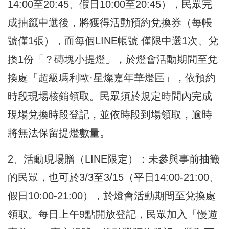
14:00至20:45、假日10:00至20:45），民眾完
成抽籤中選後，將獲得活動預約兌換券（每帳
號僅1張），而每個LINE帳號 僅限中選1次、兌
換1份「？磚塊小提燈」，於燈會活動期間至兌
換處「超級瑪利歐·星燦嘉年華燈區」，依預約
時段現場核銷領取。民眾須於規定時間內完成
現場兌換時段登記，並依時段到場領取，逾時
將無法保留提燈數量。
2、活動現場贈（LINE限定）：未參與事前抽籤
的民眾，也可於3/3至3/15（平日14:00-21:00、
假日10:00-21:00），於燈會活動期間至兌換處
領取。每日上午9點開放登記，民眾加入「慢遊