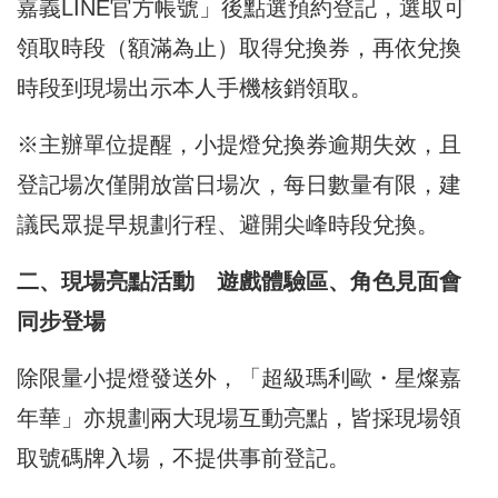
嘉義LINE官方帳號」後點選預約登記，選取可
領取時段（額滿為止）取得兌換券，再依兌換
時段到現場出示本人手機核銷領取。
※主辦單位提醒，小提燈兌換券逾期失效，且
登記場次僅開放當日場次，每日數量有限，建
議民眾提早規劃行程、避開尖峰時段兌換。
二、現場亮點活動 遊戲體驗區、角色見面會
同步登場
除限量小提燈發送外，「超級瑪利歐・星燦嘉
年華」亦規劃兩大現場互動亮點，皆採現場領
取號碼牌入場，不提供事前登記。