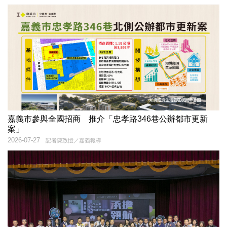
嘉義市參與全國招商 推介「忠孝路346巷公辦都市更新
案」
2026-07-27
記者陳致愷／嘉義報導