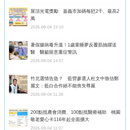
屋頂光電獎勵 嘉義市加碼每瓩2千、最高2
萬
2026-08-04 19:10
暑假腸病毒升溫！1歲童睡夢反覆肌抽躍送
醫 醫籲留意重症警訊
2026-08-04 14:57
竹北選情告急？ 藍營參選人杜文中致信鄭
麗文：藍白合作絕不能喪失尊嚴
2026-08-04 11:28
200點抵農會消費、100點抵醫療補助 桃園
敬老愛心卡116年起全面擴大
2026-08-04 11:07