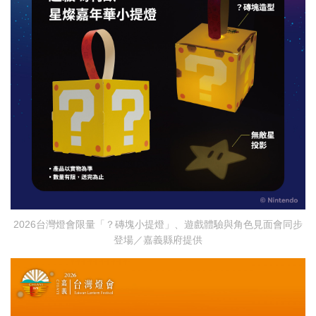
2026台灣燈會限量「？磚塊小提燈」、遊戲體驗與角色見面會同步
登場／嘉義縣府提供