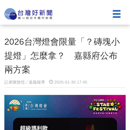
2026台灣燈會限量「？磚塊小
提燈」怎麼拿？ 嘉縣府公布
兩方案
記者陳致愷／嘉義報導
2026-01-30 17:45