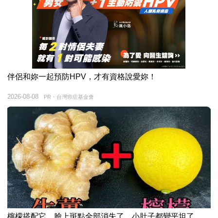
伴侶和妳一起預防HPV，才有資格說愛妳！
2026-08-08
PR・台灣癌症基金會
檸檬搭配它，臉上斑點全部消失了，小肚子都變平坦了