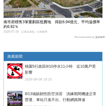
南市府標售3筆重劃區抵費地 得款6.94億元、平均溢價率
約6.92％
2026-07-28
記者莊漢昌／台南報導
Recommended by
推薦新聞
桃園5行政區8/10停水11小時 近10萬戶受
影響
2026-08-06 18:15
8/13城鎮韌性防空演習 演練期間機捷正常
營運、車站只進不出、行動網路降速