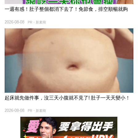
一週有感！肚子整個都消下去了！免節食，排空順暢就夠
2026-08-08
PR・新素簡
起床就先做件事，沒三天小腹就不見了! 肚子一天天變小！
2026-08-08
PR・新素簡