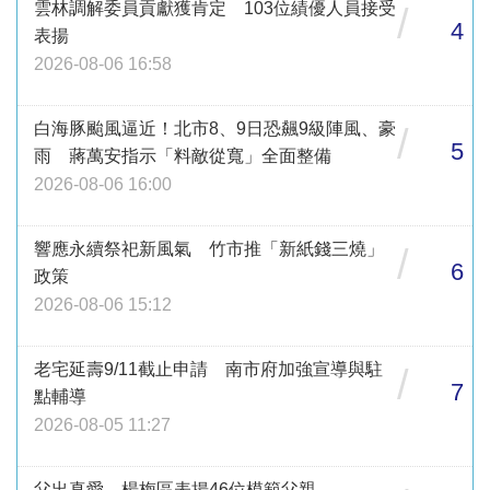
雲林調解委員貢獻獲肯定 103位績優人員接受
/
4
表揚
2026-08-06 16:58
白海豚颱風逼近！北市8、9日恐飆9級陣風、豪
/
5
雨 蔣萬安指示「料敵從寬」全面整備
2026-08-06 16:00
響應永續祭祀新風氣 竹市推「新紙錢三燒」
/
6
政策
2026-08-06 15:12
老宅延壽9/11截止申請 南市府加強宣導與駐
/
7
點輔導
2026-08-05 11:27
父出真愛 楊梅區表揚46位模範父親