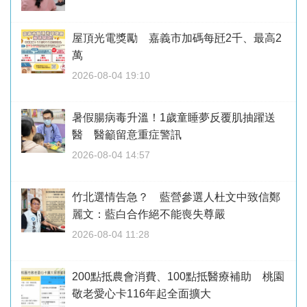
屋頂光電獎勵 嘉義市加碼每瓩2千、最高2
萬
2026-08-04 19:10
暑假腸病毒升溫！1歲童睡夢反覆肌抽躍送
醫 醫籲留意重症警訊
2026-08-04 14:57
竹北選情告急？ 藍營參選人杜文中致信鄭
麗文：藍白合作絕不能喪失尊嚴
2026-08-04 11:28
200點抵農會消費、100點抵醫療補助 桃園
敬老愛心卡116年起全面擴大