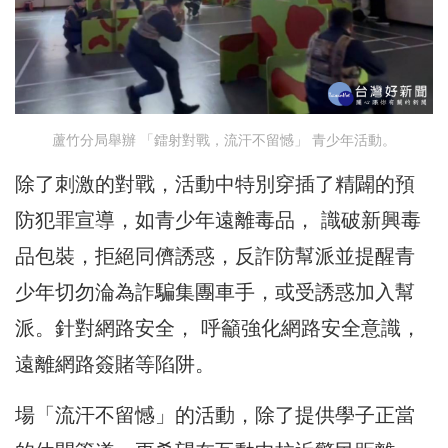
蘆竹分局舉辦 「鐳射對戰，流汗不留憾」 青少年活動。
除了刺激的對戰，活動中特別穿插了精闢的預
防犯罪宣導，如青少年遠離毒品， 識破新興毒
品包裝，拒絕同儕誘惑，反詐防幫派並提醒青
少年切勿淪為詐騙集團車手，或受誘惑加入幫
派。針對網路安全， 呼籲強化網路安全意識，
遠離網路簽賭等陷阱。
場「流汗不留憾」的活動，除了提供學子正當