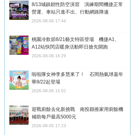
8/13城鎮韌性防空演習 演練期間機捷正常
營運、車站只進不出、行動網路降速
2026-08-06 17:44
桃園冷飲節8/21藝文特區登場 機捷A1、
A12站快閃店暖身活動即日搶先開跑
2026-08-06 16:29
啦啦隊女神李多慧來了！ 石岡熱氣球嘉年
華8/22起登場
2026-08-06 15:02
迎戰廚餘去化新挑戰 南投縣推家用廚餘機
補助每戶最高5000元
2026-08-05 17:23