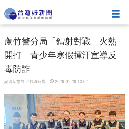
蘆竹警分局「鐳射對戰」火熱
開打 青少年寒假揮汗宣導反
毒防詐 ​
記者葉志成 ／桃園報導
2026-01-29 10:02