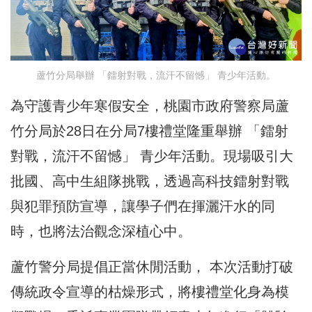
蘆竹分局舉辦 「鐳射對戰，流汗不留憾」 青少年活動。
為守護青少年寒假安全，桃園市政府警察局蘆
竹分局於28日在分局7樓禮堂隆重舉辦 「鐳射
對戰，流汗不留憾」 青少年活動。現場吸引大
批國、高中生組隊挑戰，透過高科技鐳射對戰
與犯罪預防宣導，讓學子們在揮灑汗水的同
時，也將法治觀念深植心中。
蘆竹警分局提倡正當休閒活動， 本次活動打破
傳統政令宣導的枯燥形式，將樓禮堂化身為模