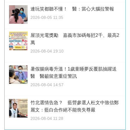
連玩笑都聽不懂！ 醫：當心大腦拉警報
2026-08-05 11:35
屋頂光電獎勵 嘉義市加碼每瓩2千、最高2
萬
2026-08-04 19:10
暑假腸病毒升溫！1歲童睡夢反覆肌抽躍送
醫 醫籲留意重症警訊
2026-08-04 14:57
竹北選情告急？ 藍營參選人杜文中致信鄭
麗文：藍白合作絕不能喪失尊嚴
2026-08-04 11:28