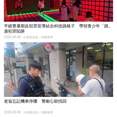
平鎮警暑期反犯罪宣導結合科技跳格子 帶領青少年「跳」
過犯罪陷阱
2026-08-08
記者葉志成 ／桃園報導
老翁忘記機車停哪 警耐心助找回
2026-08-09
記者葉志成 ／桃園報導