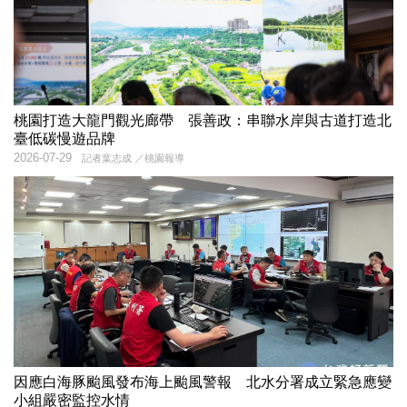
桃園打造大龍門觀光廊帶 張善政：串聯水岸與古道打造北
臺低碳慢遊品牌
2026-07-29
記者葉志成 ／桃園報導
因應白海豚颱風發布海上颱風警報 北水分署成立緊急應變
小組嚴密監控水情