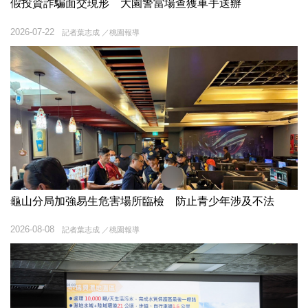
假投資詐騙面交現形 大園警當場查獲車手送辦
2026-07-22
記者葉志成 ／桃園報導
龜山分局加強易生危害場所臨檢 防止青少年涉及不法
2026-08-08
記者葉志成 ／桃園報導