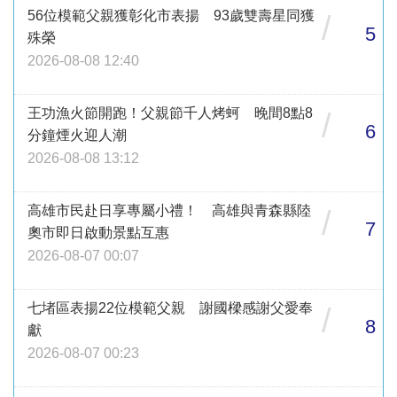
56位模範父親獲彰化市表揚 93歲雙壽星同獲
/
5
殊榮
2026-08-08 12:40
王功漁火節開跑！父親節千人烤蚵 晚間8點8
/
6
分鐘煙火迎人潮
2026-08-08 13:12
高雄市民赴日享專屬小禮！ 高雄與青森縣陸
/
7
奧市即日啟動景點互惠
2026-08-07 00:07
七堵區表揚22位模範父親 謝國樑感謝父愛奉
/
8
獻
2026-08-07 00:23