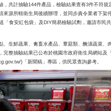
，共計抽驗144件產品，檢驗結果查有3件不符規
請來源所轄衛生局後續辦理，並同步責令業者下架
送「食安紅包袋」及DIY簡易檢驗試劑，邀請市民
點、生鮮蔬果、禽畜水產品、蕈菇類、醃漬蔬菜、
，完整抽驗結果已公布於桃園市政府衛生局網站及
cg.gov.tw/
)「新聞稿」專區，供民眾查詢參考。