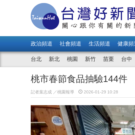
政治頻道
社會頻道
生活頻道
健康頻
台北
新北
桃園
新竹
苗栗
台中
桃市春節食品抽驗144件
記者葉志成 ／桃園報導
2026-01-29 10:28