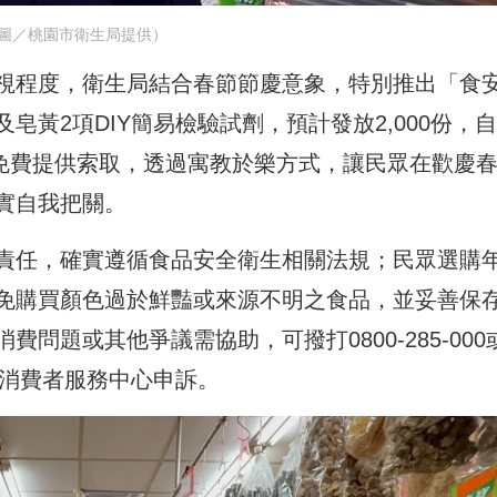
圖／桃園市衛生局提供）
視程度，衛生局結合春節節慶意象，特別推出「食
黃2項DIY簡易檢驗試劑，預計發放2,000份，自
所免費提供索取，透過寓教於樂方式，讓民眾在歡慶
實自我把關。
責任，確實遵循食品安全衛生相關法規；民眾選購
免購買顏色過於鮮豔或來源不明之食品，並妥善保
問題或其他爭議需協助，可撥打0800-285-000
市消費者服務中心申訴。