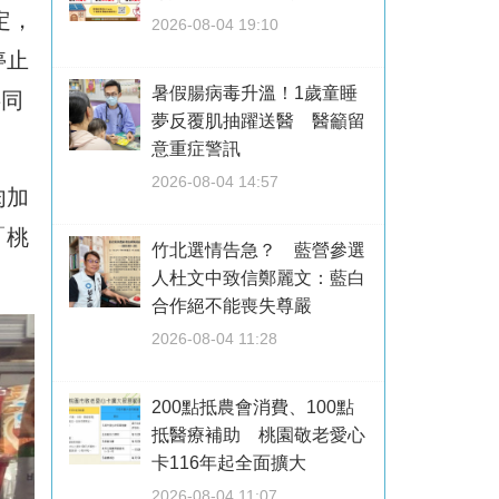
定，
2026-08-04 19:10
停止
暑假腸病毒升溫！1歲童睡
共同
夢反覆肌抽躍送醫 醫籲留
意重症警訊
2026-08-04 14:57
肉加
「桃
竹北選情告急？ 藍營參選
人杜文中致信鄭麗文：藍白
合作絕不能喪失尊嚴
2026-08-04 11:28
200點抵農會消費、100點
抵醫療補助 桃園敬老愛心
卡116年起全面擴大
2026-08-04 11:07