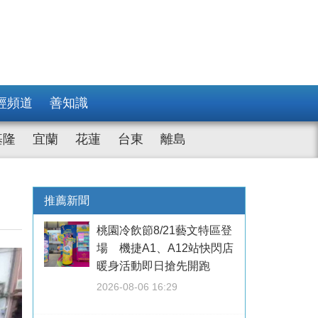
經頻道
善知識
基隆
宜蘭
花蓮
台東
離島
推薦新聞
桃園冷飲節8/21藝文特區登
場 機捷A1、A12站快閃店
暖身活動即日搶先開跑
2026-08-06 16:29