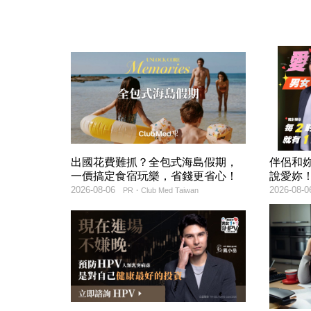
出國花費難抓？全包式海島假期，
伴侶和
一價搞定食宿玩樂，省錢更省心！
說愛妳
2026-08-06
2026-08-0
PR・Club Med Taiwan