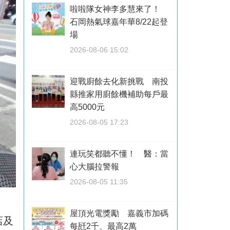
啦啦隊女神李多慧來了！
石岡熱氣球嘉年華8/22起登
場
2026-08-06 15:02
迎戰廚餘去化新挑戰 南投
縣推家用廚餘機補助每戶最
高5000元
2026-08-05 17:23
連玩笑都聽不懂！ 醫：當
心大腦拉警報
2026-08-05 11:35
屋頂光電獎勵 嘉義市加碼
店及
每瓩2千、最高2萬