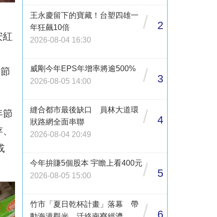
王永慶留下的寶藏！台塑四雄一
/
2
年狂飆10倍
安紅
2026-08-04 16:30
威剛今年EPS年增率將逾500%
/
春節
3
2026-08-05 14:00
縫合都市最後缺口 員林大道環
/
年節
4
狀路網全面串聯
存、
2026-08-04 20:49
或
今年拚賺5個股本 宇瞻上看400元
/
5
2026-08-05 15:00
竹市「夏日乾杯計畫」落幕 帶
/
6
動海港觀光、活絡南寮經濟