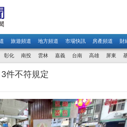
道
旅遊頻道
地方頻道
市場快訊
房產頻道
財
彰化
南投
雲林
嘉義
台南
高雄
屏東
 3件不符規定