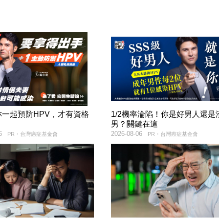
妳一起預防HPV，才有資格
1/2機率淪陷！你是好男人還是
！
男？關鍵在這
6
2026-08-06
PR・台灣癌症基金會
PR・台灣癌症基金會