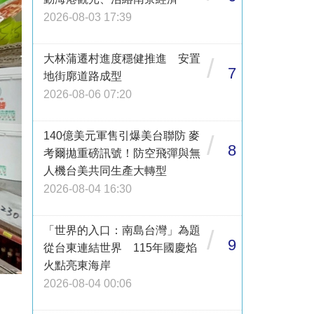
2026-08-03 17:39
大林蒲遷村進度穩健推進 安置
/
7
地街廓道路成型
2026-08-06 07:20
140億美元軍售引爆美台聯防 麥
/
8
考爾拋重磅訊號！防空飛彈與無
人機台美共同生產大轉型
2026-08-04 16:30
「世界的入口：南島台灣」為題
/
9
從台東連結世界 115年國慶焰
火點亮東海岸
2026-08-04 00:06