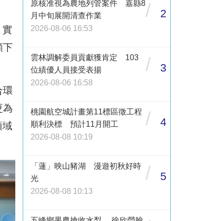
原核准視為農地列管案件 嘉縣8
/
2
月中旬展開清查作業
，實
2026-08-06 16:53
顯下
雲林調解委員貢獻獲肯定 103
/
。
3
位績優人員接受表揚
2026-08-06 16:58
合環
更為
桃園航空城計畫第11標區徵工程
/
4
順利決標 預計11月開工
領域
2026-08-08 10:19
「蓮」映山豬湖 漫遊初秋好時
/
5
光
2026-08-08 10:13
五峰鄉果農搶收水梨 徐欣瑩臉