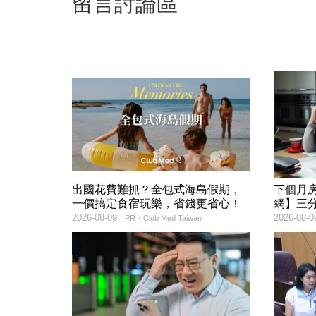
留言討論區
出國花費難抓？全包式海島假期，
下個月
一價搞定食宿玩樂，省錢更省心！
網】三
2026-08-09
2026-08-0
PR・Club Med Taiwan