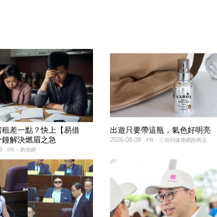
房租差一點？快上【易借
出遊只要帶這瓶，氣色好明亮
分鐘解決燃眉之急
2026-08-09
PR・三得利健康網路商店
9
PR・易借網