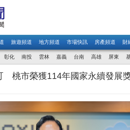
道
旅遊頻道
地方頻道
市場快訊
房產頻道
財
彰化
南投
雲林
嘉義
台南
高雄
屏東
可 桃市榮獲114年國家永續發展