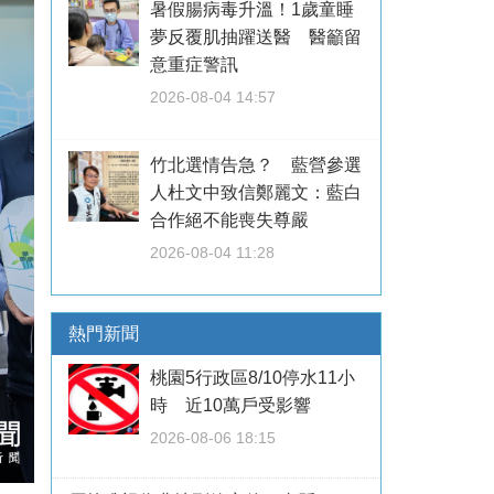
暑假腸病毒升溫！1歲童睡
夢反覆肌抽躍送醫 醫籲留
意重症警訊
2026-08-04 14:57
竹北選情告急？ 藍營參選
人杜文中致信鄭麗文：藍白
合作絕不能喪失尊嚴
2026-08-04 11:28
熱門新聞
桃園5行政區8/10停水11小
時 近10萬戶受影響
2026-08-06 18:15