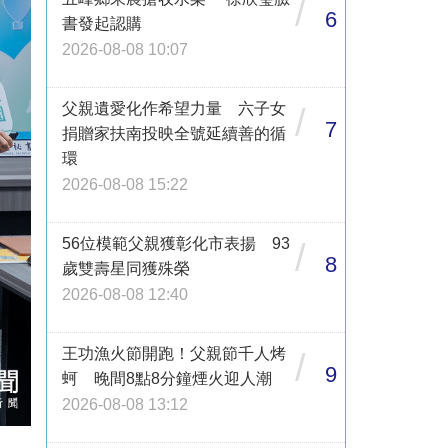
/
6
書發起認購
2026-08-08 10:07
父親遺愛化作希望力量 六子女
/
7
捐贈家扶南投映全號延續善的循
環
2026-08-08 15:22
56位模範父親獲彰化市表揚 93
/
8
歲雙壽星同獲殊榮
2026-08-08 12:40
王功漁火節開跑！父親節千人烤
/
9
蚵 晚間8點8分鐘煙火迎人潮
2026-08-08 13:12