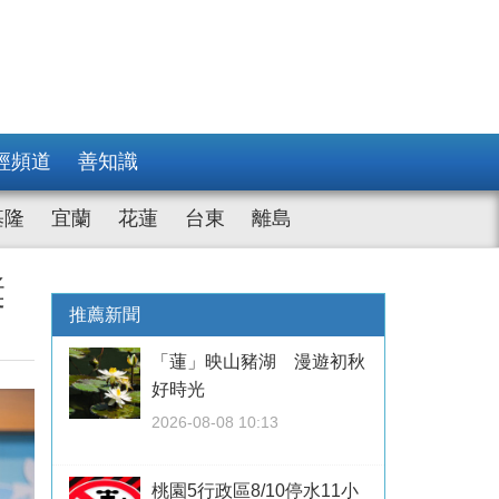
經頻道
善知識
基隆
宜蘭
花蓮
台東
離島
獎
推薦新聞
「蓮」映山豬湖 漫遊初秋
好時光
2026-08-08 10:13
桃園5行政區8/10停水11小