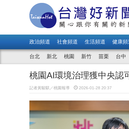
政治頻道
社會頻道
生活頻道
健康頻
台北
新北
桃園
新竹
苗栗
台中
桃園AI環境治理獲中央認
記者黃駿騏／桃園報導
2026-01-28 20:37