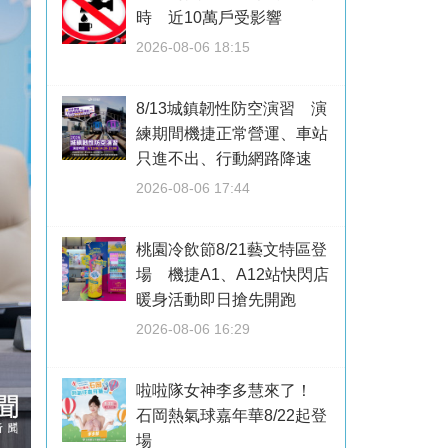
時 近10萬戶受影響
2026-08-06 18:15
8/13城鎮韌性防空演習 演
練期間機捷正常營運、車站
只進不出、行動網路降速
2026-08-06 17:44
桃園冷飲節8/21藝文特區登
場 機捷A1、A12站快閃店
暖身活動即日搶先開跑
2026-08-06 16:29
啦啦隊女神李多慧來了！
石岡熱氣球嘉年華8/22起登
場