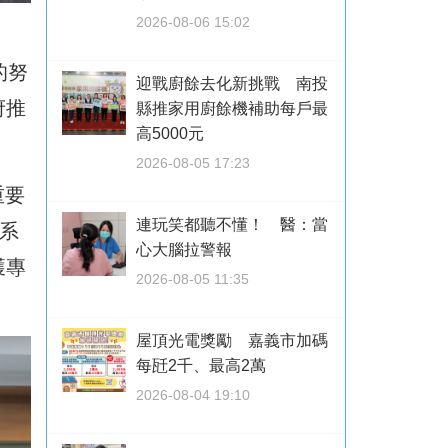
2026-08-06 15:02
的努
迎戰廚餘去化新挑戰 南投
府推
縣推家用廚餘機補助每戶最
高5000元
2026-08-05 17:23
重要
連玩笑都聽不懂！ 醫：當
系
心大腦拉警報
獲專
2026-08-05 11:35
屋頂光電獎勵 嘉義市加碼
每瓩2千、最高2萬
2026-08-04 19:10