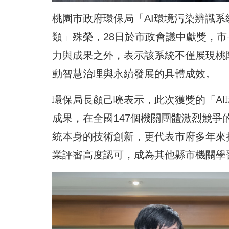
桃園市政府環保局「AI環境污染辨識系
類」殊榮，28日於市政會議中獻獎，
力與成果之外，表示該系統不僅展現桃
動智慧治理與永續發展的具體成效。
環保局長顏己喨表示，此次獲獎的「A
成果，在全國147個機關團體激烈競
統本身的技術創新，更代表市府多年來
業評審高度認可，成為其他縣市機關學