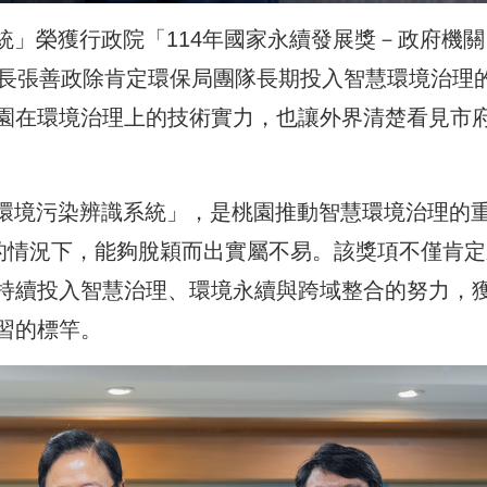
統」榮獲行政院「114年國家永續發展獎－政府機關
市長張善政除肯定環保局團隊長期投入智慧環境治理
園在環境治理上的技術實力，也讓外界清楚看見市
I環境污染辨識系統」，是桃園推動智慧環境治理的
爭的情況下，能夠脫穎而出實屬不易。該獎項不僅肯定
持續投入智慧治理、環境永續與跨域整合的努力，
習的標竿。