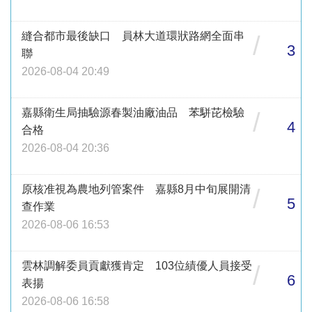
縫合都市最後缺口 員林大道環狀路網全面串
/
3
聯
2026-08-04 20:49
嘉縣衛生局抽驗源春製油廠油品 苯駢芘檢驗
/
4
合格
2026-08-04 20:36
原核准視為農地列管案件 嘉縣8月中旬展開清
/
5
查作業
2026-08-06 16:53
雲林調解委員貢獻獲肯定 103位績優人員接受
/
6
表揚
2026-08-06 16:58