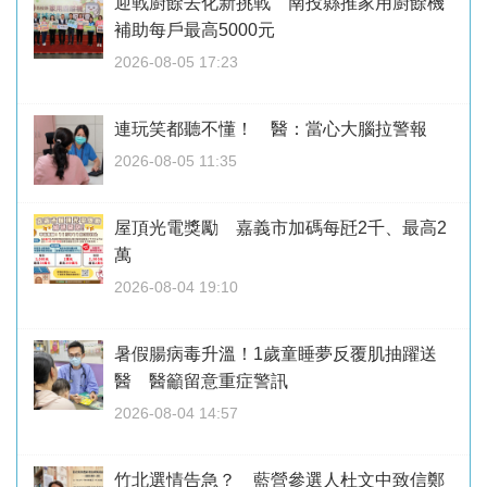
迎戰廚餘去化新挑戰 南投縣推家用廚餘機
補助每戶最高5000元
2026-08-05 17:23
連玩笑都聽不懂！ 醫：當心大腦拉警報
2026-08-05 11:35
屋頂光電獎勵 嘉義市加碼每瓩2千、最高2
萬
2026-08-04 19:10
暑假腸病毒升溫！1歲童睡夢反覆肌抽躍送
醫 醫籲留意重症警訊
2026-08-04 14:57
竹北選情告急？ 藍營參選人杜文中致信鄭