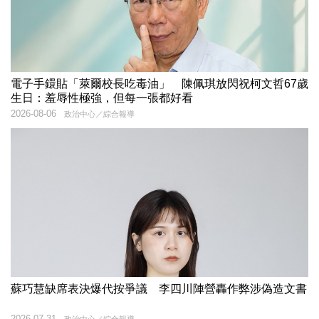
電子手鐶貼「萊爾校長吃毒油」 陳佩琪放閃祝柯文哲67歲
生日：羞辱性極強，但每一張都好看
2026-08-06
政治中心／綜合報導
蘇巧慧缺席表決爆代按爭議 李四川陣營轟作弊涉偽造文書
2026-07-31
政治中心／綜合報導