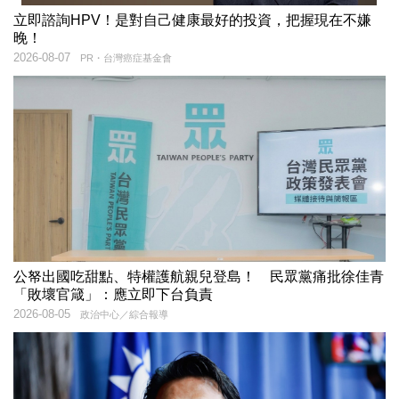
立即諮詢HPV！是對自己健康最好的投資，把握現在不嫌
晚！
2026-08-07
PR・台灣癌症基金會
公帑出國吃甜點、特權護航親兒登島！ 民眾黨痛批徐佳青
「敗壞官箴」：應立即下台負責
2026-08-05
政治中心／綜合報導