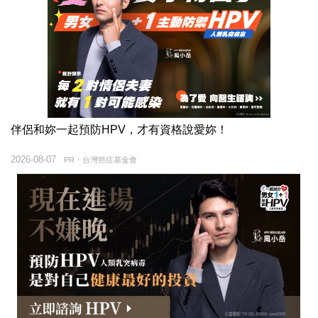
伴侶和妳一起預防HPV，才有資格說愛妳！
2026-08-07
PR・台灣癌症基金會