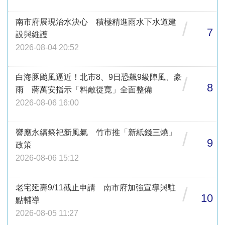
南市府展現治水決心 積極精進雨水下水道建
/
7
設與維護
2026-08-04 20:52
白海豚颱風逼近！北市8、9日恐飆9級陣風、豪
/
8
雨 蔣萬安指示「料敵從寬」全面整備
2026-08-06 16:00
響應永續祭祀新風氣 竹市推「新紙錢三燒」
/
9
政策
2026-08-06 15:12
老宅延壽9/11截止申請 南市府加強宣導與駐
/
10
點輔導
2026-08-05 11:27