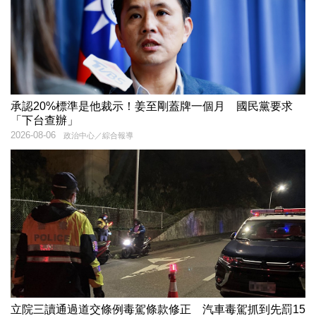
承認20%標準是他裁示！姜至剛蓋牌一個月 國民黨要求
「下台查辦」
2026-08-06
政治中心／綜合報導
立院三讀通過道交條例毒駕條款修正 汽車毒駕抓到先罰15