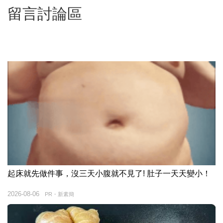
留言討論區
起床就先做件事，沒三天小腹就不見了! 肚子一天天變小！
2026-08-06
PR・新素簡