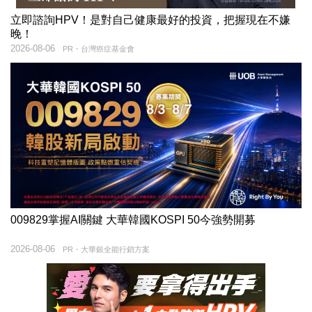
立即諮詢HPV！是對自己健康最好的投資，把握現在不嫌
晚！
2026-08-06
PR・台灣癌症基金會
009829掌握AI關鍵 大華韓國KOSPI 50今強勢開募
2026-08-06
PR・大華銀全能行銷方案