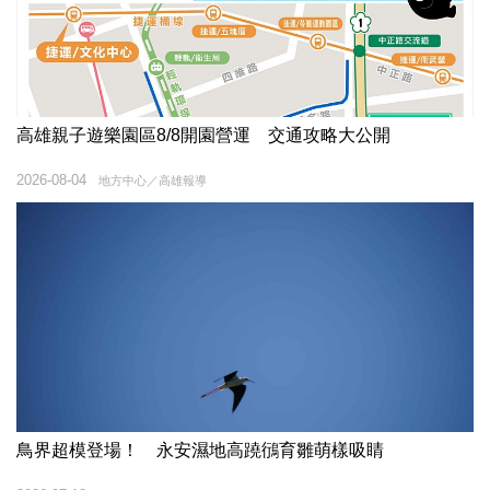
高雄親子遊樂園區8/8開園營運 交通攻略大公開
2026-08-04
地方中心／高雄報導
鳥界超模登場！ 永安濕地高蹺鴴育雛萌樣吸睛