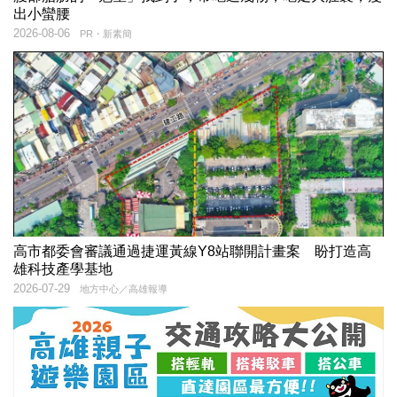
出小蠻腰
2026-08-06
PR・新素簡
高市都委會審議通過捷運黃線Y8站聯開計畫案 盼打造高
雄科技產學基地
2026-07-29
地方中心／高雄報導