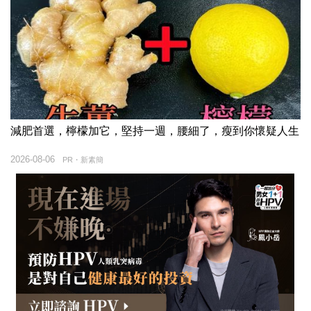
減肥首選，檸檬加它，堅持一週，腰細了，瘦到你懷疑人生
2026-08-06
PR・新素簡