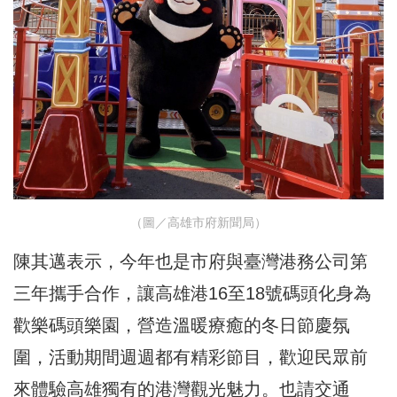
（圖／高雄市府新聞局）
陳其邁表示，今年也是市府與臺灣港務公司第
三年攜手合作，讓高雄港16至18號碼頭化身為
歡樂碼頭樂園，營造溫暖療癒的冬日節慶氛
圍，活動期間週週都有精彩節目，歡迎民眾前
來體驗高雄獨有的港灣觀光魅力。也請交通