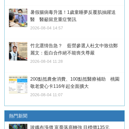
暑假腸病毒升溫！1歲童睡夢反覆肌抽躍送
醫 醫籲留意重症警訊
2026-08-04 14:57
竹北選情告急？ 藍營參選人杜文中致信鄭
麗文：藍白合作絕不能喪失尊嚴
2026-08-04 11:28
200點抵農會消費、100點抵醫療補助 桃園
敬老愛心卡116年起全面擴大
2026-08-04 11:07
熱門新聞
玻纖布漲價 富喬落底轉強 目標價135元