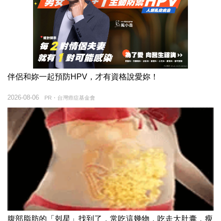
伴侶和妳一起預防HPV，才有資格說愛妳！
2026-08-06
PR・台灣癌症基金會
腹部脂肪的「剋星」找到了，常吃這幾物，吃走大肚囊，瘦