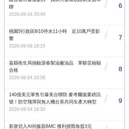
/
6
聯
2026-08-04 20:49
桃園5行政區8/10停水11小時 近10萬戶受影
/
7
響
2026-08-06 18:15
嘉縣衛生局抽驗源春製油廠油品 苯駢芘檢驗
/
8
合格
2026-08-04 20:36
140億美元軍售引爆美台聯防 麥考爾拋重磅訊
/
9
號！防空飛彈與無人機台美共同生產大轉型
2026-08-04 16:30
新唐切入AI伺服器BMC 獲利挑戰每股3元