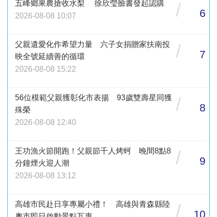
五峰鄉果農搶收水梨 徐欣瑩臉書發起認購
/
6
2026-08-08 10:07
父親遺愛化作希望力量 六子女捐贈家扶南投
/
7
映全號延續善的循環
2026-08-08 15:22
56位模範父親獲彰化市表揚 93歲雙壽星同獲
/
8
殊榮
2026-08-08 12:40
王功漁火節開跑！父親節千人烤蚵 晚間8點8
/
9
分鐘煙火迎人潮
2026-08-08 13:12
高雄市民赴日享專屬小禮！ 高雄與青森縣陸
/
10
奧市即日啟動景點互惠