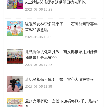
A12站快閃店暖身活動即日搶先開跑
2026-08-06 16:29
啦啦隊女神李多慧來了！ 石岡熱氣球嘉年
華8/22起登場
2026-08-06 15:02
迎戰廚餘去化新挑戰 南投縣推家用廚餘機
補助每戶最高5000元
2026-08-05 17:23
連玩笑都聽不懂！ 醫：當心大腦拉警報
2026-08-05 11:35
屋頂光電獎勵 嘉義市加碼每瓩2千、最高2