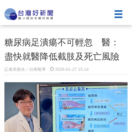
糖尿病足潰瘍不可輕忽 醫：
盡快就醫降低截肢及死亡風險
記者吳順永／台南報導
2026-01-27 15:14