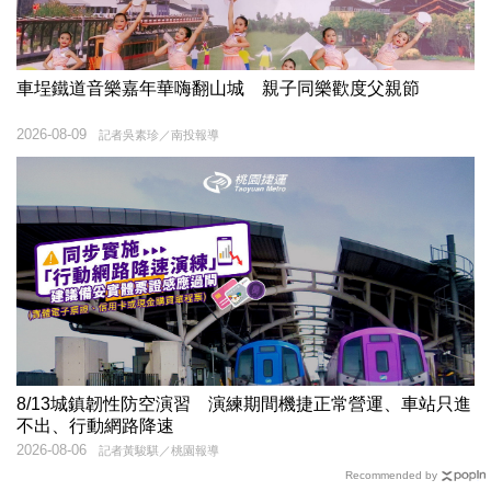
車埕鐵道音樂嘉年華嗨翻山城 親子同樂歡度父親節
2026-08-09
記者吳素珍／南投報導
8/13城鎮韌性防空演習 演練期間機捷正常營運、車站只進
不出、行動網路降速
2026-08-06
記者黃駿騏／桃園報導
Recommended by