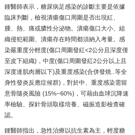
鍾醫師表示，糖尿病足感染的診斷主要是依據
臨床判斷，檢視潰瘍傷口周圍是否出現紅、
腫、熱、痛或膿性分泌物。潰瘍傷口大小、組
織侵犯範圍、潰瘍存在時間都須納入考量。感
染嚴重度分輕度(傷口周圍發紅<2公分且深度僅
至皮下組織)，中度(傷口周圍發紅2公分以上且
深度達肌肉層以下)及重度感染(合併發燒..等全
身性發炎反應症候群)，對於中、重度感染需留
意骨隨炎風險 (15%~60%)，可藉由血球沉降速
率檢驗、探針骨頭取樣培養、磁振造影檢查確
認。
鍾醫師指出，急性治療以抗生素為主，輕度糖