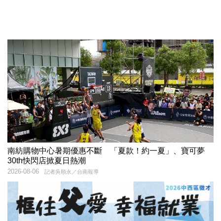
南紡購物中心暑期優惠不斷 「夏款！約一夏」、寶可夢
30th快閃店掀夏日熱潮
2026-08-06
記者吳順永／台南報導