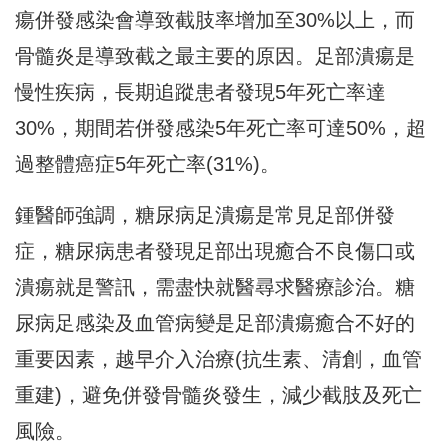
瘍併發感染會導致截肢率增加至30%以上，而
骨髓炎是導致截之最主要的原因。足部潰瘍是
慢性疾病，長期追蹤患者發現5年死亡率達
30%，期間若併發感染5年死亡率可達50%，超
過整體癌症5年死亡率(31%)。
鍾醫師強調，糖尿病足潰瘍是常見足部併發
症，糖尿病患者發現足部出現癒合不良傷口或
潰瘍就是警訊，需盡快就醫尋求醫療診治。糖
尿病足感染及血管病變是足部潰瘍癒合不好的
重要因素，越早介入治療(抗生素、清創，血管
重建)，避免併發骨髓炎發生，減少截肢及死亡
風險。