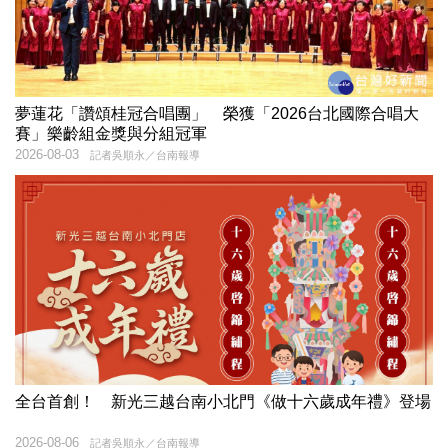
夢蓮花「讚頌桂冠合唱團」 榮獲「2026台北國際合唱大
賽」樂齡組金獎與分組冠軍
2026-08-03
記者吳順永／台南報導
全台首創！ 新光三越台南小北門《做十六歲成年禮》登場
2026-08-06
記者吳順永／台南報導