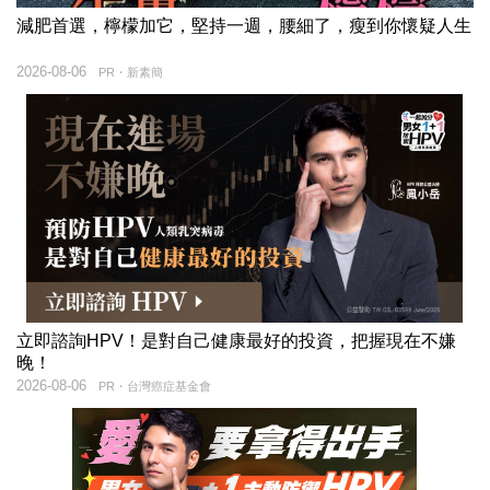
減肥首選，檸檬加它，堅持一週，腰細了，瘦到你懷疑人生
2026-08-06
PR・新素簡
立即諮詢HPV！是對自己健康最好的投資，把握現在不嫌
晚！
2026-08-06
PR・台灣癌症基金會