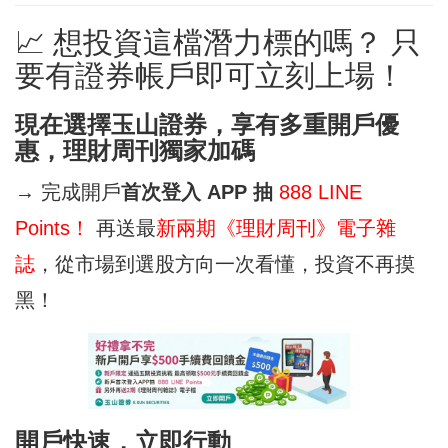
📈 想投資這檔潛力標的嗎？ 只
要有證券帳戶即可立刻上場！
現在選擇玉山證券，享有多重開戶優
惠，理財周刊獨家加碼
→ 完成開戶
首次登入 APP 抽
888 LINE
Points！
再送最
新兩期《理財周刊》電子雜
誌
，從市場到選股方向一次看懂，投資不再摸
黑！
開戶快速，立即行動