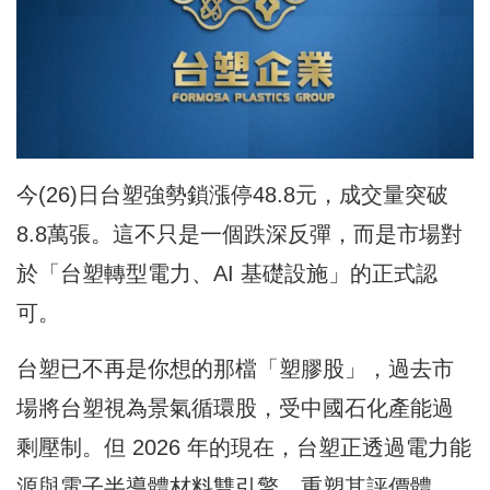
今(26)日台塑強勢鎖漲停48.8元，成交量突破
8.8萬張。這不只是一個跌深反彈，而是市場對
於「台塑轉型電力、AI 基礎設施」的正式認
可。
台塑已不再是你想的那檔「塑膠股」，過去市
場將台塑視為景氣循環股，受中國石化產能過
剩壓制。但 2026 年的現在，台塑正透過電力能
源與電子半導體材料雙引擎，重塑其評價體