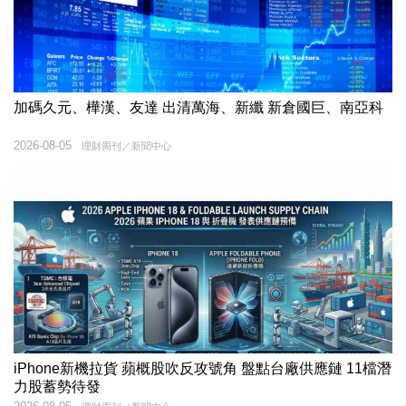
加碼久元、樺漢、友達 出清萬海、新纖 新倉國巨、南亞科
2026-08-05
理財周刊／新聞中心
iPhone新機拉貨 蘋概股吹反攻號角 盤點台廠供應鏈 11檔潛
力股蓄勢待發