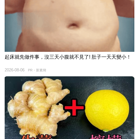
起床就先做件事，沒三天小腹就不見了! 肚子一天天變小！
2026-08-06
PR・新素簡