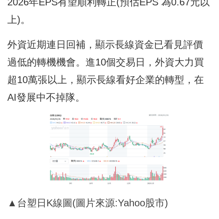
2026年EPS有望順利轉正(預估EPS 為0.67元以
上)。
外資近期連日回補，顯示長線資金已看見評價
過低的轉機機會。進10個交易日，外資大力買
超10萬張以上，顯示長線看好企業的轉型，在
AI發展中不掉隊。
▲台塑日K線圖(圖片來源:Yahoo股市)