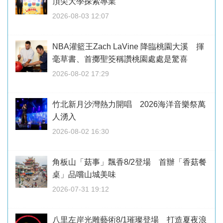
頂尖大學探索專業
2026-08-03 12:07
NBA灌籃王Zach LaVine 降臨桃園大溪 揮
毫草書、首擲聖筊稱讚桃園處處是驚喜
2026-08-02 17:29
竹北新月沙灣熱力開唱 2026海洋音樂祭萬
人湧入
2026-08-02 16:30
角板山「菇事」飄香8/2登場 首辦「香菇餐
桌」品嚐山城美味
2026-07-31 19:12
八里左岸光雕藝術8/1璀璨登場 打造夏夜浪