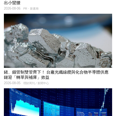
出小蠻腰
2026-08-06
PR・新素簡
鍺、銦管制雙管齊下！ 台廠光纖線纜與化合物半導體供應
鏈迎「轉單與補庫」效益
2026-08-05
理財周刊／新聞中心