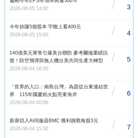
威剛今年EPS年增率將逾500%
/
3
2026-08-05 14:00
今年拚賺5個股本 宇瞻上看400元
/
4
2026-08-05 15:00
140億美元軍售引爆美台聯防 麥考爾拋重磅訊
/
5
號！防空飛彈與無人機台美共同生產大轉型
2026-08-04 16:30
「世界的入口：南島台灣」為題從台東連結世
/
6
界 115年國慶焰火點亮東海岸
2026-08-04 00:06
新唐切入AI伺服器BMC 獲利挑戰每股3元
/
7
2026-08-04 15:30