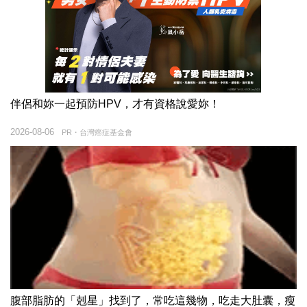
伴侶和妳一起預防HPV，才有資格說愛妳！
2026-08-06
PR・台灣癌症基金會
腹部脂肪的「剋星」找到了，常吃這幾物，吃走大肚囊，瘦