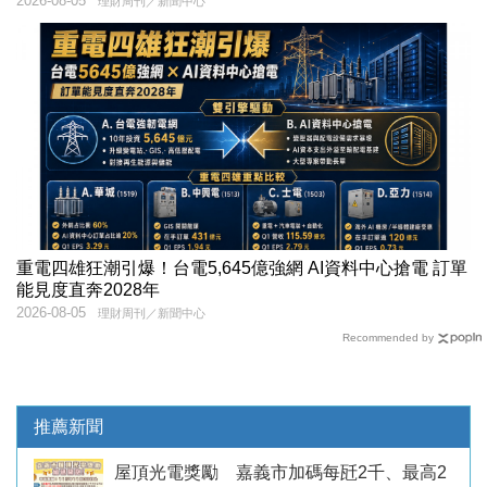
2026-08-05
理財周刊／新聞中心
重電四雄狂潮引爆！台電5,645億強網 AI資料中心搶電 訂單
能見度直奔2028年
2026-08-05
理財周刊／新聞中心
Recommended by
推薦新聞
屋頂光電獎勵 嘉義市加碼每瓩2千、最高2