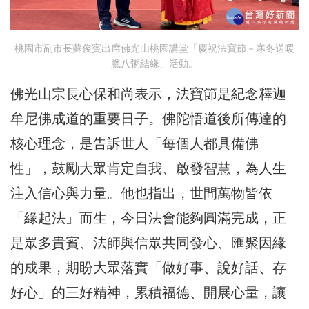
桃園市副市長蘇俊賓出席佛光山桃園講堂「慶祝法寶節－寒冬送暖
臘八粥結緣」活動。
佛光山宗長心保和尚表示，法寶節是紀念釋迦
牟尼佛成道的重要日子。佛陀悟道後所傳達的
核心理念，是告訴世人「每個人都具備佛
性」，鼓勵大眾肯定自我、啟發智慧，為人生
注入信心與力量。他也指出，世間萬物皆依
「緣起法」而生，今日法會能夠圓滿完成，正
是眾多貴賓、法師與信眾共同發心、匯聚因緣
的成果，期盼大眾落實「做好事、說好話、存
好心」的三好精神，累積福德、開展心量，讓