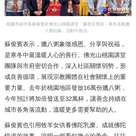
桃園市副市長蘇俊賓於佛光山桃園講堂「慶祝法寶節－寒冬送暖臘
八粥結緣」活動中致詞。
蘇俊賓表示，臘八粥象徵感恩、分享與祝福，
是寒冬中最溫暖人心的善行。佛光山桃園講堂
團隊與市府密切合作，深入社區關懷弱勢，形
成良善循環，展現宗教團體在社會關懷上的重
要力量。去年於桃園地區發放16萬份臘八粥，
今年預計將加倍發送至32萬杯，讓善念持續在
城市各角落流動，溫暖更多需要幫助的人。
蘇俊賓也引用牧羊女供養佛陀乳糜、成就佛陀