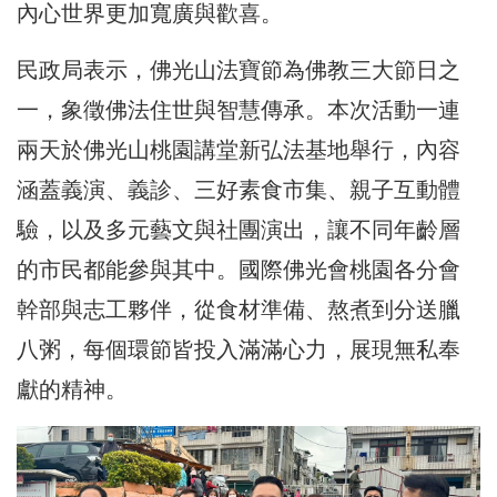
內心世界更加寬廣與歡喜。
民政局表示，佛光山法寶節為佛教三大節日之
一，象徵佛法住世與智慧傳承。本次活動一連
兩天於佛光山桃園講堂新弘法基地舉行，內容
涵蓋義演、義診、三好素食市集、親子互動體
驗，以及多元藝文與社團演出，讓不同年齡層
的市民都能參與其中。國際佛光會桃園各分會
幹部與志工夥伴，從食材準備、熬煮到分送臘
八粥，每個環節皆投入滿滿心力，展現無私奉
獻的精神。