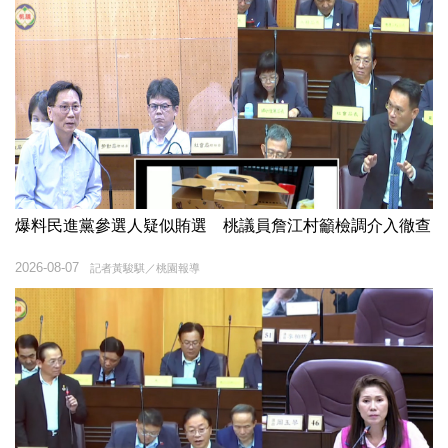
爆料民進黨參選人疑似賄選 桃議員詹江村籲檢調介入徹查
2026-08-07
記者黃駿騏／桃園報導