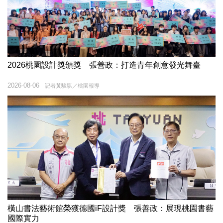
2026桃園設計獎頒獎 張善政：打造青年創意發光舞臺
2026-08-06
記者黃駿騏／桃園報導
橫山書法藝術館榮獲德國iF設計獎 張善政：展現桃園書藝
國際實力