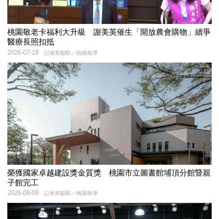
桃園敬老卡福利大升級 謝美英催生「開放農會購物」續爭
醫療長照扣抵
2026-07-19
記者黃駿騏／桃園報導
榮獲國家卓越建設獎金質獎 桃園市立圖書館埔頂分館暨親
子館完工
2026-08-09
記者黃駿騏／桃園報導