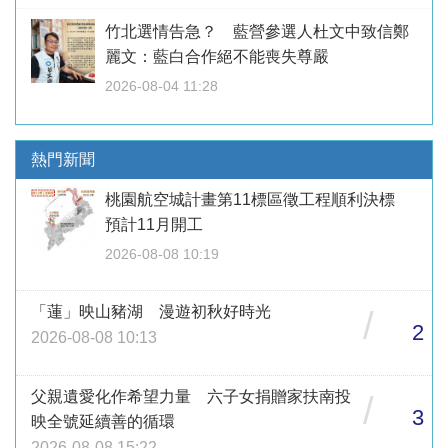
竹北選情告急？ 藍營參選人杜文中致信鄭
麗文：藍白合作絕不能喪失尊嚴
2026-08-04 11:28
熱門新聞
桃園航空城計畫第11標區徵工程順利決標
預計11月開工
2026-08-08 10:19
「蓮」映山豬湖 漫遊初秋好時光
/
2
2026-08-08 10:13
父親遺愛化作希望力量 六子女捐贈家扶南投
/
3
映全號延續善的循環
2026-08-08 15:22