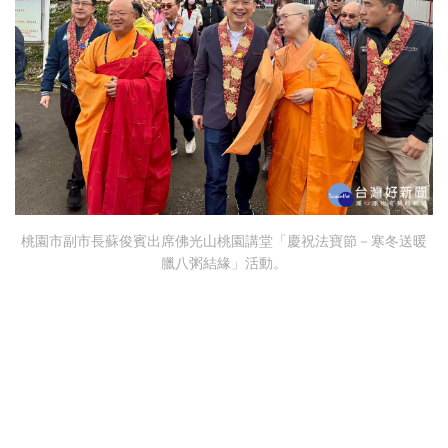
桃園市副市長蘇俊賓出席佛光山桃園講堂「慶祝法寶節－寒冬送暖
臘八粥結緣」活動。