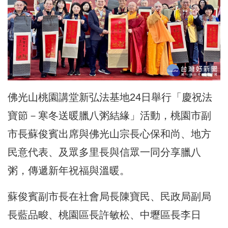
佛光山桃園講堂新弘法基地24日舉行「慶祝法
寶節－寒冬送暖臘八粥結緣」活動，桃園市副
市長蘇俊賓出席與佛光山宗長心保和尚、地方
民意代表、及眾多里長與信眾一同分享臘八
粥，傳遞新年祝福與溫暖。
蘇俊賓副市長在社會局長陳寶民、民政局副局
長藍品畯、桃園區長許敏松、中壢區長李日