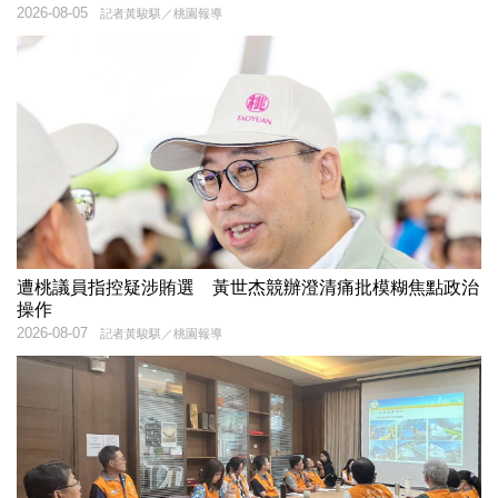
2026-08-05
記者黃駿騏／桃園報導
遭桃議員指控疑涉賄選 黃世杰競辦澄清痛批模糊焦點政治
操作
2026-08-07
記者黃駿騏／桃園報導