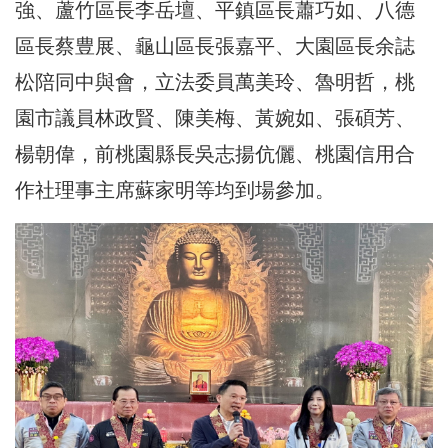
強、蘆竹區長李岳壇、平鎮區長蕭巧如、八德
區長蔡豊展、龜山區長張嘉平、大園區長余誌
松陪同中與會，立法委員萬美玲、魯明哲，桃
園市議員林政賢、陳美梅、黃婉如、張碩芳、
楊朝偉，前桃園縣長吳志揚伉儷、桃園信用合
作社理事主席蘇家明等均到場參加。