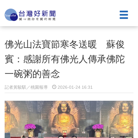
佛光山法寶節寒冬送暖 蘇俊
賓：感謝所有佛光人傳承佛陀
一碗粥的善念
記者黃駿騏／桃園報導
2026-01-24 16:31