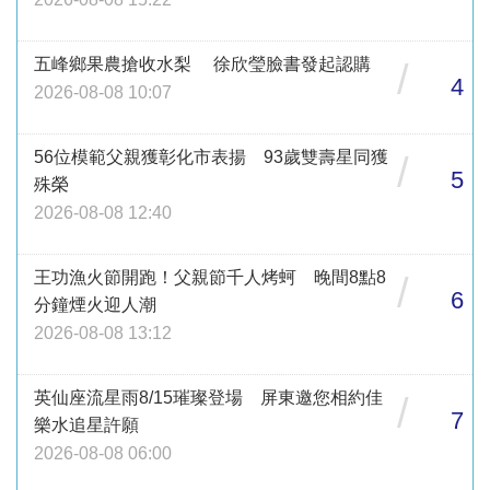
五峰鄉果農搶收水梨 徐欣瑩臉書發起認購
/
4
2026-08-08 10:07
56位模範父親獲彰化市表揚 93歲雙壽星同獲
/
5
殊榮
2026-08-08 12:40
王功漁火節開跑！父親節千人烤蚵 晚間8點8
/
6
分鐘煙火迎人潮
2026-08-08 13:12
英仙座流星雨8/15璀璨登場 屏東邀您相約佳
/
7
樂水追星許願
2026-08-08 06:00