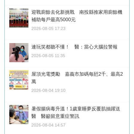
迎戰廚餘去化新挑戰 南投縣推家用廚餘機
補助每戶最高5000元
2026-08-05 17:23
連玩笑都聽不懂！ 醫：當心大腦拉警報
2026-08-05 11:35
屋頂光電獎勵 嘉義市加碼每瓩2千、最高2
萬
2026-08-04 19:10
暑假腸病毒升溫！1歲童睡夢反覆肌抽躍送
醫 醫籲留意重症警訊
2026-08-04 14:57