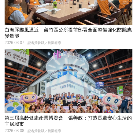
白海豚颱風逼近 蘆竹區公所提前部署全面整備強化防颱應
變量能
2026-08-07
記者黃駿騏／桃園報導
第三屆高齡健康產業博覽會 張善政：打造長輩安心生活的
宜居城市
2026-08-08
記者黃駿騏／桃園報導