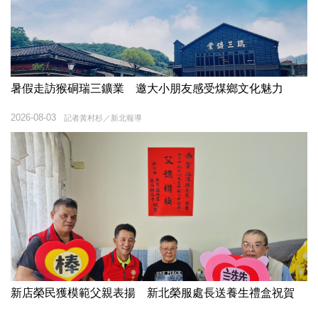
暑假走訪猴硐瑞三鑛業 邀大小朋友感受煤鄉文化魅力
2026-08-03
記者黃村杉／新北報導
新店榮民獲模範父親表揚 新北榮服處長送養生禮盒祝賀