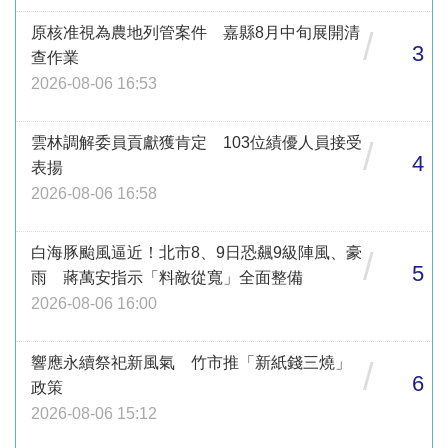
原核准視為農地列管案件 嘉縣8月中旬展開清
/
3
查作業
2026-08-06 16:53
雲林調解委員貢獻獲肯定 103位績優人員接受
/
4
表揚
2026-08-06 16:58
白海豚颱風逼近！北市8、9日恐飆9級陣風、豪
/
5
雨 蔣萬安指示「料敵從寬」全面整備
2026-08-06 16:00
響應永續祭祀新風氣 竹市推「新紙錢三燒」
/
6
政策
2026-08-06 15:12