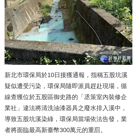
新北市環保局於10日接獲通報，指稱五股坑溪
疑似遭受污染，環保局隨即派員趕赴現場，循
線查獲位於五股區御史路的「丞策室內裝修企
業社」違法將清洗油漆器具之廢水排入溪中，
導致五股坑溪染綠，環保局當場依法告發，業
者將面臨最高新臺幣300萬元的重罰。