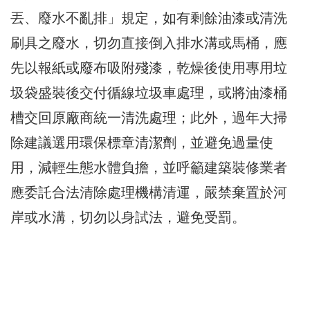
丟、廢水不亂排」規定，如有剩餘油漆或清洗
刷具之廢水，切勿直接倒入排水溝或馬桶，應
先以報紙或廢布吸附殘漆，乾燥後使用專用垃
圾袋盛裝後交付循線垃圾車處理，或將油漆桶
槽交回原廠商統一清洗處理；此外，過年大掃
除建議選用環保標章清潔劑，並避免過量使
用，減輕生態水體負擔，並呼籲建築裝修業者
應委託合法清除處理機構清運，嚴禁棄置於河
岸或水溝，切勿以身試法，避免受罰。