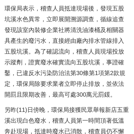
環保局表示，稽查人員抵達現場後，發現五股
坑溪水色異常，立即展開溯源調查，循線追查
發現該室內裝修企業社將清洗油漆桶及相關器
具產生的廢污水，直接經由廠內排水管線排入
五股坑溪。為了確認流向，稽查人員現場投放
示蹤劑，證實廢水確實流向五股坑溪，事證確
鑿，已違反水污染防治法第30條第1項第2款規
定，環保局除要求業者立即停止排放，並依法
開罰且限期改善，最高可處300萬元罰鍰。
另昨(11)日傍晚，環保局接獲民眾舉報新店五重
溪出現白色廢水，稽查人員第一時間頂著低溫
奔赴現場，抵達時廢水已消散，稽查員仍不懈