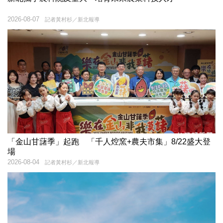
2026-08-07
記者黃村杉／新北報導
「金山甘藷季」起跑 「千人焢窯+農夫市集」8/22盛大登
場
2026-08-04
記者黃村杉／新北報導