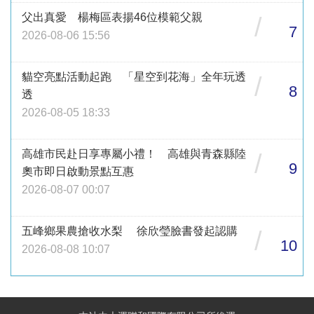
父出真愛 楊梅區表揚46位模範父親
/
7
2026-08-06 15:56
貓空亮點活動起跑 「星空到花海」全年玩透
/
8
透
2026-08-05 18:33
高雄市民赴日享專屬小禮！ 高雄與青森縣陸
/
9
奧市即日啟動景點互惠
2026-08-07 00:07
五峰鄉果農搶收水梨 徐欣瑩臉書發起認購
/
10
2026-08-08 10:07