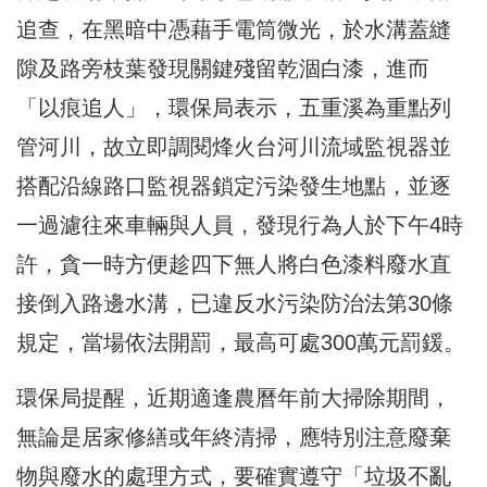
追查，在黑暗中憑藉手電筒微光，於水溝蓋縫
隙及路旁枝葉發現關鍵殘留乾涸白漆，進而
「以痕追人」，環保局表示，五重溪為重點列
管河川，故立即調閱烽火台河川流域監視器並
搭配沿線路口監視器鎖定污染發生地點，並逐
一過濾往來車輛與人員，發現行為人於下午4時
許，貪一時方便趁四下無人將白色漆料廢水直
接倒入路邊水溝，已違反水污染防治法第30條
規定，當場依法開罰，最高可處300萬元罰鍰。
環保局提醒，近期適逢農曆年前大掃除期間，
無論是居家修繕或年終清掃，應特別注意廢棄
物與廢水的處理方式，要確實遵守「垃圾不亂