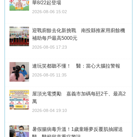
華8/22起登場
2026-08-06 15:02
迎戰廚餘去化新挑戰 南投縣推家用廚餘機
補助每戶最高5000元
2026-08-05 17:23
連玩笑都聽不懂！ 醫：當心大腦拉警報
2026-08-05 11:35
屋頂光電獎勵 嘉義市加碼每瓩2千、最高2
萬
2026-08-04 19:10
暑假腸病毒升溫！1歲童睡夢反覆肌抽躍送
醫 醫籲留意重症警訊