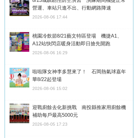
8/13城鎮韌性防空演習 演練期間機捷正常
營運、車站只進不出、行動網路降速
2026-08-06 17:44
桃園冷飲節8/21藝文特區登場 機捷A1、
A12站快閃店暖身活動即日搶先開跑
2026-08-06 16:29
啦啦隊女神李多慧來了！ 石岡熱氣球嘉年
華8/22起登場
2026-08-06 15:02
迎戰廚餘去化新挑戰 南投縣推家用廚餘機
補助每戶最高5000元
2026-08-05 17:23