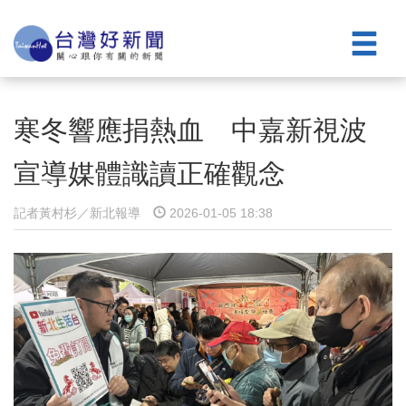
寒冬響應捐熱血 中嘉新視波
宣導媒體識讀正確觀念
記者黃村杉／新北報導
2026-01-05 18:38