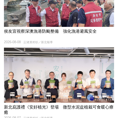
侯友宜視察深澳漁港防颱整備 強化漁港避風安全
2026-08-08
記者黃村杉／新北報導
新北庇護禮《安好植光》登場 微型水泥盆植栽可食暖心療
癒
2026-08-07