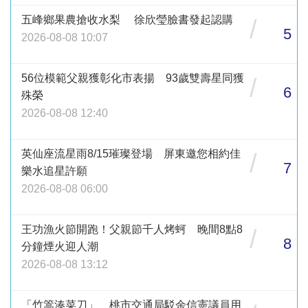
五峰鄉果農搶收水梨 徐欣瑩臉書發起認購
/
5
2026-08-08 10:07
56位模範父親獲彰化市表揚 93歲雙壽星同獲
/
6
殊榮
2026-08-08 12:40
英仙座流星雨8/15璀璨登場 屏東邀您相約佳
/
7
樂水追星許願
2026-08-08 06:00
王功漁火節開跑！父親節千人烤蚵 晚間8點8
/
8
分鐘煙火迎人潮
2026-08-08 13:12
「竹篙湊菜刀」 桃市交通局駁余信憲議員用