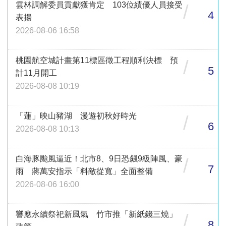
雲林調解委員貢獻獲肯定 103位績優人員接受
/
4
表揚
2026-08-06 16:58
桃園航空城計畫第11標區徵工程順利決標 預
/
5
計11月開工
2026-08-08 10:19
「蓮」映山豬湖 漫遊初秋好時光
/
6
2026-08-08 10:13
白海豚颱風逼近！北市8、9日恐飆9級陣風、豪
/
7
雨 蔣萬安指示「料敵從寬」全面整備
2026-08-06 16:00
響應永續祭祀新風氣 竹市推「新紙錢三燒」
/
8