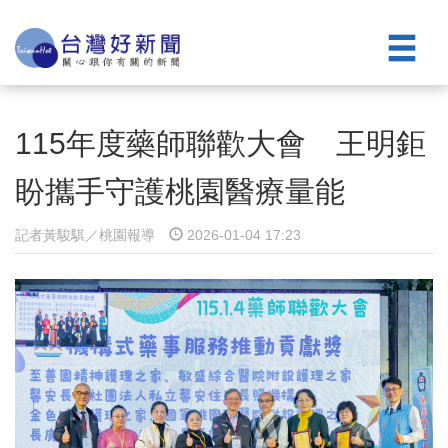
115年度藥師聯歡大會 王明鉅
盼攜手守護桃園醫療量能
記者黃駿騏／桃園報導
2026-01-04 17:23