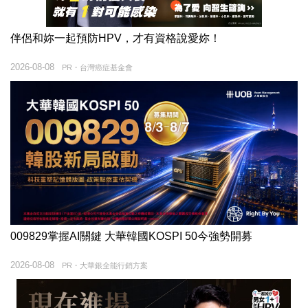
伴侶和妳一起預防HPV，才有資格說愛妳！
2026-08-08
PR・台灣癌症基金會
009829掌握AI關鍵 大華韓國KOSPI 50今強勢開募
2026-08-08
PR・大華銀全能行銷方案