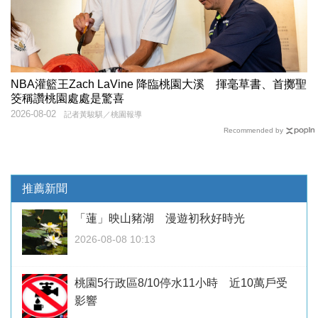
NBA灌籃王Zach LaVine 降臨桃園大溪 揮毫草書、首擲聖
筊稱讚桃園處處是驚喜
2026-08-02
記者黃駿騏／桃園報導
Recommended by
推薦新聞
「蓮」映山豬湖 漫遊初秋好時光
2026-08-08 10:13
桃園5行政區8/10停水11小時 近10萬戶受
影響