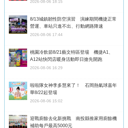
2026-08-06 18:15
8/13城鎮韌性防空演習 演練期間機捷正常
營運、車站只進不出、行動網路降速
2026-08-06 17:44
桃園冷飲節8/21藝文特區登場 機捷A1、
A12站快閃店暖身活動即日搶先開跑
2026-08-06 16:29
啦啦隊女神李多慧來了！ 石岡熱氣球嘉年
華8/22起登場
2026-08-06 15:02
迎戰廚餘去化新挑戰 南投縣推家用廚餘機
補助每戶最高5000元