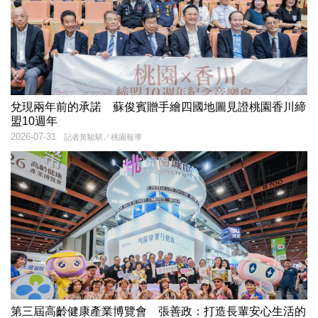
兌現兩年前的承諾 蘇俊賓贈手繪四國地圖見證桃園香川締
盟10週年
2026-07-31
記者黃駿騏／桃園報導
第三屆高齡健康產業博覽會 張善政：打造長輩安心生活的