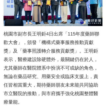
桃園市副市長王明鉅4日出席「115年度藥師聯
歡大會」，頒發「機構式藥事服務推動貢獻
獎」及「藥事照護轉介服務貢獻獎」。王明鉅
表示，醫療建設除硬體外，最關鍵仍在於人，
尤其藥師在醫院體系中扮演不可或缺的角色，
無論在藥品研究、用藥安全或臨床支援上，責
任皆相當重大，期待藥師朋友未來能共同協助
市立醫院的推動，與市府攜手強化桃園整體醫
療量能。