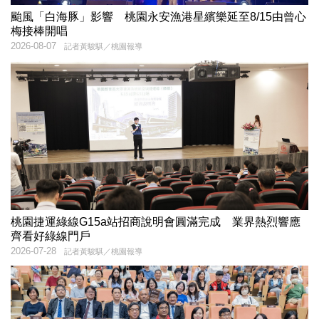
颱風「白海豚」影響 桃園永安漁港星繽樂延至8/15由曾心
梅接棒開唱
2026-08-07
記者黃駿騏／桃園報導
桃園捷運綠線G15a站招商說明會圓滿完成 業界熱烈響應
齊看好綠線門戶
2026-07-28
記者黃駿騏／桃園報導