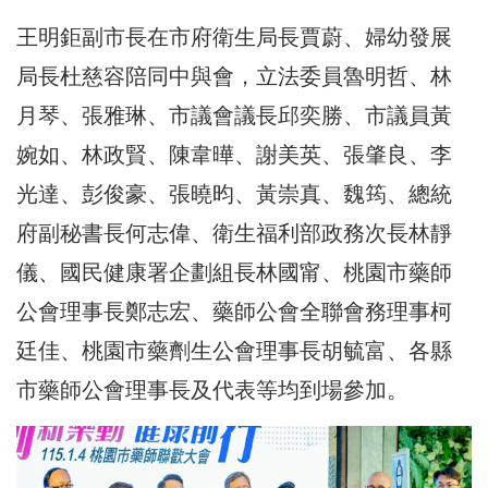
王明鉅副市長在市府衛生局長賈蔚、婦幼發展
局長杜慈容陪同中與會，立法委員魯明哲、林
月琴、張雅琳、市議會議長邱奕勝、市議員黃
婉如、林政賢、陳韋曄、謝美英、張肇良、李
光達、彭俊豪、張曉昀、黃崇真、魏筠、總統
府副秘書長何志偉、衛生福利部政務次長林靜
儀、國民健康署企劃組長林國甯、桃園市藥師
公會理事長鄭志宏、藥師公會全聯會務理事柯
廷佳、桃園市藥劑生公會理事長胡毓富、各縣
市藥師公會理事長及代表等均到場參加。