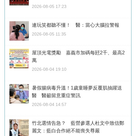
2026-08-05 17:23
連玩笑都聽不懂！ 醫：當心大腦拉警報
2026-08-05 11:35
屋頂光電獎勵 嘉義市加碼每瓩2千、最高2
萬
2026-08-04 19:10
暑假腸病毒升溫！1歲童睡夢反覆肌抽躍送
醫 醫籲留意重症警訊
2026-08-04 14:57
竹北選情告急？ 藍營參選人杜文中致信鄭
麗文：藍白合作絕不能喪失尊嚴