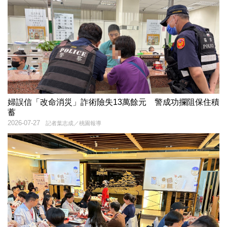
婦誤信「改命消災」詐術險失13萬餘元 警成功攔阻保住積
蓄
2026-07-27
記者葉志成／桃園報導