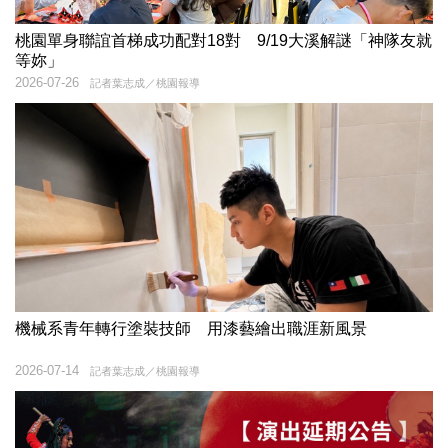
桃園單身聯誼首梯成功配對18對 9/19大溪解謎「神隊友就
等妳」
2026-07-26
記者葉志成／桃園報導
機械系青年轉行塗裝技師 用漆藝繪出職涯新風景
2026-07-14
記者葉志成／桃園報導