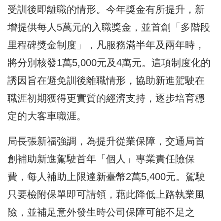
受訓後即離職的情形。今年獎金有所提升，新
增提供每人5萬元的入職獎金，並首創「多階段
里程碑獎金制度」，凡服務滿半年及兩年時，
將分別核發1萬5,000元及4萬元。這項制度化的
誘因旨在避免訓後離職情形，協助新進駕駛在
職涯初期獲得更實質的經濟支持，逐步培育穩
定的大客車職涯。
局長張新福強調，為提升從業保障，交通局首
創補助新進駕駛首年「個人」專業責任險保
費，每人補助上限達新臺幣2萬5,400元。駕駛
只要檢附保單即可請領，藉此降低上路執業風
險，並補足意外發生時公司保障可能不足之