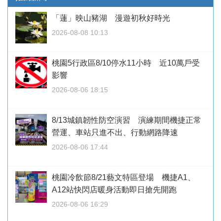
「蓮」映山豬湖 漫遊初秋好時光
2026-08-08 10:13
桃園5行政區8/10停水11小時 近10萬戶受
影響
2026-08-06 18:15
8/13城鎮韌性防空演習 演練期間機捷正常
營運、車站只進不出、行動網路降速
2026-08-06 17:44
桃園冷飲節8/21藝文特區登場 機捷A1、
A12站快閃店暖身活動即日搶先開跑
2026-08-06 16:29