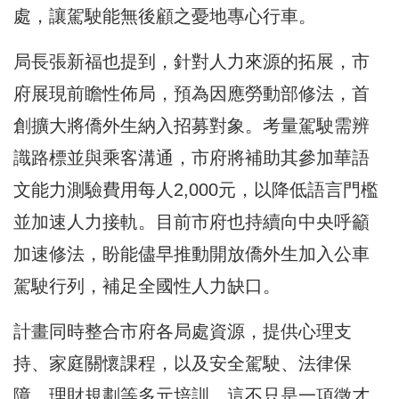
處，讓駕駛能無後顧之憂地專心行車。
局長張新福也提到，針對人力來源的拓展，市
府展現前瞻性佈局，預為因應勞動部修法，首
創擴大將僑外生納入招募對象。考量駕駛需辨
識路標並與乘客溝通，市府將補助其參加華語
文能力測驗費用每人2,000元，以降低語言門檻
並加速人力接軌。目前市府也持續向中央呼籲
加速修法，盼能儘早推動開放僑外生加入公車
駕駛行列，補足全國性人力缺口。
計畫同時整合市府各局處資源，提供心理支
持、家庭關懷課程，以及安全駕駛、法律保
障、理財規劃等多元培訓。這不只是一項徵才