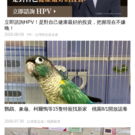
立即諮詢HPV！是對自己健康最好的投資，把握現在不嫌
晚！
2026-08-09
PR・台灣癌症基金會
鸚鵡、象龜、柯爾鴨等15隻特寵找新家 桃園8/1開放認養
2026-07-30
記者葉志成／桃園報導