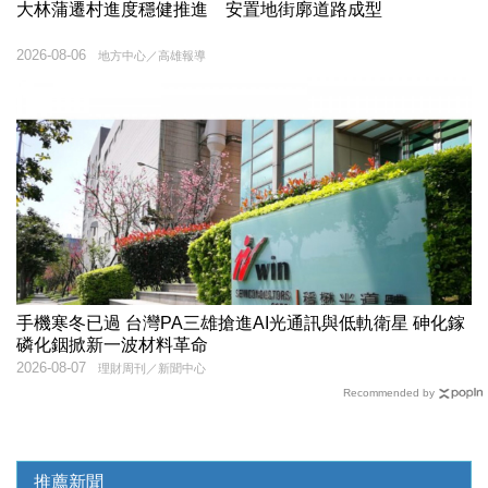
大林蒲遷村進度穩健推進 安置地街廓道路成型
2026-08-06
地方中心／高雄報導
手機寒冬已過 台灣PA三雄搶進AI光通訊與低軌衛星 砷化鎵
磷化銦掀新一波材料革命
2026-08-07
理財周刊／新聞中心
Recommended by
推薦新聞