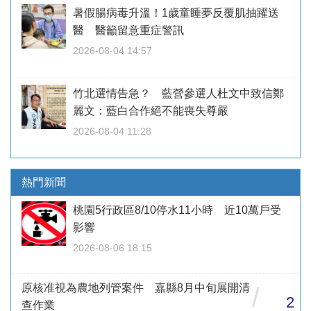
暑假腸病毒升溫！1歲童睡夢反覆肌抽躍送
醫 醫籲留意重症警訊
2026-08-04 14:57
竹北選情告急？ 藍營參選人杜文中致信鄭
麗文：藍白合作絕不能喪失尊嚴
2026-08-04 11:28
熱門新聞
桃園5行政區8/10停水11小時 近10萬戶受
影響
2026-08-06 18:15
原核准視為農地列管案件 嘉縣8月中旬展開清
/
2
查作業