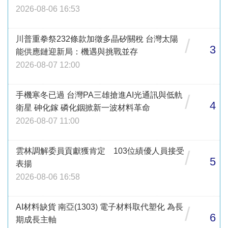
2026-08-06 16:53
川普重拳祭232條款加徵多晶矽關稅 台灣太陽
/
3
能供應鏈迎新局：機遇與挑戰並存
2026-08-07 12:00
手機寒冬已過 台灣PA三雄搶進AI光通訊與低軌
/
4
衛星 砷化鎵 磷化銦掀新一波材料革命
2026-08-07 11:00
雲林調解委員貢獻獲肯定 103位績優人員接受
/
5
表揚
2026-08-06 16:58
AI材料缺貨 南亞(1303) 電子材料取代塑化 為長
/
6
期成長主軸