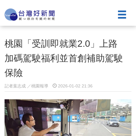
桃園「受訓即就業2.0」上路
加碼駕駛福利並首創補助駕駛
保險
記者葉志成 ／桃園報導
2026-01-02 21:36