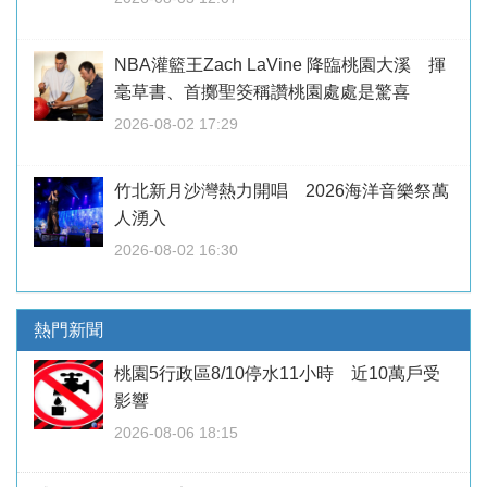
NBA灌籃王Zach LaVine 降臨桃園大溪 揮
毫草書、首擲聖筊稱讚桃園處處是驚喜
2026-08-02 17:29
竹北新月沙灣熱力開唱 2026海洋音樂祭萬
人湧入
2026-08-02 16:30
熱門新聞
桃園5行政區8/10停水11小時 近10萬戶受
影響
2026-08-06 18:15