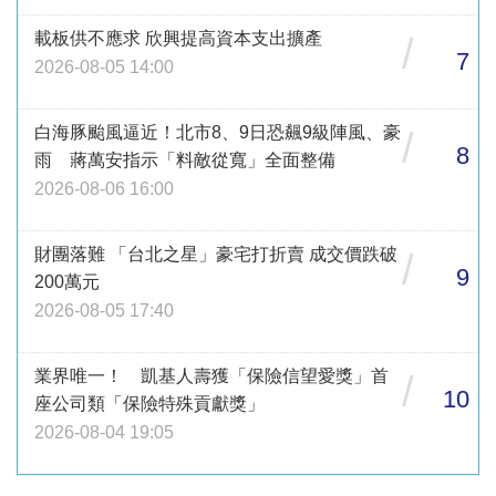
載板供不應求 欣興提高資本支出擴產
/
7
2026-08-05 14:00
白海豚颱風逼近！北市8、9日恐飆9級陣風、豪
/
8
雨 蔣萬安指示「料敵從寬」全面整備
2026-08-06 16:00
財團落難 「台北之星」豪宅打折賣 成交價跌破
/
9
200萬元
2026-08-05 17:40
業界唯一！ 凱基人壽獲「保險信望愛獎」首
/
10
座公司類「保險特殊貢獻獎」
2026-08-04 19:05