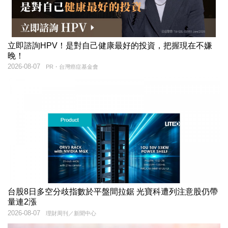
立即諮詢HPV！是對自己健康最好的投資，把握現在不嫌
晚！
2026-08-07
PR・台灣癌症基金會
台股8日多空分歧指數於平盤間拉鋸 光寶科遭列注意股仍帶
量連2漲
2026-08-07
理財周刊／新聞中心