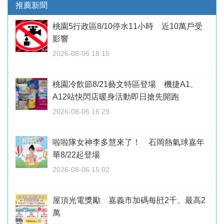
推薦新聞
桃園5行政區8/10停水11小時 近10萬戶受
影響
2026-08-06 18:15
桃園冷飲節8/21藝文特區登場 機捷A1、
A12站快閃店暖身活動即日搶先開跑
2026-08-06 16:29
啦啦隊女神李多慧來了！ 石岡熱氣球嘉年
華8/22起登場
2026-08-06 15:02
屋頂光電獎勵 嘉義市加碼每瓩2千、最高2
萬