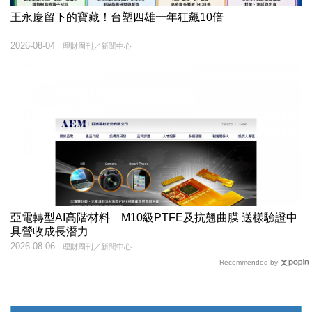
王永慶留下的寶藏！台塑四雄一年狂飆10倍
2026-08-04
理財周刊／新聞中心
亞電轉型AI高階材料 M10級PTFE及抗翹曲膜 送樣驗證中
具營收成長潛力
2026-08-06
理財周刊／新聞中心
Recommended by