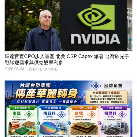
輝達官宣CPO步入量產 北美 CSP Capex 爆發 台灣矽光子
戰隊迎需求與供給雙擊利多
2026-08-04
理財周刊／新聞中心