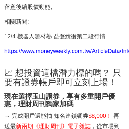
留意後續股價動能。
相關新聞:
12/4 機器人題材熱 益登續衝第二段行情
https://www.moneyweekly.com.tw/ArticleData/Inf
📈 想投資這檔潛力標的嗎？ 只
要有證券帳戶即可立刻上場！
現在選擇玉山證券，享有多重開戶優
惠，理財周刊獨家加碼
→ 完成開戶還能抽 知名連鎖餐券
$8,000！
再
送最
新兩期《理財周刊》電子雜誌
，從市場到