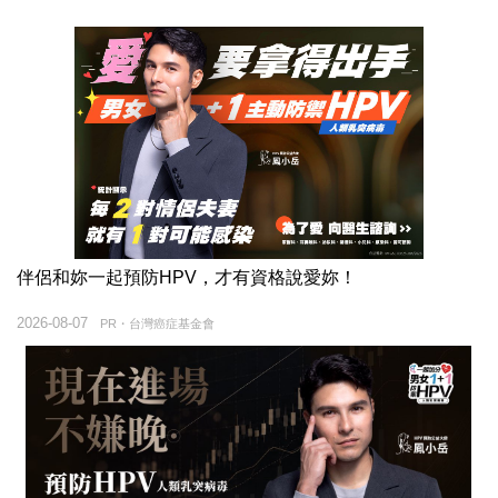
伴侶和妳一起預防HPV，才有資格說愛妳！
2026-08-07
PR・台灣癌症基金會